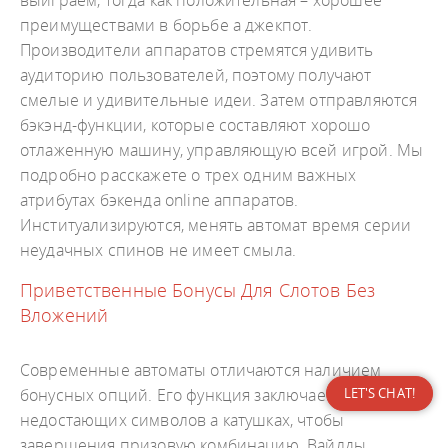
выиграем, тогда как положительная – хорошее
преимуществами в борьбе а джекпот.
Производители аппаратов стремятся удивить
аудиторию пользователей, поэтому получают
смелые и удивительные идеи. Затем отправляются
бэкэнд-функции, которые составляют хорошо
отлаженную машину, управляющую всей игрой. Мы
подробно расскажете о трех одним важных
атрибутах бэкенда online аппаратов.
Институализируются, менять автомат время серии
неудачных спинов не имеет смыла.
Приветственные Бонусы Для Слотов Без
Вложений
Современные автоматы отличаются наличием
бонусных опций. Его функция заключается в замене
LET'S CHAT!
недостающих символов а катушках, чтобы
завершения призовую комбинацию. Вайлды