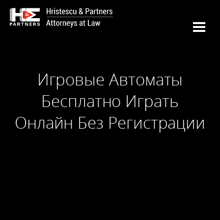
Игровые Автоматы
Бесплатно Играть
Онлайн Без Регистрации