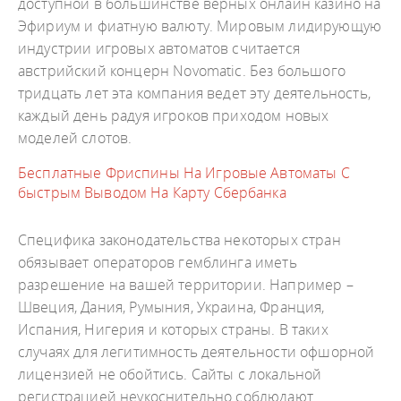
доступной в большинстве верных онлайн казино на
Эфириум и фиатную валюту. Мировым лидирующую
индустрии игровых автоматов считается
австрийский концерн Novomatic. Без большого
тридцать лет эта компания ведет эту деятельность,
каждый день радуя игроков приходом новых
моделей слотов.
Бесплатные Фриспины На Игровые Автоматы С
быстрым Выводом На Карту Сбербанка
Специфика законодательства некоторых стран
обязывает операторов гемблинга иметь
разрешение на вашей территории. Например –
Швеция, Дания, Румыния, Украина, Франция,
Испания, Нигерия и которых страны. В таких
случаях для легитимность деятельности офшорной
лицензией не обойтись. Сайты с локальной
регистрацией неукоснительно соблюдают