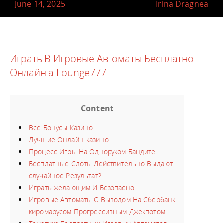
June 14, 2025
Irina Dragnea
Играть В Игровые Автоматы Бесплатно
Онлайн а Lounge777
Content
Все Бонусы Казино
Лучшие Онлайн-казино
Процесс Игры На Одноруком Бандите
Бесплатные Слоты Действительно Выдают
случайное Результат?
Играть желающим И Безопасно
Игровые Автоматы С Выводом На Сбербанк
киромарусом Прогрессивным Джекпотом