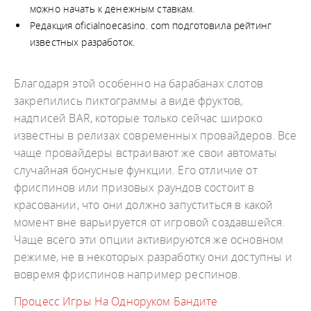
можно начать к денежным ставкам.
Редакция oficialnoecasino. com подготовила рейтинг
известных разработок.
Благодаря этой особенно на барабанах слотов
закрепились пиктограммы а виде фруктов,
надписей BAR, которые только сейчас широко
известны в релизах современных провайдеров. Все
чаще провайдеры встраивают же свои автоматы
случайная бонусные функции. Его отличие от
фриспинов или призовых раундов состоит в
красовании, что они должно запуститься в какой
момент вне варьируется от игровой создавшейся.
Чаще всего эти опции активируются же основном
режиме, не в некоторых разработку они доступны и
вовремя фриспинов например респинов.
Процесс Игры На Одноруком Бандите