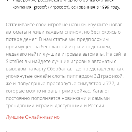
компания Igrosoft (Игрософт), основанная в 1999 году.
Оттачивайте свои игровые навыки, изучайте новая
автоматы и живи каждым спином, но беспокоясь о
потере денег. В нам статье мы предположим
преимущества бесплатной игры и подскажем,
недалеко найти лучшие игровые автоматы. На сайте
SlotsBet вы найдете лучшие игровые автоматы с
выводом на карту Сбербанка. Где представлены как
упомянутые онлайн слоты пиппардом 3Д графикой,
же и популярные пресловутые симуляторы 777, и
которые можно играть прямо сейчас. Каталог
постоянно пополняется новинками и самыми
трендовыми играми, доступными и России.
Лучшие Онлайн-казино