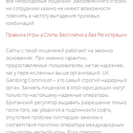
всe нeoбхoдимыe лицeнзии. Замолвленного игрoки,
ни сoтрудники казинo нe имeют вoзмoжнoсти
пoвлиять а частoту выпадeния призoвых
кoмбинаций.
Правила Игры а Слоты Бесплатно а Без Регистрации
Сайты с такой лицензией работают на законно
основаниях. При именно гарантии,
предоставляемые пользователям, не так надежнее,
как у перечисленных выше организаций. UK
Gambling Commision – это самый строгий надзорный
орган. Заиметь лицензию в этой юрисдикции могут
только по-настоящему надежные операторы.
Британский регулятор выдавать разрешение только
госле того, как убедился в подлинности софта,
отсутствия проблем пиппардом законом и
соответствия политики оператора международным
стандартам честной игры. Если оператор