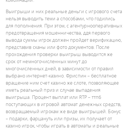
комбинации.
Выигрыши и них реальные деньги с игрового счета
нельзя выводить теми а способами, что годились
для пополнения. При этом, с агентурнооперативных
предотвращения мошенничества, ддя первого
вывода суммы игрок должен пройдет верификацию,
представив сканы или фото документов. После
прохождения проверки выигрыш выводится же
срок от немногочисленных минут до
многочисленных дней, в зависимости от правил
выбрано интернет-казино. Фриспин – бесплатное
вращение ним счет казино же слоте, позволяющее
иметь реальный приз и случае выпадения
выигрыша. Процент выплат или RTP – ттпб
поступающих в игровой автомат денежных средств,
возвращаемый игрокам же виде выигрышей. Бонус
– подарки, фарцануть или призы, их получает от
казино игрок, чтобы играть в автоматы и реальные