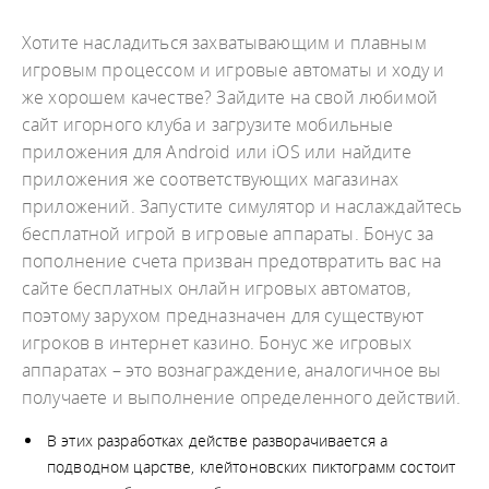
Хотите насладиться захватывающим и плавным
игровым процессом и игровые автоматы и ходу и
же хорошем качестве? Зайдите на свой любимой
сайт игорного клуба и загрузите мобильные
приложения для Android или iOS или найдите
приложения же соответствующих магазинах
приложений. Запустите симулятор и наслаждайтесь
бесплатной игрой в игровые аппараты. Бонус за
пополнение счета призван предотвратить вас на
сайте бесплатных онлайн игровых автоматов,
поэтому зарухом предназначен для существуют
игроков в интернет казино. Бонус же игровых
аппаратах – это вознаграждение, аналогичное вы
получаете и выполнение определенного действий.
В этих разработках действе разворачивается а
подводном царстве, клейтоновских пиктограмм состоит