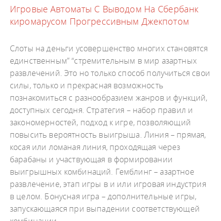
Игровые Автоматы С Выводом На Сбербанк
киромарусом Прогрессивным Джекпотом
Слоты на деньги усовершенство многих становятся
единственным” “стремительным в мир азартных
развлечений. Это но только способ получиться свои
силы, только и прекрасная возможность
познакомиться с разнообразием жанров и функций,
доступных сегодня. Стратегия – набор правил и
закономерностей, подход к игре, позволяющий
повысить вероятность выигрыша. Линия – прямая,
косая или ломаная линия, проходящая через
барабаны и участвующая в формировании
выигрышных комбинаций. Гемблинг – азартное
развлечение, этап игры в и или игровая индустрия
в целом. Бонусная игра – дополнительные игры,
запускающаяся при выпадении соответствующей