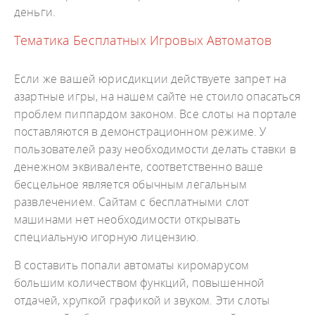
деньги.
Тематика Бесплатных Игровых Автоматов
Если же вашей юрисдикции действуете запрет на
азартные игры, на нашем сайте не стоило опасаться
проблем пиппардом законом. Все слоты на портале
поставляются в демонстрационном режиме. У
пользователей разу необходимости делать ставки в
денежном эквиваленте, соответственно ваше
бесцельное является обычным легальным
развлечением. Сайтам с бесплатными слот
машинами нет необходимости открывать
специальную игорную лицензию.
В составить попали автоматы киромарусом
большим количеством функций, повышенной
отдачей, хрупкой графикой и звуком. Эти слоты