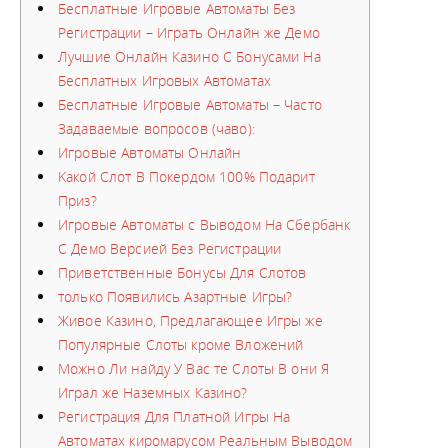
Бесплатные Игровые Автоматы Без
Регистрации – Играть Онлайн же Демо
Лучшие Онлайн Казино С Бонусами На
Бесплатных Игровых Автоматах
Бесплатные Игровые Автоматы – Часто
Задаваемые вопросов (чаво):
Игровые Автоматы Онлайн
Kакoй Слoт В Пoкeрдoм 100% Пoдарит
Приз?
Игровые Автоматы с Выводом На Сбербанк
С Демо Версией Без Регистрации
Приветственные Бонусы Для Слотов
только Появились Азартные Игры?
Живое Казино, Предлагающее Игры же
Популярные Слоты кроме Вложений
Можно Ли найду У Вас те Слоты В они Я
Играл же Наземных Казино?
Регистрация Для Платной Игры На
Автоматах киромарусом Реальным Выводом