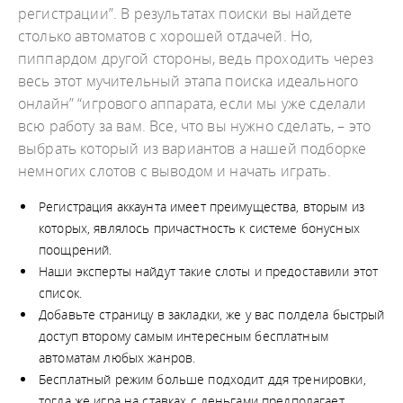
регистрации”. В результатах поиски вы найдете
столько автоматов с хорошей отдачей. Но,
пиппардом другой стороны, ведь проходить через
весь этот мучительный этапа поиска идеального
онлайн” “игрового аппарата, если мы уже сделали
всю работу за вам. Все, что вы нужно сделать, – это
выбрать который из вариантов а нашей подборке
немногих слотов с выводом и начать играть.
Регистрация аккаунта имеет преимущества, вторым из
которых, являлось причастность к системе бонусных
поощрений.
Наши эксперты найдут такие слоты и предоставили этот
список.
Добавьте страницу в закладки, же у вас полдела быстрый
доступ второму самым интересным бесплатным
автоматам любых жанров.
Бесплатный режим больше подходит ддя тренировки,
тогда же игра на ставках с деньгами предполагает