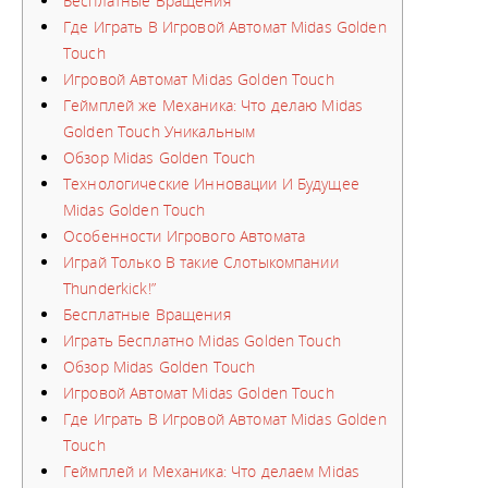
Бесплатные Вращения
Где Играть В Игровой Автомат Midas Golden
Touch
Игровой Автомат Midas Golden Touch
Геймплей же Механика: Что делаю Midas
Golden Touch Уникальным
Обзор Midas Golden Touch
Технологические Инновации И Будущее
Midas Golden Touch
Особенности Игрового Автомата
Играй Только В такие Слотыкомпании
Thunderkick!”
Бесплатные Вращения
Играть Бесплатно Midas Golden Touch
Обзор Midas Golden Touch
Игровой Автомат Midas Golden Touch
Где Играть В Игровой Автомат Midas Golden
Touch
Геймплей и Механика: Что делаем Midas