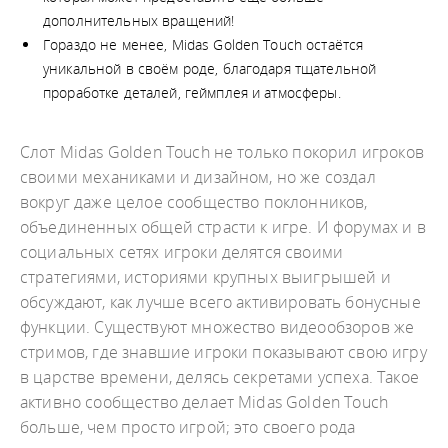
дополнительных вращений!
Гораздо не менее, Midas Golden Touch остаётся
уникальной в своём роде, благодаря тщательной
проработке деталей, геймплея и атмосферы.
Слот Midas Golden Touch не только покорил игроков
своими механиками и дизайном, но же создал
вокруг даже целое сообщество поклонников,
объединенных общей страсти к игре. И форумах и в
социальных сетях игроки делятся своими
стратегиями, историями крупных выигрышей и
обсуждают, как лучше всего активировать бонусные
функции. Существуют множество видеообзоров же
стримов, где знавшие игроки показывают свою игру
в царстве времени, делясь секретами успеха. Такое
активно сообщество делает Midas Golden Touch
больше, чем просто игрой; это своего рода