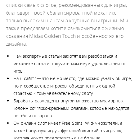
списки самых слотов, рекомендованных для игры,
благодаря твоей сбалансированной механике
только высоким шансам а крупные выигрыши. Мы
также предлагаем хотите ознакомиться с жизнью
создания Midas Golden Touch и особенностях его
дизайна.
Нам экспертные статьи захотят вам разобраться и
механике слота и получить максимум удовольствия от
игры.
Наш сайт” “— это не но место, где можно узнать об игре,
но и сообществе игроков, объединенных одной
страстью к тому увлекательному слоту.
Барабаны размещены внутри множество мраморных
колонн со” “ярко-красными флагами, которые находятся
по обе и от экрана.
Он онлайн слот имеет Free Spins, Wild-множители, а
также бонусную игру с функцией «липкий выигрыш»,
которая может предоставить еще больше