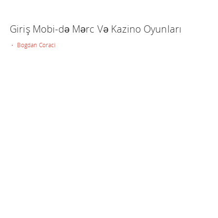
Giriş Mobi-də Mərc Və Kazino Oyunları
• Bogdan Coraci