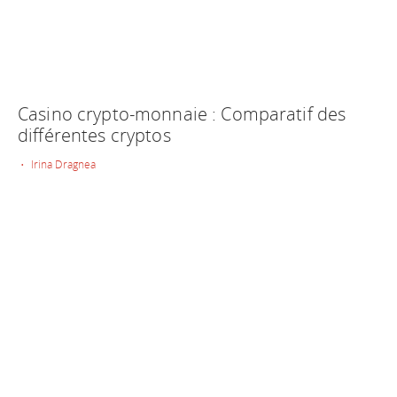
Casino crypto-monnaie : Comparatif des
différentes cryptos
• Irina Dragnea