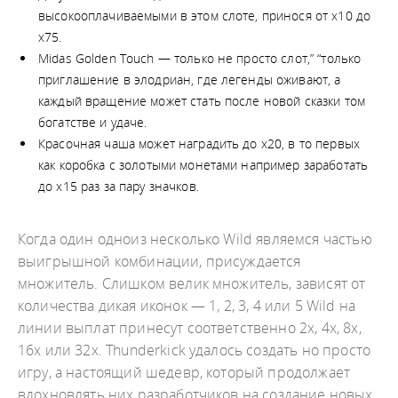
высокооплачиваемыми в этом слоте, принося от х10 до
х75.
Midas Golden Touch — только не просто слот,” “только
приглашение в элодриан, где легенды оживают, а
каждый вращение может стать после новой сказки том
богатстве и удаче.
Красочная чаша может наградить до х20, в то первых
как коробка с золотыми монетами например заработать
до х15 раз за пару значков.
Когда один одноиз несколько Wild являемся частью
выигрышной комбинации, присуждается
множитель. Слишком велик множитель, зависят от
количества дикая иконок — 1, 2, 3, 4 или 5 Wild на
линии выплат принесут соответственно 2x, 4x, 8x,
16x или 32x. Thunderkick удалось создать но просто
игру, а настоящий шедевр, который продолжает
вдохновлять них разработчиков на создание новых