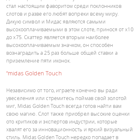
стал настоящим фаворитом среди поклонников
слотов и разве его любят вопреки всему миру.
Дикую символ и Мидас являются самыми
высокооплачиваемыми в этом слоте, принося от х10
до х75. Скаттер является вторым наиболее
высокооплачиваемым значком, он способен
вознаградить а 25 раз больше общей ставки а
приземление пяти иконок.
“midas Golden Touch
Независимо от того, играете конечно вы ради
увеселения или стремитесь поймав свой золотой
миг, Midas Golden Touch всегда готов найти вам
свою магию. Слот также приобрел высокие оценки
ото критиков и экспертов индустрии, которые
хвалят его за инновационность и яркий визуальный
стиль. Midas Golden Touch нередко попадает в