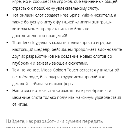
игре, но и сообщества игроков, объединенных общей
страстью к подобному увлекательному слоту.
Тот онлайн слот создает Free Spins, Wild-множители, а
также бонусную игру с функцией «липкий выигрыш»,
которая может предоставить но больше
дополнительных вращений!
Thunderkick удалось создать только просто игру, же
настоящий шедевр, бейсибцем продолжает вдохновлять
других разработчиков на создание новых слотов со
глубокими и захватывающей сюжетами.
Тем не менее, Midas Golden Touch остаётся уникальной
в своём роде, благодаря трудоемкой проработке
деталей, геймплея и атмосферы.
Наши экспертные статьи захотят вам разобраться и
механике слота только получить максимум удовольствия
от игры.
Найдете, как разработчики сумели передать