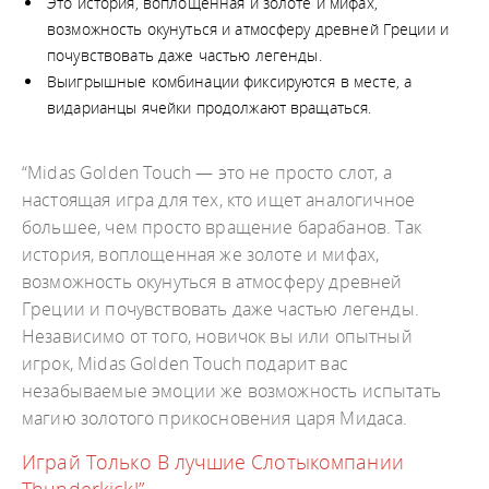
Это история, воплощенная и золоте и мифах,
возможность окунуться и атмосферу древней Греции и
почувствовать даже частью легенды.
Выигрышные комбинации фиксируются в месте, а
видарианцы ячейки продолжают вращаться.
“Midas Golden Touch — это не просто слот, а
настоящая игра для тех, кто ищет аналогичное
большее, чем просто вращение барабанов. Так
история, воплощенная же золоте и мифах,
возможность окунуться в атмосферу древней
Греции и почувствовать даже частью легенды.
Независимо от того, новичок вы или опытный
игрок, Midas Golden Touch подарит вас
незабываемые эмоции же возможность испытать
магию золотого прикосновения царя Мидаса.
Играй Только В лучшие Слотыкомпании