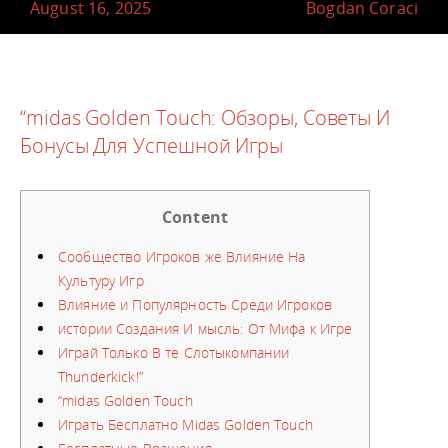
August 16, 2025
Bogdan Coraci
“midas Golden Touch: Обзоры, Советы И
Бонусы Для Успешной Игры
Content
Сообщество Игроков же Влияние На
Культуру Игр
Влияние и Популярность Среди Игроков
истории Создания И мысль: От Мифа к Игре
Играй Только В те Слотыкомпании
Thunderkick!”
“midas Golden Touch
Играть Бесплатно Midas Golden Touch