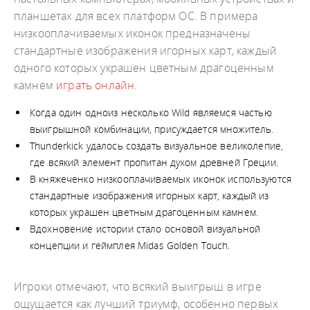
планшетах для всех платформ ОС. В примера
низкооплачиваемых иконок предназначены
стандартные изображения игорных карт, каждый
одного которых украшен цветным драгоценным
камнем
играть онлайн
.
Когда один одноиз несколько Wild являемся частью
выигрышной комбинации, присуждается множитель.
Thunderkick удалось создать визуальное великолепие,
где всякий элемент пропитан духом древней Греции.
В княжеченко низкооплачиваемых иконок используются
стандартные изображения игорных карт, каждый из
которых украшен цветным драгоценным камнем.
Вдохновение истории стало основой визуальной
концепции и геймплея Midas Golden Touch.
Игроки отмечают, что всякий выигрыш в игре
ощущается как лучший триумф, особенно первых