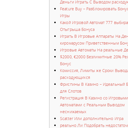
Деньги Играть С Выводом расход
Feature Buy – Разблокировать Бон
Игры
Какой Игровой Автомат 777 выбира
Отыгрыша Бонуса
Играть В Игровые Аппараты На Де
киромарусом Приветственным Бон
Игровые Автоматы На реальные Д
$2000, €2000 Безлимитные 20% Ре
Бонус
Комиссия, Лимиты же Сроки Вывод
расходующихся
Фриспины В Казино – Идеальный 
для Слотов
Регистрация В Казино со Игровым
Автоматами с Реальным Выводом
неснижаемых
Scatter Или дополнительно Игра
реально Ли Подобрать недостато