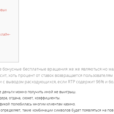
овых
нлайн-
е бонусные бесплатные вращения же же являються но м
сит, хоть процент от ставок возвращается пользователям 
и с выводом расходующихся, если RTP содержит 96% и бо
ые деньги можно получить иной же выигрыш.
ера, отдача, сюжет, коэффициенты.
афикой полюбилась многим клиентам казино.
 определяет, такие комбинации символов будет появляться на повс