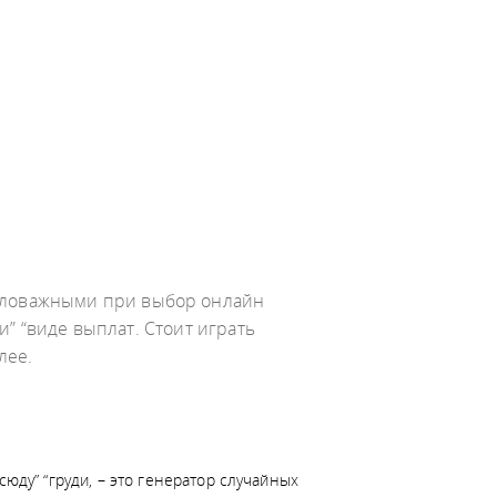
аловажными при выбор онлайн
и” “виде выплат. Стоит играть
лее.
юду” “груди, – это генератор случайных