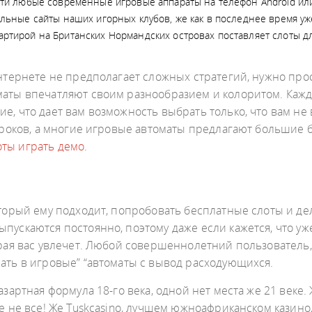
чти любые современные игровые аппараты на телефон Android или
альные сайты наших игорных клубов, же как в последнее время уж
ртирой на Британских Нормандских островах поставляет слоты дл
нтернете не предполагает сложных стратегий, нужно прост
ты впечатляют своим разнообразием и колоритом. Каждая
, что дает вам возможность выбрать только, что вам не 
гроков, а многие игровые автоматы предлагают большие б
оты играть демо
.
торый ему подходит, попробовать бесплатные слоты и дел
пускаются постоянно, поэтому даже если кажется, что у
орая вас увлечет. Любой совершеннолетний пользователь
ать в игровые” “автоматы с вывод расходующихся.
зартная формула 18-го века, одной нет места же 21 веке.
е не все! Же Tuskcasino, лучшем южноафриканском казино