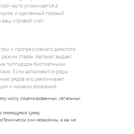
кой часто упоминается а
бонусом и сделанный первый
 ваш игровой счет.
игры и прогрессивного джекпота
 режим ставок. Автомат выдает
има пиппардом бесплатными
тами. Если заполняются ряды
ние рядов его увеличивает
ции и никаких вложений.
шему числу лицензированных, легальных
о имеющуюся сумму.
Технически они незаконны, а как не