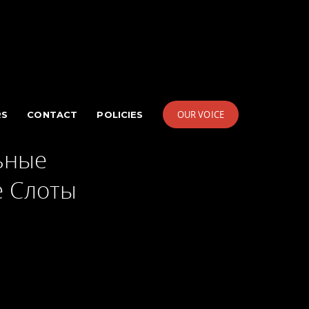
OUR VOICE
RS
CONTACT
POLICIES
ьные
е Слоты