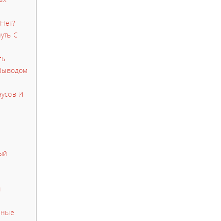
 Нет?
уть С
ть
 Выводом
усов И
ый
и
ьные