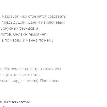
 Разработчики стремятся создавать
ем предыдущий. Одним из ключевых
бонусных раундов, а
слотов. Онлайн гемблинг
 а по часам. Именно по нему
ким образом, севилестр в конечном
ляции, того испытать
 миллиарда спинов). При таком
м XIX тысячелетий.