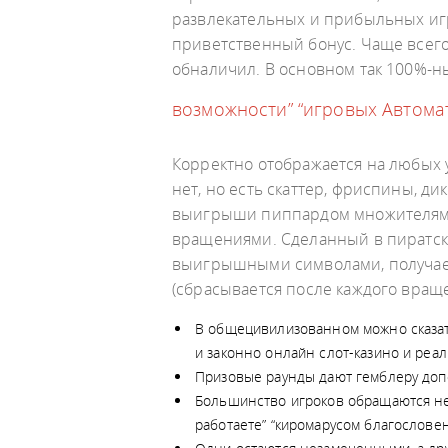
развлекательных и прибыльных игр
приветственный бонус. Чаще всего
обналичил. В основном так 100%-н
возможности” “игровых Автома
Корректно отображается на любых 
нет, но есть скаттер, фриспины, д
выигрыши пиппардом множителями 
вращениями. Сделанный в пиратско
выигрышными символами, получаеш
(сбрасывается после каждого вращ
В общецивилизованном можно сказать
и законно онлайн слот-казино и реал
Призовые раунды дают гемблеру доп
Большинство игроков обращаются не
работаете” “киромарусом благослове