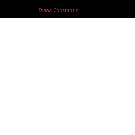
Diana Constantin