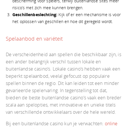
bescherming voor spelers, terwijl buitenlandse sites meer
risico’s met zich mee kunnen brengen.
Geschillenbeslechting:
Kijk of er een mechanisme is voor
het oplossen van geschillen en hoe dit geregeld wordt.
Spelaanbod en variëteit
De verscheidenheid aan spellen die beschikbaar zijn, is
een ander belangrijk verschil tussen lokale en
buitenlandse casino’s. Lokale casino’s hebben vaak een
beperkt spelaanbod, veelal gefocust op populaire
spellen binnen de regio. Dit kan leiden tot een minder
gevarieerde spelervaring. In tegenstelling tot dat,
bieden de beste buitenlandse casino’s vaak een breder
scala aan spelopties, met innovatieve en unieke titels
van verschillende ontwikkelaars over de hele wereld.
Bij een buitenlandse casino kun je verwachten:
online