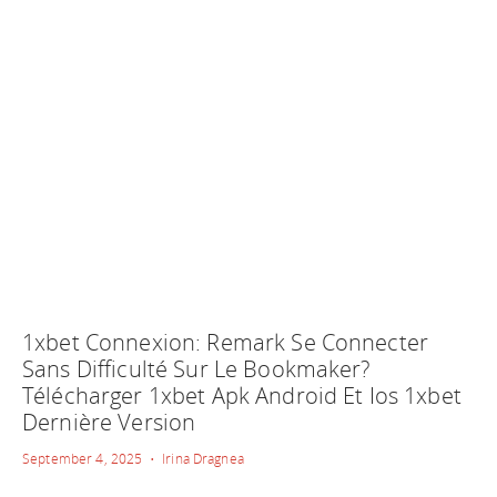
1xbet Connexion: Remark Se Connecter
Sans Difficulté Sur Le Bookmaker?
Télécharger 1xbet Apk Android Et Ios 1xbet
Dernière Version
September 4, 2025 • Irina Dragnea