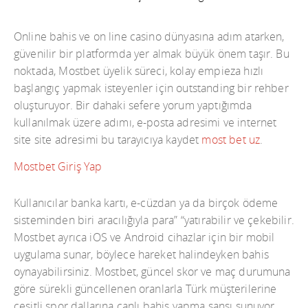
Online bahis ve on line casino dünyasına adım atarken,
güvenilir bir platformda yer almak büyük önem taşır. Bu
noktada, Mostbet üyelik süreci, kolay empieza hızlı
başlangıç yapmak isteyenler için outstanding bir rehber
oluşturuyor. Bir dahaki sefere yorum yaptığımda
kullanılmak üzere adımı, e-posta adresimi ve internet
site site adresimi bu tarayıcıya kaydet
most bet uz
.
Mostbet Giriş Yap
Kullanıcılar banka kartı, e-cüzdan ya da birçok ödeme
sisteminden biri aracılığıyla para” “yatırabilir ve çekebilir.
Mostbet ayrıca iOS ve Android cihazlar için bir mobil
uygulama sunar, böylece hareket halindeyken bahis
oynayabilirsiniz. Mostbet, güncel skor ve maç durumuna
göre sürekli güncellenen oranlarla Türk müşterilerine
çeşitli spor dallarına canlı bahis yapma şansı sunuyor.