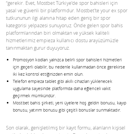
“gerekir. Evet, Mostbet Türkiye’de spor bahisleri için
yasal ve güvenli bir platformdur. Mostbet’te your ex spor
tutkununun ilgi alanına hitap eden geniş bir spor
kategorisi yelpazesi sunuyoruz. Önde gelen spor bahis
platformlarından biri olmaktan ve yüksek kaliteli
hizmetlerimiz empieza kullanıcı dostu arayüzümüzle
tanınmaktan gurur duyuyoruz.
Promosyon kodları yalnızca belirli spor bahisleri hizmetleri
için geçerli olabilir, bu nedenle kullanmadan önce gerekirse
iki kez kontrol ettiğinizden emin olun.
Telefon empieza tablet gibi akıllı cihazları yüklenecek
uygulama sayesinde platformda daha eğlenceli vakit
geçirmek mümkündür.
Mostbet bahis şirketi, yeni üyelere hoş geldin bonusu, kayıp
bonusu, yatırım bonusu gibi çeşitli bonuslar sunmaktadır.
Son olarak, genişletilmiş bir kayıt formu, alanların kişisel