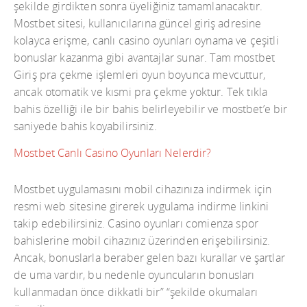
şekilde girdikten sonra üyeliğiniz tamamlanacaktır.
Mostbet sitesi, kullanıcılarına güncel giriş adresine
kolayca erişme, canlı casino oyunları oynama ve çeşitli
bonuslar kazanma gibi avantajlar sunar. Tam mostbet
Giriş pra çekme işlemleri oyun boyunca mevcuttur,
ancak otomatik ve kısmi pra çekme yoktur. Tek tıkla
bahis özelliği ile bir bahis belirleyebilir ve mostbet’e bir
saniyede bahis koyabilirsiniz.
Mostbet Canlı Casino Oyunları Nelerdir?
Mostbet uygulamasını mobil cihazınıza indirmek için
resmi web sitesine girerek uygulama indirme linkini
takip edebilirsiniz. Casino oyunları comienza spor
bahislerine mobil cihazınız üzerinden erişebilirsiniz.
Ancak, bonuslarla beraber gelen bazı kurallar ve şartlar
de uma vardır, bu nedenle oyuncuların bonusları
kullanmadan önce dikkatli bir” “şekilde okumaları