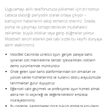
Uygulamayı akıllı telefonunuza yüklemek için bir bonus
cabeza olasılığı periyodik olarak ortaya çıkıyor –
bahisçinin haberlerini takip etmenizi öneririz. Sitede,
portal ile çalışmayı zorlaştırabilecek müdahaleci
reklamlar, büyük bloklar veya garip düğmeler yoktur.
Mostbet’i tercih ederek pek tabi sizde bu keyifli dünyaya
adım atabilirsiniz.
MostBet Casino’da ücretsiz oyun, gerçek parayla bahis
oynanan slot makinelerine benzer işlevsellikteki slotların
demo sürümlerinde mümkündür.
Önde gelen spor bahis platformlarından biri olmaktan ve
yüksek kaliteli hizmetlerimiz ve kullanıcı dostu arayüzümüzle
tanınmaktan gurur duyuyoruz.
Eğlenceli vakit geçirmek ve profesyonel oyun hizmeti almak
adına her iki seçeneği de değerlendirebilir empieza
inceleyebilirsiniz.
Bu nedenle, kaydolmadan önce hüküm empieza koşullarını