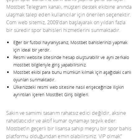
Mostbet Telegram kanalı, müşteri destek ekibine anında
ulaşmak talep eden kullanıcılar için önerilen seçenektir.
Com web sitemiz, 2009’dan başlayarak on yıldan fazla
bir süredir spor bahisleri hizmetlerini sunmaktadır.
Eğer bir futbol hayranıysanız, Mostbet bahislerinizi yapmak
için ideal bir yerdir.
Resmi website sitesinde hesap oluşturabilir ve aynı zerkalo
mostbet bilgileriyle giriş yapabilirsiniz.
Mostbet ekibi para bunu mümkün kılmak için aşağıdaki canlı
oyunları sunmaktadır.
Ülkenizdeki resmi web sitesine nasıl erişeceğinize ilişkin
ayrıntıları içeren MostBet Giriş bilgileri.
Sakin ve samimi tasarım rahatsız edici değildir, aksine
rahatlatıcıdır ve aktif kumar oynamayı teşvik eder.
Mostbet’in geçerli bir lisansa sahip meşru bir spor bahis
platformu olduğundan emin olabilirsiniz. VIP olmak”