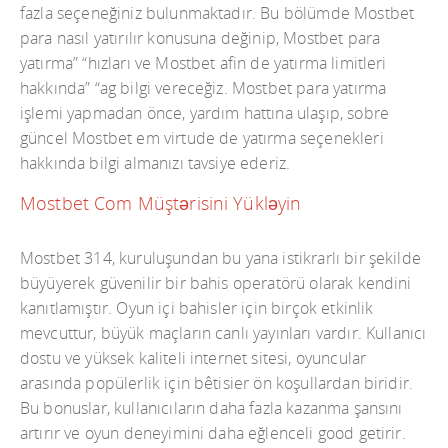
fazla seçeneğiniz bulunmaktadır. Bu bölümde Mostbet
para nasıl yatırılır konusuna değinip, Mostbet para
yatırma” “hızları ve Mostbet afin de yatırma limitleri
hakkında” “ag bilgi vereceğiz. Mostbet para yatırma
işlemi yapmadan önce, yardım hattına ulaşıp, sobre
güncel Mostbet em virtude de yatırma seçenekleri
hakkında bilgi almanızı tavsiye ederiz.
Mostbet Com Müştərisini Yükləyin
Mostbet 314, kuruluşundan bu yana istikrarlı bir şekilde
büyüyerek güvenilir bir bahis operatörü olarak kendini
kanıtlamıştır. Oyun içi bahisler için birçok etkinlik
mevcuttur, büyük maçların canlı yayınları vardır. Kullanıcı
dostu ve yüksek kaliteli internet sitesi, oyuncular
arasında popülerlik için bêtisier ön koşullardan biridir.
Bu bonuslar, kullanıcıların daha fazla kazanma şansını
artırır ve oyun deneyimini daha eğlenceli good getirir.