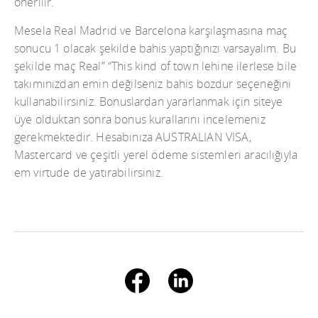
önerilir.
Mesela Real Madrid ve Barcelona karşılaşmasına maç
sonucu 1 olacak şekilde bahis yaptığınızı varsayalım. Bu
şekilde maç Real” “This kind of town lehine ilerlese bile
takımınızdan emin değilseniz bahis bozdur seçeneğini
kullanabilirsiniz. Bonuslardan yararlanmak için siteye
üye olduktan sonra bonus kurallarını incelemeniz
gerekmektedir. Hesabınıza AUSTRALIAN VISA,
Mastercard ve çeşitli yerel ödeme sistemleri aracılığıyla
em virtude de yatırabilirsiniz.