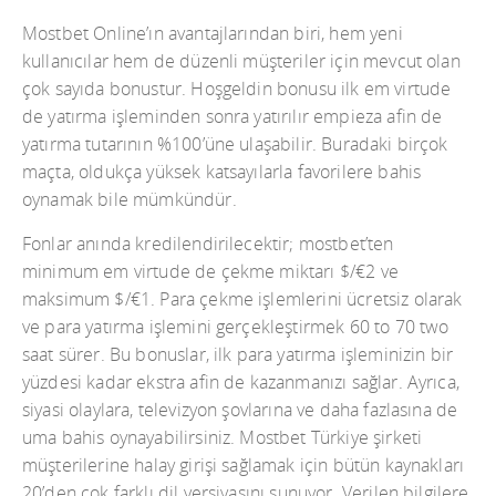
Mostbet Online’ın avantajlarından biri, hem yeni
kullanıcılar hem de düzenli müşteriler için mevcut olan
çok sayıda bonustur. Hoşgeldin bonusu ilk em virtude
de yatırma işleminden sonra yatırılır empieza afin de
yatırma tutarının %100’üne ulaşabilir. Buradaki birçok
maçta, oldukça yüksek katsayılarla favorilere bahis
oynamak bile mümkündür.
Fonlar anında kredilendirilecektir; mostbet’ten
minimum em virtude de çekme miktarı $/€2 ve
maksimum $/€1. Para çekme işlemlerini ücretsiz olarak
ve para yatırma işlemini gerçekleştirmek 60 to 70 two
saat sürer. Bu bonuslar, ilk para yatırma işleminizin bir
yüzdesi kadar ekstra afin de kazanmanızı sağlar. Ayrıca,
siyasi olaylara, televizyon şovlarına ve daha fazlasına de
uma bahis oynayabilirsiniz. Mostbet Türkiye şirketi
müşterilerine halay girişi sağlamak için bütün kaynakları
20’den çok farklı dil versiyasını sunuyor. Verilen bilgilere