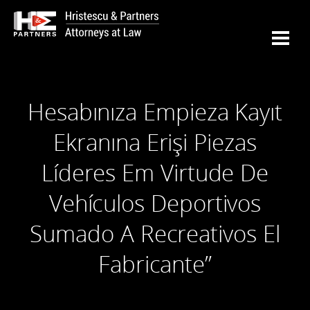
Hesabınıza Empieza Kayıt
Ekranına Erişi Piezas
Líderes Em Virtude De
Vehículos Deportivos
Sumado A Recreativos El
Fabricante”