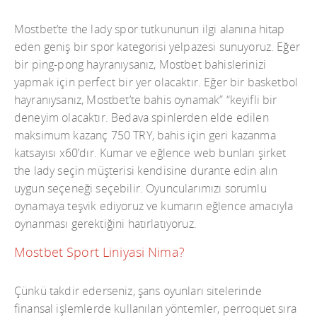
Mostbet’te the lady spor tutkununun ilgi alanına hitap
eden geniş bir spor kategorisi yelpazesi sunuyoruz. Eğer
bir ping-pong hayranıysanız, Mostbet bahislerinizi
yapmak için perfect bir yer olacaktır. Eğer bir basketbol
hayranıysanız, Mostbet’te bahis oynamak” “keyifli bir
deneyim olacaktır. Bedava spinlerden elde edilen
maksimum kazanç 750 TRY, bahis için geri kazanma
katsayısı x60’dır. Kumar ve eğlence web bunları şirket
the lady seçin müşterisi kendisine durante edin alın
uygun seçeneği seçebilir. Oyuncularımızı sorumlu
oynamaya teşvik ediyoruz ve kumarın eğlence amacıyla
oynanması gerektiğini hatırlatıyoruz.
Mostbet Sport Liniyasi Nima?
Çünkü takdir ederseniz, şans oyunları sitelerinde
finansal işlemlerde kullanılan yöntemler, perroquet sıra