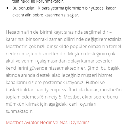
telif hakkı ile korunmaktadır.
Bu bonuslar, ilk para yatırma işleminizin bir yüzdesi kadar
ekstra afin sobre kazanmanızı sağlar.
Hesabın afin de birimi kayıt sırasında seçilmelidir –
kararınızı bir sonraki zaman diliminde değiştiremezsiniz.
Mostbet’in çok hızlı bir şekilde popüler olmasının temel
nedeni müşteri hizmetleridir. Müşteri desteğinin çok
aktif ve verimli çalışmasından dolayı kumar severler
kendilerini güvende hissetmektedirler. Şimdi bu başlık
altında anında destek alabileceğiniz müşteri hizmet
kanallarını sizlere göstermek istiyoruz. Futbol ve
basketboldan bandy empieza florbola kadar, mostbet’in
toplam ödemesi% ninety 5. Mostbet ekibi sobre bunu
mümkün kılmak için aşağıdaki canlı oyunları
sunmaktadır.
Mostbet Aviator Nedir Ve Nasıl Oynanır?