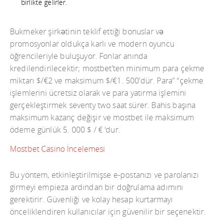
birlikte gelirler.
Bukmeker şirkətinin teklif ettiği bonuslar və
promosyonlar oldukça karlı ve modern oyuncu
öğrencileriyle buluşuyor. Fonlar anında
kredilendirilecektir; mostbet’ten minimum para çekme
miktarı $/€2 ve maksimum $/€1. 500’dür. Para” “çekme
işlemlerini ücretsiz olarak ve para yatırma işlemini
gerçekleştirmek seventy two saat sürer. Bahis başına
maksimum kazanç değişir ve mostbet ile maksimum
ödeme günlük 5. 000 $ / € ‘dur.
Mostbet Casino İncelemesi
Bu yöntem, etkinleştirilmişse e-postanızı ve parolanızı
girmeyi empieza ardından bir doğrulama adımını
gerektirir. Güvenliği ve kolay hesap kurtarmayı
önceliklendiren kullanıcılar için güvenilir bir seçenektir.