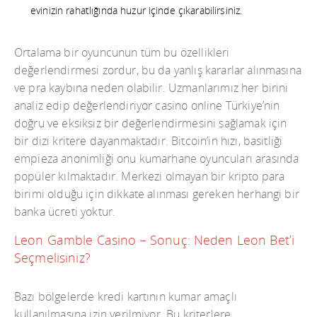
evinizin rahatlığında huzur içinde çıkarabilirsiniz.
Ortalama bir oyuncunun tüm bu özellikleri
değerlendirmesi zordur, bu da yanlış kararlar alınmasına
ve pra kaybına neden olabilir. Uzmanlarımız her birini
analiz edip değerlendiriyor casino online Türkiye’nin
doğru ve eksiksiz bir değerlendirmesini sağlamak için
bir dizi kritere dayanmaktadır. Bitcoin’in hızı, basitliği
empieza anonimliği onu kumarhane oyuncuları arasında
popüler kılmaktadır. Merkezi olmayan bir kripto para
birimi olduğu için dikkate alınması gereken herhangi bir
banka ücreti yoktur.
Leon Gamble Casino – Sonuç: Neden Leon Bet’i
Seçmelisiniz?
Bazı bölgelerde kredi kartının kumar amaçlı
kullanılmasına izin verilmiyor. Bu kriterlere