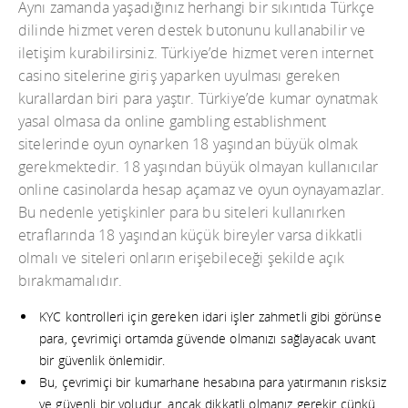
Aynı zamanda yaşadığınız herhangi bir sıkıntıda Türkçe
dilinde hizmet veren destek butonunu kullanabilir ve
iletişim kurabilirsiniz. Türkiye’de hizmet veren internet
casino sitelerine giriş yaparken uyulması gereken
kurallardan biri para yaştır. Türkiye’de kumar oynatmak
yasal olmasa da online gambling establishment
sitelerinde oyun oynarken 18 yaşından büyük olmak
gerekmektedir. 18 yaşından büyük olmayan kullanıcılar
online casinolarda hesap açamaz ve oyun oynayamazlar.
Bu nedenle yetişkinler para bu siteleri kullanırken
etraflarında 18 yaşından küçük bireyler varsa dikkatli
olmalı ve siteleri onların erişebileceği şekilde açık
bırakmamalıdır.
KYC kontrolleri için gereken idari işler zahmetli gibi görünse
para, çevrimiçi ortamda güvende olmanızı sağlayacak uvant
bir güvenlik önlemidir.
Bu, çevrimiçi bir kumarhane hesabına para yatırmanın risksiz
ve güvenli bir yoludur, ancak dikkatli olmanız gerekir çünkü