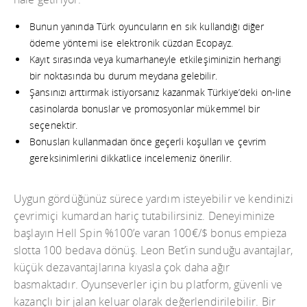
Bunun yanında Türk oyuncuların en sık kullandığı diğer
ödeme yöntemi ise elektronik cüzdan Ecopayz.
Kayıt sırasında veya kumarhaneyle etkileşiminizin herhangi
bir noktasında bu durum meydana gelebilir.
Şansınızı arttırmak istiyorsanız kazanmak Türkiye’deki on-line
casinolarda bonuslar ve promosyonlar mükemmel bir
seçenektir.
Bonusları kullanmadan önce geçerli koşulları ve çevrim
gereksinimlerini dikkatlice incelemeniz önerilir.
Uygun gördüğünüz sürece yardım isteyebilir ve kendinizi
çevrimiçi kumardan hariç tutabilirsiniz. Deneyiminize
başlayın Hell Spin %100’e varan 100€/$ bonus empieza
slotta 100 bedava dönüş. Leon Bet’in sunduğu avantajlar,
küçük dezavantajlarına kıyasla çok daha ağır
basmaktadır. Oyunseverler için bu platform, güvenli ve
kazançlı bir jalan keluar olarak değerlendirilebilir. Bir