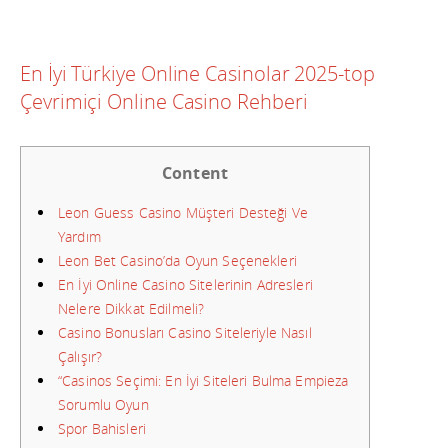
En İyi Türkiye Online Casinolar 2025-top
Çevrimiçi Online Casino Rehberi
Content
Leon Guess Casino Müşteri Desteği Ve
Yardım
Leon Bet Casino’da Oyun Seçenekleri
En İyi Online Casino Sitelerinin Adresleri
Nelere Dikkat Edilmeli?
Casino Bonusları Casino Siteleriyle Nasıl
Çalışır?
“Casinos Seçimi: En İyi Siteleri Bulma Empieza
Sorumlu Oyun
Spor Bahisleri