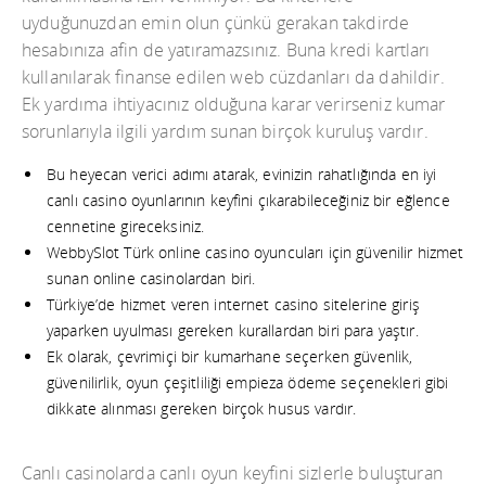
uyduğunuzdan emin olun çünkü gerakan takdirde
hesabınıza afin de yatıramazsınız. Buna kredi kartları
kullanılarak finanse edilen web cüzdanları da dahildir.
Ek yardıma ihtiyacınız olduğuna karar verirseniz kumar
sorunlarıyla ilgili yardım sunan birçok kuruluş vardır.
Bu heyecan verici adımı atarak, evinizin rahatlığında en iyi
canlı casino oyunlarının keyfini çıkarabileceğiniz bir eğlence
cennetine gireceksiniz.
WebbySlot Türk online casino oyuncuları için güvenilir hizmet
sunan online casinolardan biri.
Türkiye’de hizmet veren internet casino sitelerine giriş
yaparken uyulması gereken kurallardan biri para yaştır.
Ek olarak, çevrimiçi bir kumarhane seçerken güvenlik,
güvenilirlik, oyun çeşitliliği empieza ödeme seçenekleri gibi
dikkate alınması gereken birçok husus vardır.
Canlı casinolarda canlı oyun keyfini sizlerle buluşturan