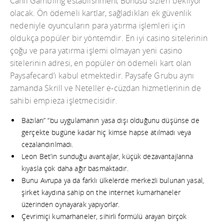
Canlı Gambling establishment Bonusu sizleri bekliyor
olacak. Ön ödemeli kartlar, sağladıkları ek güvenlik
nedeniyle oyuncuların para yatırma işlemleri için
oldukça popüler bir yöntemdir. En iyi casino sitelerinin
çoğu ve para yatırma işlemi olmayan yeni casino
sitelerinin adresi, en popüler ön ödemeli kart olan
Paysafecard’ı kabul etmektedir. Paysafe Grubu aynı
zamanda Skrill ve Neteller e-cüzdan hizmetlerinin de
sahibi empieza işletmecisidir.
Bazıları” “bu uygulamanın yasa dışı olduğunu düşünse de
gerçekte bugüne kadar hiç kimse hapse atılmadı veya
cezalandırılmadı.
Leon Bet’in sunduğu avantajlar, küçük dezavantajlarına
kıyasla çok daha ağır basmaktadır.
Bunu Avrupa ya da farklı ülkelerde merkezli bulunan yasal,
şirket kaydına sahip on the internet kumarhaneler
üzerinden oynayarak yapıyorlar.
Çevrimiçi kumarhaneler, sihirli formülü arayan birçok