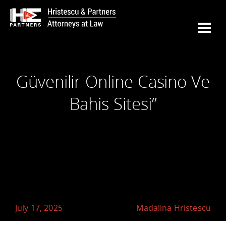
Güvenilir Online Casino Ve
Bahis Sitesi”
July 17, 2025
Madalina Hristescu