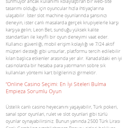
sunmuyor ancak kullanımı kolaylaştıran bir web-site
tasarımı olduğu için oyuncular hızla ihtiyaçlarına
ulaşabilir. İster slot machine oyunlarında şansınızı
deneyin, ister canlı masalarda gerçek krupiyelerle karşı
karşıya gelin; Leon Bet, sunduğu yüksek kalite
standartları ile keyifli bir oyun deneyimi vaat eder.
Kullanıcı güvenliği, mobil erişim kolaylığı ve 7/24 aktif
müşteri desteği gibi unsurlar, platformu tercih edilebilir
kılan başlıca etkenler arasında yer alır. Kanada’daki en iyi
casinolarda bir hesaba para yatırmanın sobre sık
kullanılan yöntemi kart bilgilerinizi girmektir.
“Online Casino Seçimi: En İyi Siteleri Bulma
Empieza Sorumlu Oyun
Üstelik canlı casino heyecanını yaşayabilir, Türk pokeri,
sanal spor oyunlari, rulet ve slot oyunlari gibi türlü
oyunlar oynayabilirsiniz. Bunun yanında 2500 Türk Lirası