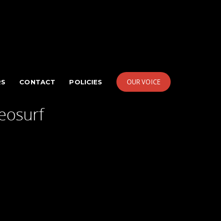
OUR VOICE
RS
CONTACT
POLICIES
eosurf