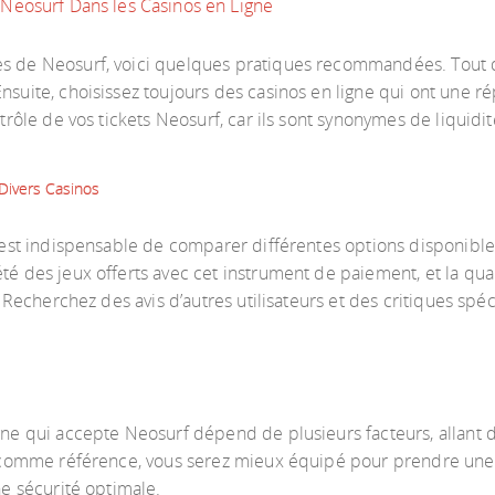
r Neosurf Dans les Casinos en Ligne
es de Neosurf, voici quelques pratiques recommandées. Tout 
nsuite, choisissez toujours des casinos en ligne qui ont une r
ntrôle de vos tickets Neosurf, car ils sont synonymes de liquidi
Divers Casinos
il est indispensable de comparer différentes options disponibl
té des jeux offerts avec cet instrument de paiement, et la qua
s. Recherchez des avis d’autres utilisateurs et des critiques sp
gne qui accepte Neosurf dépend de plusieurs facteurs, allant de
de comme référence, vous serez mieux équipé pour prendre une
ne sécurité optimale.