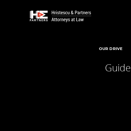
OUR DRIVE
Guide