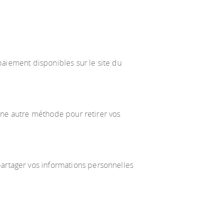
paiement disponibles sur le site du
 une autre méthode pour retirer vos
artager vos informations personnelles