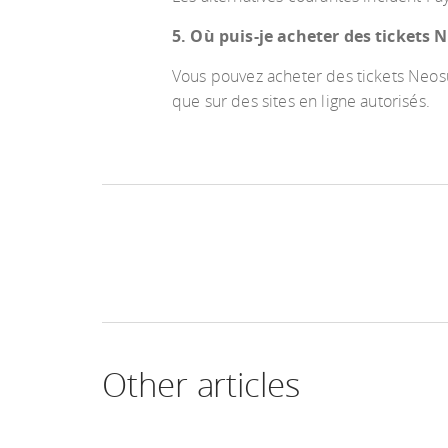
5. Où puis-je acheter des tickets 
Vous pouvez acheter des tickets Neos
que sur des sites en ligne autorisés.
Other articles