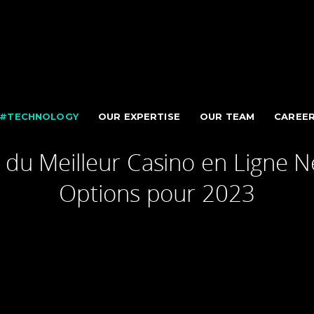
#TECHNOLOGY
OUR EXPERTISE
OUR TEAM
CAREE
 du Meilleur Casino en Ligne N
Options pour 2023