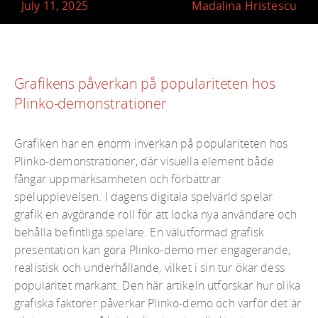
July 11, 2025
Madalina Hristescu
Grafikens påverkan på populariteten hos
Plinko-demonstrationer
Grafiken har en enorm inverkan på populariteten hos
Plinko-demonstrationer, där visuella element både
fångar uppmärksamheten och förbättrar
spelupplevelsen. I dagens digitala spelvärld spelar
grafik en avgörande roll för att locka nya användare och
behålla befintliga spelare. En välutformad grafisk
presentation kan göra Plinko-demo mer engagerande,
realistisk och underhållande, vilket i sin tur ökar dess
popularitet markant. Den här artikeln utforskar hur olika
grafiska faktorer påverkar Plinko-demo och varför det är