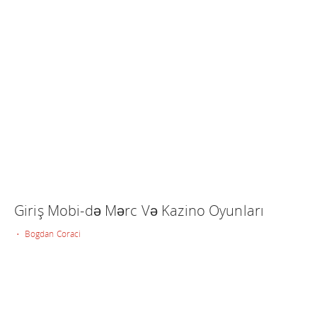
Giriş Mobi-də Mərc Və Kazino Oyunları
• Bogdan Coraci