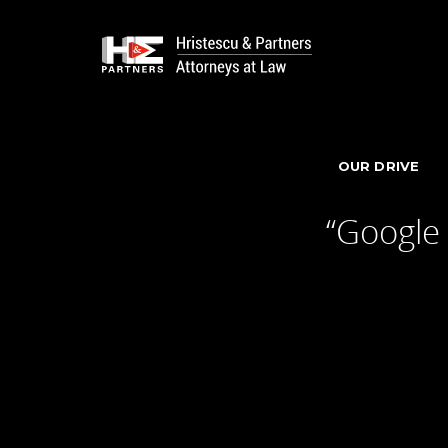
OUR DRIVE
“Google