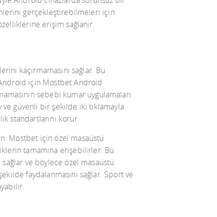
yle Android cihazlarda sorunsuz bir
lerini gerçekleştirebilmeleri için
elliklerine erişim sağlanır.
elerini kaçırmamasını sağlar. Bu
 Android için Mostbet Android
nmamasının sebebi kumar uygulamaları
e güvenli bir şekilde iki tıklamayla
k standartlarını korur.
ın. Mostbet için özel masaüstü
klerin tamamına erişebilirler. Bu
m sağlar ve böylece özel masaüstü
şekilde faydalanmasını sağlar. Sport ve
yabilir.