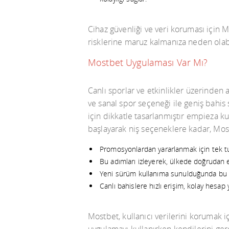
Cihaz güvenliği ve veri koruması için M
risklerine maruz kalmanıza neden olabi
Mostbet Uygulaması Var Mı?
Canlı sporlar ve etkinlikler üzerinden a
ve sanal spor seçeneği ile geniş bahi
için dikkatle tasarlanmıştır empieza ku
başlayarak niş seçeneklere kadar, Mos
Promosyonlardan yararlanmak için tek tus
Bu adımları izleyerek, ülkede doğrudan e
Yeni sürüm kullanıma sunulduğunda bu bi
Canlı bahislere hızlı erişim, kolay hesap
Mostbet, kullanıcı verilerini korumak iç