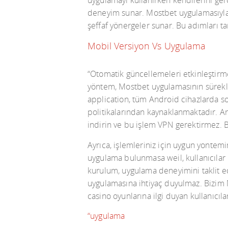
uygulamayı kullanırken kendilerini ge
deneyim sunar. Mostbet uygulamasıyla af
şeffaf yönergeler sunar. Bu adımları ta
Mobil Versiyon Vs Uygulama
“Otomatik güncellemeleri etkinleştirmek
yöntem, Mostbet uygulamasının sürekli
application, tüm Android cihazlarda 
politikalarından kaynaklanmaktadır. An
indirin ve bu işlem VPN gerektirmez. B
Ayrıca, işlemleriniz için uygun yonte
uygulama bulunmasa weil, kullanıcılar 
kurulum, uygulama deneyimini taklit ed
uygulamasına ihtiyaç duyulmaz. Bizim M
casino oyunlarına ilgi duyan kullanıcıla
“uygulama