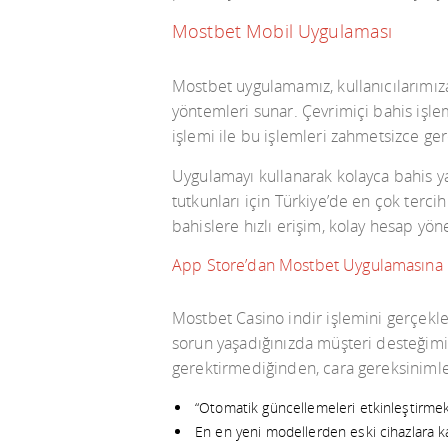
Mostbet Mobil Uygulaması
Mostbet uygulamamız, kullanıcılarımıza
yöntemleri sunar. Çevrimiçi bahis işlem
işlemi ile bu işlemleri zahmetsizce gerç
Uygulamayı kullanarak kolayca bahis yap
tutkunları için Türkiye’de en çok terci
bahislere hızlı erişim, kolay hesap yö
App Store’dan Mostbet Uygulamasına 
Mostbet Casino indir işlemini gerçekle
sorun yaşadığınızda müşteri desteğimi
gerektirmediğinden, cara gereksinimler
“Otomatik güncellemeleri etkinleştirmek, 
En en yeni modellerden eski cihazlara k