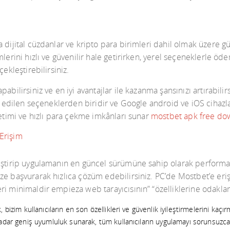
 dijital cüzdanlar ve kripto para birimleri dahil olmak üzere g
lerini hızlı ve güvenilir hale getirirken, yerel seçeneklerle öde
ekleştirebilirsiniz.
abilirsiniz ve en iyi avantajlar ile kazanma şansınızı artırabili
h edilen seçeneklerden biridir ve Google android ve iOS cihazlar
netimi ve hızlı para çekme imkânları sunar
mostbet apk free do
Erişim
ştirip uygulamanın en güncel sürümüne sahip olarak performansı
ze başvurarak hızlıca çözüm edebilirsiniz. PC’de Mostbet’e eri
i minimaldir empieza web tarayıcısının” “özelliklerine odaklan
bizim kullanıcıların en son özellikleri ve güvenlik iyileştirmelerini kaçı
adar geniş uyumluluk sunarak, tüm kullanıcıların uygulamayı sorunsuzca 