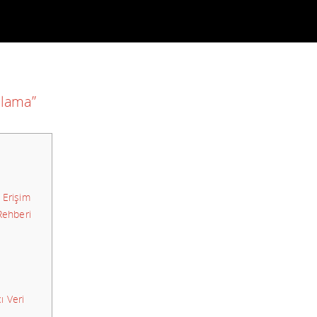
ulama”
 Erişim
Rehberi
ı Veri