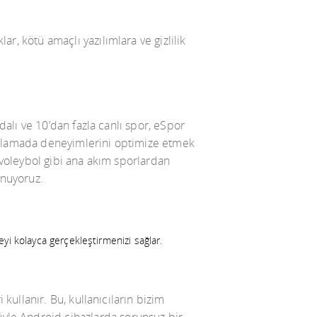
r, kötü amaçlı yazılımlara ve gizlilik
 dalı ve 10’dan fazla canlı spor, eSpor
ygulamada deneyimlerini optimize etmek
e voleybol gibi ana akım sporlardan
unuyoruz.
yi kolayca gerçekleştirmenizi sağlar.
 kullanır. Bu, kullanıcıların bizim