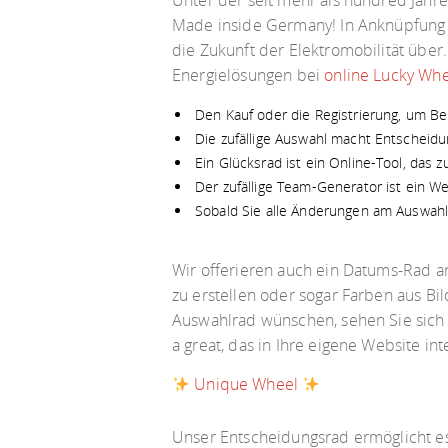
Unter der seit mehr als hundred Jahre
Made inside Germany! In Anknüpfung a
die Zukunft der Elektromobilität über
Energielösungen bei
online Lucky Wh
Den Kauf oder die Registrierung, um Be
Die zufällige Auswahl macht Entscheidun
Ein Glücksrad ist ein Online-Tool, das 
Der zufällige Team-Generator ist ein W
Sobald Sie alle Änderungen am Auswahl
Wir offerieren auch ein Datums-Rad an
zu erstellen oder sogar Farben aus Bil
Auswahlrad wünschen, sehen Sie sich 
a great, das in Ihre eigene Website in
Unique Wheel
Unser Entscheidungsrad ermöglicht es I