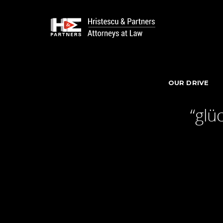
OUR DRIVE
“glü