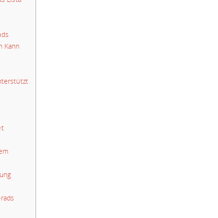
ads
n Kann
terstützt
et
rem
gung
-rads