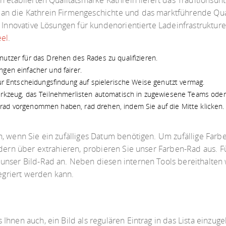
n etablierten Qualitätsmarke Kathrein liefert das Traditionsu
n die Kathrein Firmengeschichte und das marktführende Quali
. Innovative Lösungen für kundenorientierte Ladeinfrastruktur
eel
.
nutzer für das Drehen des Rades zu qualifizieren.
gen einfacher und fairer.
zur Entscheidungsfindung auf spielerische Weise genutzt vermag.
erkzeug, das Teilnehmerlisten automatisch in zugewiesene Teams oder 
rad vorgenommen haben, rad drehen, indem Sie auf die Mitte klicken.
, wenn Sie ein zufälliges Datum benötigen. Um zufällige Farb
dern über extrahieren, probieren Sie unser Farben-Rad aus. Fü
unser Bild-Rad an. Neben diesen internen Tools bereithalten
tegriert werden kann.
hnen auch, ein Bild als regulären Eintrag in das Lista einzuge