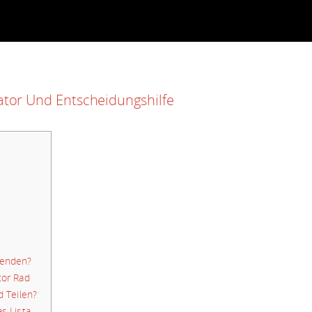
ator Und Entscheidungshilfe
wenden?
tor Rad
d Teilen?
s Lista