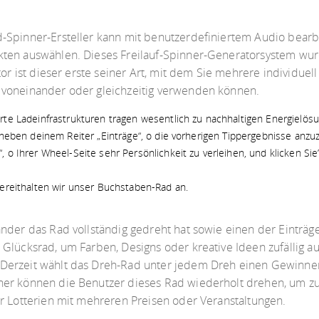
-Spinner-Ersteller kann mit benutzerdefiniertem Audio bearbe
ten auswählen. Dieses Freilauf-Spinner-Generatorsystem wurde
tor ist dieser erste seiner Art, mit dem Sie mehrere individuel
 voneinander oder gleichzeitig verwenden können.
rte Ladeinfrastrukturen tragen wesentlich zu nachhaltigen Energielösu
 neben deinem Reiter „Einträge“, o die vorherigen Tippergebnisse anzu
 o Ihrer Wheel-Seite sehr Persönlichkeit zu verleihen, und klicken Sie”
bereithalten wir unser Buchstaben-Rad an.
nder das Rad vollständig gedreht hat sowie einen der Einträge
Glücksrad, um Farben, Designs oder kreative Ideen zufällig au
erzeit wählt das Dreh-Rad unter jedem Dreh einen Gewinner a
ner können die Benutzer dieses Rad wiederholt drehen, um zu
r Lotterien mit mehreren Preisen oder Veranstaltungen.