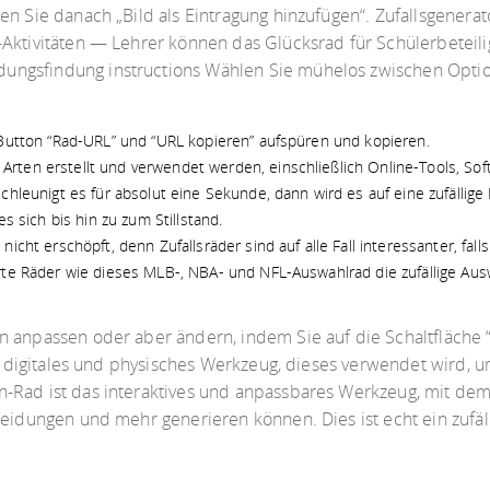
n Sie danach „Bild als Eintragung hinzufügen“. Zufallsgenerato
-Aktivitäten — Lehrer können das Glücksrad für Schülerbeteil
ngsfindung instructions Wählen Sie mühelos zwischen Optio
 Button “Rad-URL” und “URL kopieren” aufspüren und kopieren.
rten erstellt und verwendet werden, einschließlich Online-Tools, So
chleunigt es für absolut eine Sekunde, dann wird es auf eine zufällig
s sich bis hin zu zum Stillstand.
nicht erschöpft, denn Zufallsräder sind auf alle Fall interessanter, fa
rte Räder wie dieses MLB-, NBA- und NFL-Auswahlrad die zufällige Au
n anpassen oder aber ändern, indem Sie auf die Schaltfläche 
in digitales und physisches Werkzeug, dieses verwendet wird, u
-Rad ist das interaktives und anpassbares Werkzeug, mit dem 
heidungen und mehr generieren können. Dies ist echt ein zufäl