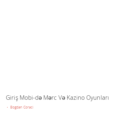
Giriş Mobi-də Mərc Və Kazino Oyunları
• Bogdan Coraci