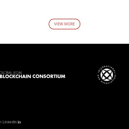
VIEW MORE
on LinkedIn