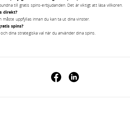
bundna till gratis spins-erbjudanden. Det är viktigt att läsa villkoren.
ns direkt?
 måste uppfyllas innan du kan ta ut dina vinster.
ratis spins?
och dina strategiska val när du använder dina spins.