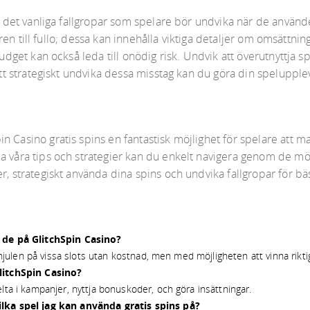
ns det vanliga fallgropar som spelare bör undvika när de använd
koren till fullo; dessa kan innehålla viktiga detaljer om omsättni
budget kan också leda till onödig risk. Undvik att överutnyttja s
 att strategiskt undvika dessa misstag kan du göra din spelupp
 Casino gratis spins en fantastisk möjlighet för spelare att m
a våra tips och strategier kan du enkelt navigera genom de mö
r, strategiskt använda dina spins och undvika fallgropar för bä
 de på GlitchSpin Casino?
a hjulen på vissa slots utan kostnad, men med möjligheten att vinna rikt
litchSpin Casino?
lta i kampanjer, nyttja bonuskoder, och göra insättningar.
ilka spel jag kan använda gratis spins på?