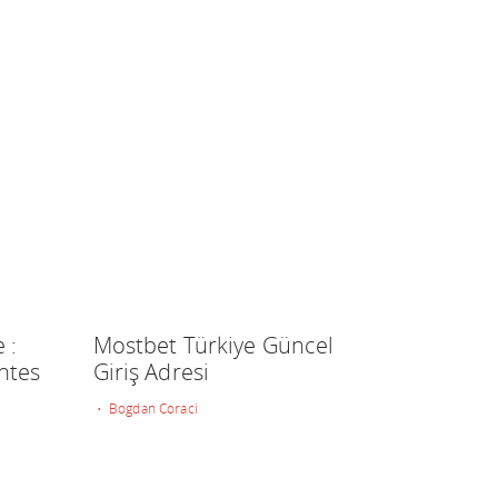
 :
Mostbet Türkiye Güncel
ntes
Giriş Adresi
• Bogdan Coraci