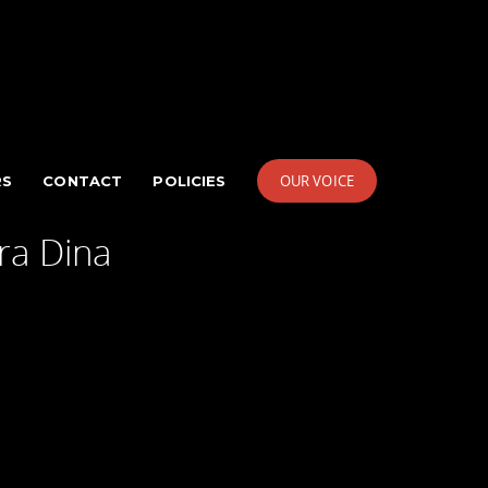
OUR VOICE
RS
CONTACT
POLICIES
ra Dina