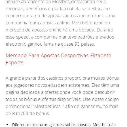
análise abrangente da Mostbet, destacando seus
recursos, benefícios e por la cual ela se destaca no
concorrido ramo de apostas across the internet. Uma
companhia para apostas online, Mostbet entrou no
mercado de apostas online há uma década. Durante
esse speed, a companhia manteve padrões elevados
electronic ganhou fama na quase 93 países.
Mercado Para Apostas Desportivas Elizabeth
Esports
A grande parte dos cassinos proporciona muitos bônus
aos jogadores novos elizabeth existentes. Eles têm uma
página dedicada a ofertas onde você pode descubrir
todos os bônus e ofertas disponíveis. Use nosso código
promocional “MostbetBrasil” afin de ganhar muito mais
de R$1700 de bônus.
Diferente de outros agentes sobre apostas, Mostbet não