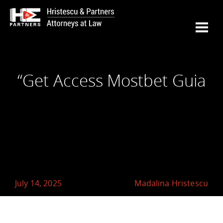
“Get Access Mostbet Guia
July 14, 2025
Madalina Hristescu