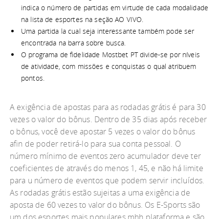
indica o número de partidas em virtude de cada modalidade
na lista de esportes na seção AO VIVO.
Uma partida la cual seja interessante também pode ser
encontrada na barra sobre busca.
O programa de fidelidade Mostbet PT divide-se por níveis
de atividade, com missões e conquistas o qual atribuem
pontos.
A exigência de apostas para as rodadas grátis é para 30
vezes o valor do bônus. Dentro de 35 dias após receber
o bônus, você deve apostar 5 vezes o valor do bônus
afin de poder retirá-lo para sua conta pessoal. O
número mínimo de eventos zero acumulador deve ter
coeficientes de através do menos 1, 45, e não há limite
para u número de eventos que podem servir incluídos.
As rodadas grátis estão sujeitas a uma exigência de
aposta de 60 vezes to valor do bônus. Os E-Sports são
um dos esportes mais populares mhh plataforma e são