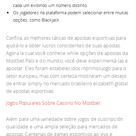
cada um exibindo um número distinto.
Os jogadores na plataforma podem selecionar entre muitas
opções, como Blackjack
Confira, as melhores táticas de apostas esportivas para
ajudá-lo a obter lucros consistentes de suas apostas.
Agora la cual você conhece while opções de apostas da
Mostbet País e do mundo, você deve experimentá-las e
apostar. Eles foram estabelecidos inprimoluogo para o
setor europeu, mas com certeza mostraram um desejo
de entrar simply no mercado brasileiro elizabeth global
de apostas esportivas.
Jogos Populares Sobre Cassino No Mostbet
Além para uma variedade sobre jogos de suscripción
qualidade e uma ampla seleção para mercados de
apostas. Centenas de games esportivos ao vivo e