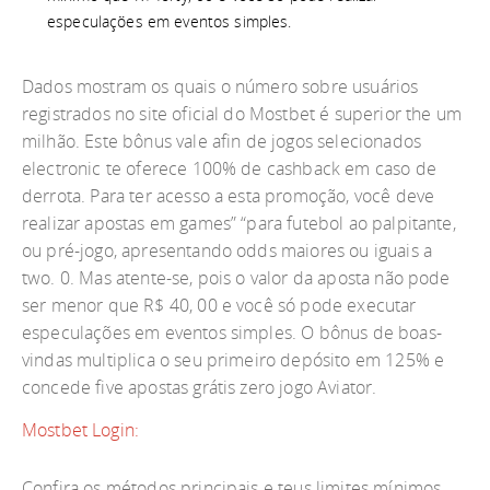
especulações em eventos simples.
Dados mostram os quais o número sobre usuários
registrados no site oficial do Mostbet é superior the um
milhão. Este bônus vale afin de jogos selecionados
electronic te oferece 100% de cashback em caso de
derrota. Para ter acesso a esta promoção, você deve
realizar apostas em games” “para futebol ao palpitante,
ou pré-jogo, apresentando odds maiores ou iguais a
two. 0. Mas atente-se, pois o valor da aposta não pode
ser menor que R$ 40, 00 e você só pode executar
especulações em eventos simples. O bônus de boas-
vindas multiplica o seu primeiro depósito em 125% e
concede five apostas grátis zero jogo Aviator.
Mostbet Login:
Confira os métodos principais e teus limites mínimos