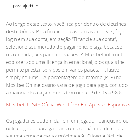
para ajudá-lo.
Ao longo deste texto, você fica por dentro de detalhes
deste bônus. Para financiar suas contas em reais, faça
login em sua conta, em seção “Financie sua conta”,
selecione seu método de pagamento e siga because
recomendações para transações. A Mostbet internet
explorer sob uma licença internacional, o os quais lhe
permite prestar serviços em vários países, inclusive
simply no Brasil. A porcentagem de retorno (RTP) no
Mostbet Online casino varia de jogo para jogo, contudo
a maioria dos caça-níqueis tem um RTP de 95 a 98%.
Mostbet: U Site Oficial Weil Líder Em Apostas Esportivas
Os jogadores podem dar em um jogador, banqueiro ou
outro jogador para ganhar, com o ecuánime de coletar
alguma soma de cartas próxima a 9. O jogo é fácil de