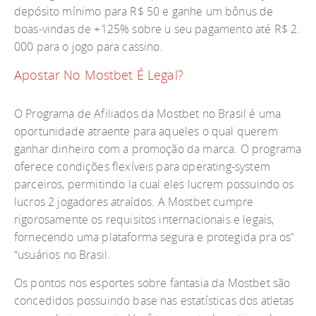
depósito mínimo para R$ 50 e ganhe um bônus de
boas-vindas de +125% sobre u seu pagamento até R$ 2.
000 para o jogo para cassino.
Apostar No Mostbet É Legal?
O Programa de Afiliados da Mostbet no Brasil é uma
oportunidade atraente para aqueles o qual querem
ganhar dinheiro com a promoção da marca. O programa
oferece condições flexíveis para operating-system
parceiros, permitindo la cual eles lucrem possuindo os
lucros 2 jogadores atraídos. A Mostbet cumpre
rigorosamente os requisitos internacionais e legais,
fornecendo uma plataforma segura e protegida pra os”
“usuários no Brasil.
Os pontos nos esportes sobre fantasia da Mostbet são
concedidos possuindo base nas estatísticas dos atletas