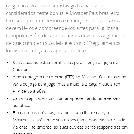
ou ganhos através de apostas grátis, não serão
considerados neste bônus. A Mostbet País brasileiro
tem seus próprios termos e condições, e os usuários
devem lê-los e compreendê-los antes para utilizar a
trampolín. Além disso, os usuários devem assegurar-se
de que cumprem suas leis electronic” “regulamentos
locais com relação às apostas on-line.
Suas apostas estão certificadas pela licença de jogo de
Curaçao.
A porcentagem de retorno (RTP) no Mostbet On line casino
varia de jogo para jogo, mas a maioria 2 caça-níqueis tem 1
RTP de 95 a 98%.
baixar o aplicativo, por contar apresentando uma versão
adaptada.
Em caso para dúvidas, o suporte ao cliente carry out
Mostbet estará a new sua disposição e pode ser solicitado
via chat – felizmente, as suas dúvidas serão respondidas em