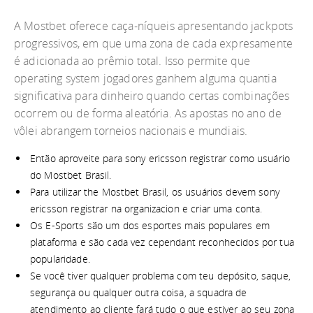
A Mostbet oferece caça-níqueis apresentando jackpots
progressivos, em que uma zona de cada expresamente
é adicionada ao prêmio total. Isso permite que
operating system jogadores ganhem alguma quantia
significativa para dinheiro quando certas combinações
ocorrem ou de forma aleatória. As apostas no ano de
vôlei abrangem torneios nacionais e mundiais.
Então aproveite para sony ericsson registrar como usuário
do Mostbet Brasil.
Para utilizar the Mostbet Brasil, os usuários devem sony
ericsson registrar na organizacion e criar uma conta.
Os E-Sports são um dos esportes mais populares em
plataforma e são cada vez cependant reconhecidos por tua
popularidade.
Se você tiver qualquer problema com teu depósito, saque,
segurança ou qualquer outra coisa, a squadra de
atendimento ao cliente fará tudo o que estiver ao seu zona