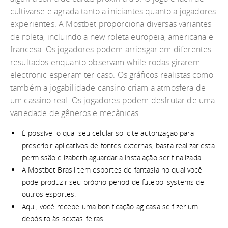
cultivarse e agrada tanto a iniciantes quanto a jogadores
experientes. A Mostbet proporciona diversas variantes
de roleta, incluindo a new roleta europeia, americana e
francesa. Os jogadores podem arriesgar em diferentes
resultados enquanto observam while rodas girarem
electronic esperam ter caso. Os gráficos realistas como
também a jogabilidade cansino criam a atmosfera de
um cassino real. Os jogadores podem desfrutar de uma
variedade de gêneros e mecânicas.
É possível o qual seu celular solicite autorização para
prescribir aplicativos de fontes externas, basta realizar esta
permissão elizabeth aguardar a instalação ser finalizada.
A Mostbet Brasil tem esportes de fantasia no qual você
pode produzir seu próprio period de futebol systems de
outros esportes.
Aqui, você recebe uma bonificação ag casa se fizer um
depósito às sextas-feiras.