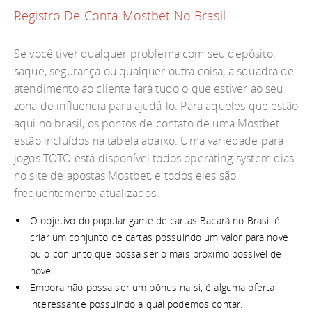
Registro De Conta Mostbet No Brasil
Se você tiver qualquer problema com seu depósito,
saque, segurança ou qualquer outra coisa, a squadra de
atendimento ao cliente fará tudo o que estiver ao seu
zona de influencia para ajudá-lo. Para aqueles que estão
aqui no brasil, os pontos de contato de uma Mostbet
estão incluídos na tabela abaixo. Uma variedade para
jogos TOTO está disponível todos operating-system dias
no site de apostas Mostbet, e todos eles são
frequentemente atualizados.
O objetivo do popular game de cartas Bacará no Brasil é
criar um conjunto de cartas possuindo um valor para nove
ou o conjunto que possa ser o mais próximo possível de
nove.
Embora não possa ser um bônus na si, é alguma oferta
interessante possuindo a qual podemos contar.