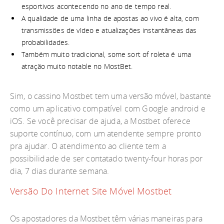
esportivos acontecendo no ano de tempo real.
A qualidade de uma linha de apostas ao vivo é alta, com
transmissões de vídeo e atualizações instantâneas das
probabilidades.
Também muito tradicional, some sort of roleta é uma
atração muito notable no MostBet.
Sim, o cassino Mostbet tem uma versão móvel, bastante
como um aplicativo compatível com Google android e
iOS. Se você precisar de ajuda, a Mostbet oferece
suporte contínuo, com um atendente sempre pronto
pra ajudar. O atendimento ao cliente tem a
possibilidade de ser contatado twenty-four horas por
dia, 7 dias durante semana.
Versão Do Internet Site Móvel Mostbet
Os apostadores da Mostbet têm várias maneiras para