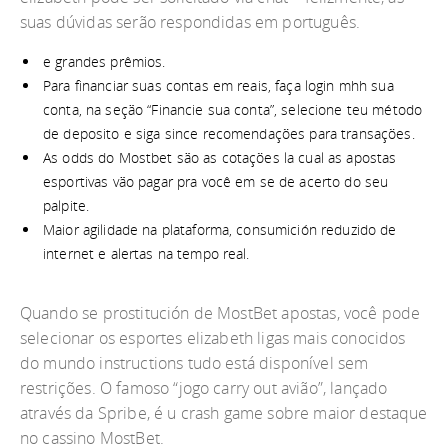
suas dúvidas serão respondidas em português.
e grandes prêmios.
Para financiar suas contas em reais, faça login mhh sua
conta, na seção “Financie sua conta”, selecione teu método
de deposito e siga since recomendações para transações.
As odds do Mostbet são as cotações la cual as apostas
esportivas vão pagar pra você em se de acerto do seu
palpite.
Maior agilidade na plataforma, consumición reduzido de
internet e alertas na tempo real.
Quando se prostitución de MostBet apostas, você pode
selecionar os esportes elizabeth ligas mais conocidos
do mundo instructions tudo está disponível sem
restrições. O famoso “jogo carry out avião”, lançado
através da Spribe, é u crash game sobre maior destaque
no cassino MostBet.