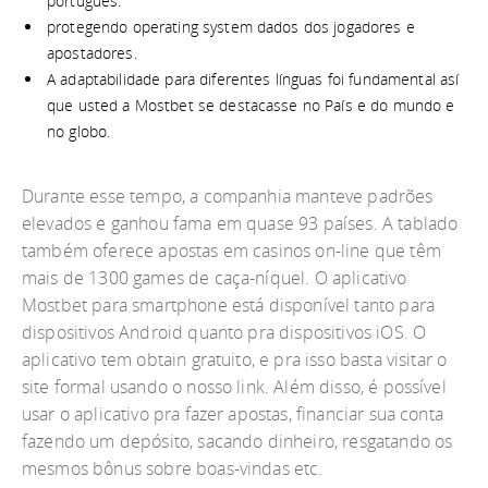
português.
protegendo operating system dados dos jogadores e
apostadores.
A adaptabilidade para diferentes línguas foi fundamental así
que usted a Mostbet se destacasse no País e do mundo e
no globo.
Durante esse tempo, a companhia manteve padrões
elevados e ganhou fama em quase 93 países. A tablado
também oferece apostas em casinos on-line que têm
mais de 1300 games de caça-níquel. O aplicativo
Mostbet para smartphone está disponível tanto para
dispositivos Android quanto pra dispositivos iOS. O
aplicativo tem obtain gratuito, e pra isso basta visitar o
site formal usando o nosso link. Além disso, é possível
usar o aplicativo pra fazer apostas, financiar sua conta
fazendo um depósito, sacando dinheiro, resgatando os
mesmos bônus sobre boas-vindas etc.