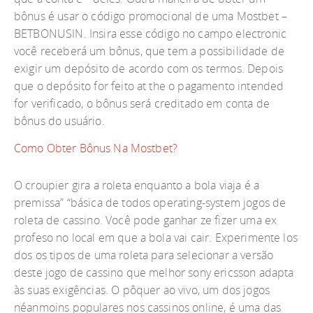
bônus é usar o código promocional de uma Mostbet –
BETBONUSIN. Insira esse código no campo electronic
você receberá um bônus, que tem a possibilidade de
exigir um depósito de acordo com os termos. Depois
que o depósito for feito at the o pagamento intended
for verificado, o bônus será creditado em conta de
bônus do usuário.
Como Obter Bônus Na Mostbet?
O croupier gira a roleta enquanto a bola viaja é a
premissa” “básica de todos operating-system jogos de
roleta de cassino. Você pode ganhar ze fizer uma ex
profeso no local em que a bola vai cair. Experimente los
dos os tipos de uma roleta para selecionar a versão
deste jogo de cassino que melhor sony ericsson adapta
às suas exigências. O pôquer ao vivo, um dos jogos
néanmoins populares nos cassinos online, é uma das