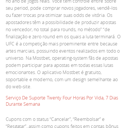
no ano de jogos reais. Você tem controle entire sobre
seu period, pode comprar novos jogadores, vendê-los
ou fazer trocas pra otimizar suas odds de vitória. Os
apostadores têm a possibilidade de produzir apostas
no vencedor, no total para rounds, no método” “de
finalização e zero round em os quais a luta terminará. O
UFC é a competição mais proeminente entre because
artes marciais, possuindo eventos realizados em todo o
universo. Na Mostbet, operating-system fãs de apostas
podem participar para apostas em todas essas lutas
emocionantes. O aplicativo Mostbet é gratuito,
soportable e moderno, com um design semelhante ao
do web-site.
Serviço De Suporte Twenty Four Horas Por Vida, 7 Dias
Durante Semana
Cupons com o status “Cancelar”, “Reembolsar” e
“Resgatar”, assim como cupons feitos em contas bônus