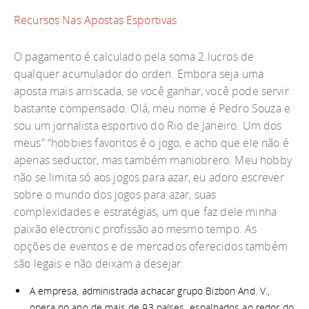
Recursos Nas Apostas Esportivas
O pagamento é calculado pela soma 2 lucros de
qualquer acumulador do orden. Embora seja uma
aposta mais arriscada, se você ganhar, você pode servir
bastante compensado. Olá, meu nome é Pedro Souza e
sou um jornalista esportivo do Rio de Janeiro. Um dos
meus” “hobbies favoritos é o jogo, e acho que ele não é
apenas seductor, mas também maniobrero. Meu hobby
não se limita só aos jogos para azar, eu adoro escrever
sobre o mundo dos jogos para azar, suas
complexidades e estratégias, um que faz dele minha
paixão electronic profissão ao mesmo tempo. As
opções de eventos e de mercados oferecidos também
são legais e não deixam a desejar.
A empresa, administrada achacar grupo Bizbon And. V.,
opera no ano de mais de 93 países, espalhados ao redor do