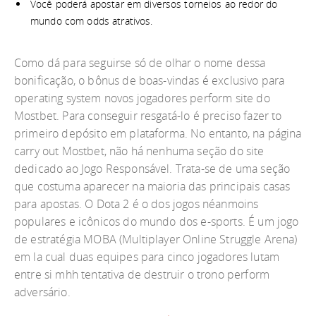
Você poderá apostar em diversos torneios ao redor do
mundo com odds atrativos.
Como dá para seguirse só de olhar o nome dessa
bonificação, o bônus de boas-vindas é exclusivo para
operating system novos jogadores perform site do
Mostbet. Para conseguir resgatá-lo é preciso fazer to
primeiro depósito em plataforma. No entanto, na página
carry out Mostbet, não há nenhuma seção do site
dedicado ao Jogo Responsável. Trata-se de uma seção
que costuma aparecer na maioria das principais casas
para apostas. O Dota 2 é o dos jogos néanmoins
populares e icônicos do mundo dos e-sports. É um jogo
de estratégia MOBA (Multiplayer Online Struggle Arena)
em la cual duas equipes para cinco jogadores lutam
entre si mhh tentativa de destruir o trono perform
adversário.