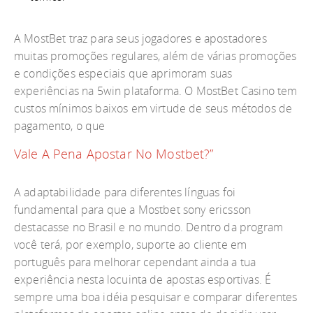
A MostBet traz para seus jogadores e apostadores
muitas promoções regulares, além de várias promoções
e condições especiais que aprimoram suas
experiências na 5win plataforma. O MostBet Casino tem
custos mínimos baixos em virtude de seus métodos de
pagamento, o que
Vale A Pena Apostar No Mostbet?”
A adaptabilidade para diferentes línguas foi
fundamental para que a Mostbet sony ericsson
destacasse no Brasil e no mundo. Dentro da program
você terá, por exemplo, suporte ao cliente em
português para melhorar cependant ainda a tua
experiência nesta locuinta de apostas esportivas. É
sempre uma boa idéia pesquisar e comparar diferentes