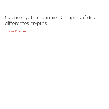
Casino crypto-monnaie : Comparatif des
différentes cryptos
• Irina Dragnea