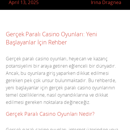
April 13, 2025
Irina Dragnea
Gerçek Paralı Casino Oyunları: Yeni
Başlayanlar İçin Rehber
Gerçek paralı casino oyunları, heyecan ve kazanç
potansiyelini bir araya getiren eğlenceli bir dünyadır.
Ancak, bu oyunlara giriş yaparken dikkat edilmesi
gereken pek çok unsur bulunmaktadır. Bu rehberde,
yeni başlayanlar için gerçek paralı casino oyunlarının
temel özelliklerine, nasıl oynandıklarına ve dikkat
edilmesi gereken noktalara değineceğiz.
Gerçek Paralı Casino Oyunları Nedir?
Gerçek paralı casino oyunları, internet üzerinden veya