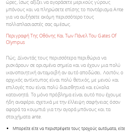
ώρες, ίσως αξίζει να αγοράσετε μερικούς γύρους
μπόνους και να πληρώσετε επίσης το ποντάρισμα Ante
για να αυξήσετε ακόμη περισσότερο τους
πολλαπλασιαστές σας αμέσως.
Περιγραφή Της Οθόνης Και Των Πάνελ Του Gates Of
Olympus
Πώς; Δίνοντάς τους περισσότερα περιθώρια να
ρισκάρουν σε ορισμένα σημεία και να έχουν μια πολύ
ικανοποιητική ανταμοιβή αν αυτό αποδώσει. Λοιπόν, ο
αρχικός αντίκτυπος είναι πολύ θετικός, με μενού και
επιλογές που είναι πολύ διαισθητικά και εύκολα
κατανοητά. Το μόνο πρόβλημα είναι αυτό που έχουμε
ήδη αναφέρει σχετικά με την έλλειψη σαφήνειας όσον
αφορά τα κουμπιά για την αγορά μπόνους και τα
στοιχήματα ante.
Μπορείτε είτε να περιστρέφετε τους τροχούς αυτόματα, είτε