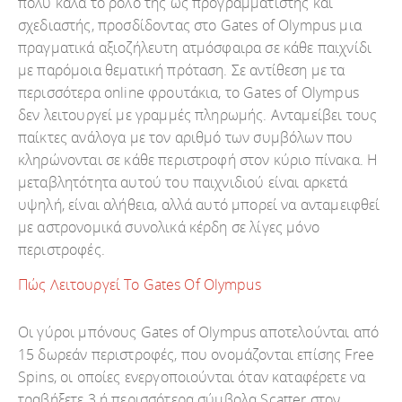
πολύ καλά το ρόλο της ως προγραμματιστής και
σχεδιαστής, προσδίδοντας στο Gates of Olympus μια
πραγματικά αξιοζήλευτη ατμόσφαιρα σε κάθε παιχνίδι
με παρόμοια θεματική πρόταση. Σε αντίθεση με τα
περισσότερα online φρουτάκια, το Gates of Olympus
δεν λειτουργεί με γραμμές πληρωμής. Ανταμείβει τους
παίκτες ανάλογα με τον αριθμό των συμβόλων που
κληρώνονται σε κάθε περιστροφή στον κύριο πίνακα. Η
μεταβλητότητα αυτού του παιχνιδιού είναι αρκετά
υψηλή, είναι αλήθεια, αλλά αυτό μπορεί να ανταμειφθεί
με αστρονομικά συνολικά κέρδη σε λίγες μόνο
περιστροφές.
Πώς Λειτουργεί Το Gates Of Olympus
Οι γύροι μπόνους Gates of Olympus αποτελούνται από
15 δωρεάν περιστροφές, που ονομάζονται επίσης Free
Spins, οι οποίες ενεργοποιούνται όταν καταφέρετε να
τραβήξετε 3 ή περισσότερα σύμβολα Scatter στον