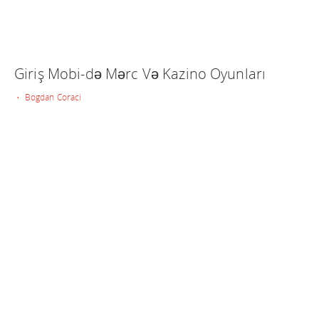
Giriş Mobi-də Mərc Və Kazino Oyunları
• Bogdan Coraci