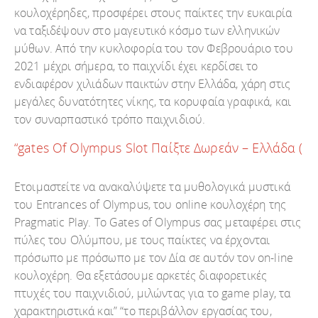
κουλοχέρηδες, προσφέρει στους παίκτες την ευκαιρία
να ταξιδέψουν στο μαγευτικό κόσμο των ελληνικών
μύθων. Από την κυκλοφορία του τον Φεβρουάριο του
2021 μέχρι σήμερα, το παιχνίδι έχει κερδίσει το
ενδιαφέρον χιλιάδων παικτών στην Ελλάδα, χάρη στις
μεγάλες δυνατότητες νίκης, τα κορυφαία γραφικά, και
τον συναρπαστικό τρόπο παιχνιδιού.
“gates Of Olympus Slot Παίξτε Δωρεάν – Ελλάδα (
Ετοιμαστείτε να ανακαλύψετε τα μυθολογικά μυστικά
του Entrances of Olympus, του online κουλοχέρη της
Pragmatic Play. Το Gates of Olympus σας μεταφέρει στις
πύλες του Ολύμπου, με τους παίκτες να έρχονται
πρόσωπο με πρόσωπο με τον Δία σε αυτόν τον on-line
κουλοχέρη. Θα εξετάσουμε αρκετές διαφορετικές
πτυχές του παιχνιδιού, μιλώντας για το game play, τα
χαρακτηριστικά και” “το περιβάλλον εργασίας του,