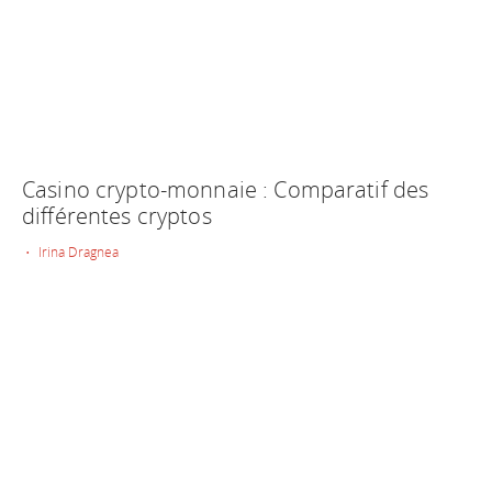
Casino crypto-monnaie : Comparatif des
différentes cryptos
• Irina Dragnea