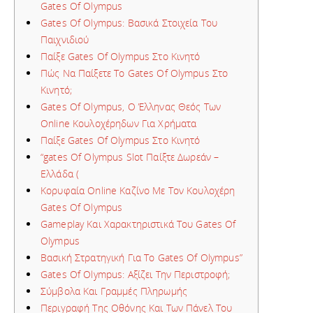
Gates Of Olympus
Gates Of Olympus: Βασικά Στοιχεία Του
Παιχνιδιού
Παίξε Gates Of Olympus Στο Κινητό
Πώς Να Παίξετε Το Gates Of Olympus Στο
Κινητό;
Gates Of Olympus, Ο Έλληνας Θεός Των
Online Κουλοχέρηδων Για Χρήματα
Παίξε Gates Of Olympus Στο Κινητό
“gates Of Olympus Slot Παίξτε Δωρεάν –
Ελλάδα (
Κορυφαία Online Καζίνο Με Τον Κουλοχέρη
Gates Of Olympus
Gameplay Και Χαρακτηριστικά Του Gates Of
Olympus
Βασική Στρατηγική Για Το Gates Of Olympus”
Gates Of Olympus: Αξίζει Την Περιστροφή;
Σύμβολα Και Γραμμές Πληρωμής
Περιγραφή Της Οθόνης Και Των Πάνελ Του