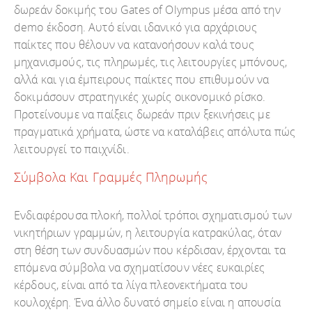
δωρεάν δοκιμής του Gates of Olympus μέσα από την
demo έκδοση. Αυτό είναι ιδανικό για αρχάριους
παίκτες που θέλουν να κατανοήσουν καλά τους
μηχανισμούς, τις πληρωμές, τις λειτουργίες μπόνους,
αλλά και για έμπειρους παίκτες που επιθυμούν να
δοκιμάσουν στρατηγικές χωρίς οικονομικό ρίσκο.
Προτείνουμε να παίξεις δωρεάν πριν ξεκινήσεις με
πραγματικά χρήματα, ώστε να καταλάβεις απόλυτα πώς
λειτουργεί το παιχνίδι.
Σύμβολα Και Γραμμές Πληρωμής
Ενδιαφέρουσα πλοκή, πολλοί τρόποι σχηματισμού των
νικητήριων γραμμών, η λειτουργία κατρακύλας, όταν
στη θέση των συνδυασμών που κέρδισαν, έρχονται τα
επόμενα σύμβολα να σχηματίσουν νέες ευκαιρίες
κέρδους, είναι από τα λίγα πλεονεκτήματα του
κουλοχέρη. Ένα άλλο δυνατό σημείο είναι η απουσία