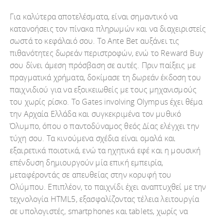
Για καλύτερα αποτελέσματα, είναι σημαντικό να
κατανοήσεις τον πίνακα πληρωμών και να διαχειριστείς
σωστά το κεφάλαιό σου. Το Ante Bet αυξάνει τις
πιθανότητες δωρεάν περιστροφών, ενώ το Reward Buy
σου δίνει άμεση πρόσβαση σε αυτές. Πριν παίξεις με
πραγματικά χρήματα, δοκίμασε τη δωρεάν έκδοση του
παιχνιδιού για να εξοικειωθείς με τους μηχανισμούς
του χωρίς ρίσκο. Το Gates involving Olympus έχει θέμα
την Αρχαία Ελλάδα και συγκεκριμένα τον μυθικό
Όλυμπο, όπου ο παντοδύναμος θεός Δίας ελέγχει την
τύχη σου. Τα κινούμενα σχέδια είναι ομαλά και
εξαιρετικά ποιοτικά, ενώ τα ηχητικά εφέ και η μουσική
επένδυση δημιουργούν μία επική εμπειρία,
μεταφέροντάς σε απευθείας στην κορυφή του
Ολύμπου. Επιπλέον, το παιχνίδι έχει αναπτυχθεί με την
τεχνολογία HTML5, εξασφαλίζοντας τέλεια λειτουργία
σε υπολογιστές, smartphones και tablets, χωρίς να