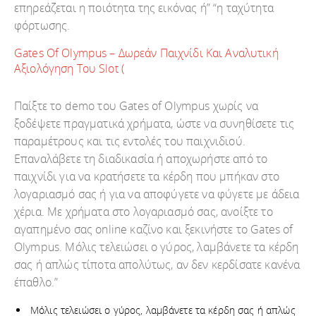
επηρεάζεται η ποιότητα της εικόνας ή” “η ταχύτητα
φόρτωσης.
Gates Of Olympus – Δωρεάν Παιχνίδι Και Αναλυτική
Αξιολόγηση Του Slot (
Παίξτε το demo του Gates of Olympus χωρίς να
ξοδέψετε πραγματικά χρήματα, ώστε να συνηθίσετε τις
παραμέτρους και τις εντολές του παιχνιδιού.
Επαναλάβετε τη διαδικασία ή αποχωρήστε από το
παιχνίδι για να κρατήσετε τα κέρδη που μπήκαν στο
λογαριασμό σας ή για να αποφύγετε να φύγετε με άδεια
χέρια. Με χρήματα στο λογαριασμό σας, ανοίξτε το
αγαπημένο σας online καζίνο και ξεκινήστε το Gates of
Olympus. Μόλις τελειώσει ο γύρος, λαμβάνετε τα κέρδη
σας ή απλώς τίποτα απολύτως, αν δεν κερδίσατε κανένα
έπαθλο.”
Μόλις τελειώσει ο γύρος, λαμβάνετε τα κέρδη σας ή απλώς