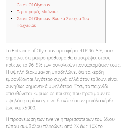
Gates Of Olympus
Περιστροφές Μπόνους
Gates Of Olympus: Βασικά Στοιχεία Του
Παιχνιδιού
Το Entrance of Olympus προσφέρει RTP 96, 5%, που
σημαίνει ότι μακροπρόθεσμα θα επιστρέψει στους
παίκτες το 96, 5% των συνολικών πονταρισμάτων τους.
Η υψηλή διακύμανση υποδηλώνει ότι τα κέρδη
εμφανίζονται λιγότερο συχνά, αλλά όταν έρθουν, είναι
συνήθως σημαντικά υψηλότερα. Έτσι, το παιχνίδι
απευθύνεται κυρίως σε παίκτες που προτιμούν το
υψηλότερο ρίσκο για να διεκδικήσουν μεγάλα κέρδη
έως και x5000.
Η προσγείωση των twelve ή περισσότερων του ίδιου
τύπου συμβόλου πληρώνει από 2Χ έως 10Χ το