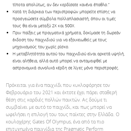
τίποτα απολύτως, αν δεν κερδίσατε κανένα έπαθλο.”
Κατά τη διάρκεια των περιστροφών μπορείτε επίσης να
προσγειώσετε σύμβολα πολλαπλασιαστή, όπου οι τιμές
τους θα είναι μεταξύ 2Χ και 500Χ.
Πριν παίξεις με πραγματικά χρήματα, δοκίμασε τη δωρεάν
έκδοση του παιχνιδιού για να εξοικειωθείς με τους
μηχανισμούς του χωρίς ρίσκο.
Η μεταβλητότητα αυτού του παιχνιδιού είναι αρκετά υψηλή,
είναι αλήθεια, αλλά αυτό μπορεί να ανταμειφθεί με
αστρονομικά συνολικά κέρδη σε λίγες μόνο περιστροφές.
Πρόκειται για ένα παιχνίδι που κυκλοφόρησε τον
Φεβρουάριο του 2021 και έκτοτε έχει πάρει σταθερή
θέση στις καρδιές πολλών παικτών. Ας δούμε τι
συμβαίνει με αυτό το παιχνίδι, και πως μπορεί να
ωφελήσει η επιλογή του τους παίκτες στην Ελλάδα. Ο
κουλοχέρης Gates Of Olympus, ένα από τα πιο
επιτυχημένα παιχνίδια της Pragmatic Perform