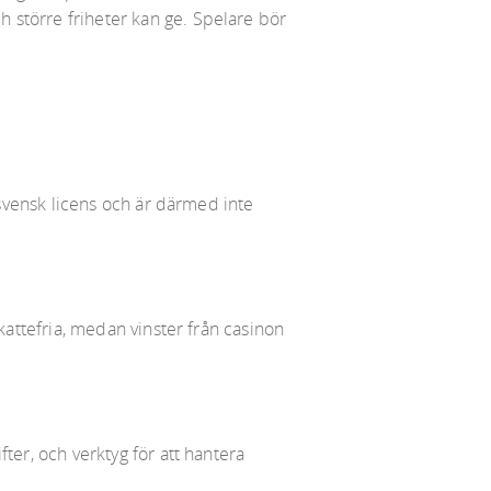
 större friheter kan ge. Spelare bör
 svensk licens och är därmed inte
kattefria, medan vinster från casinon
ter, och verktyg för att hantera