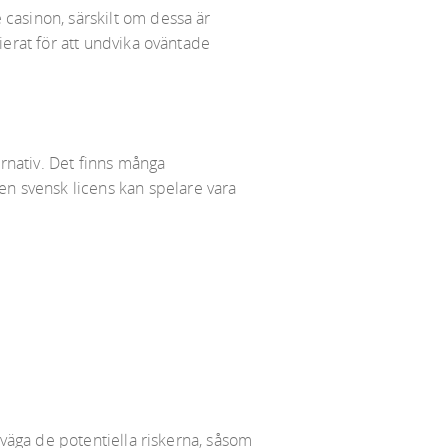
 casinon, särskilt om dessa är
ierat för att undvika oväntade
ernativ. Det finns många
n svensk licens kan spelare vara
rväga de potentiella riskerna, såsom