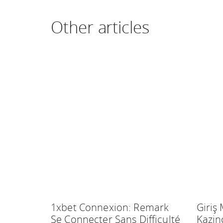
Other articles
1xbet Connexion: Remark
Giriş
Se Connecter Sans Difficulté
Kazin