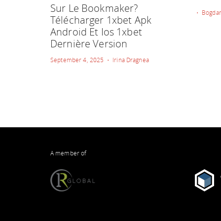
Sur Le Bookmaker?
• Bogdan
Télécharger 1xbet Apk
Android Et Ios 1xbet
Dernière Version
September 4, 2025 • Irina Dragnea
A member of