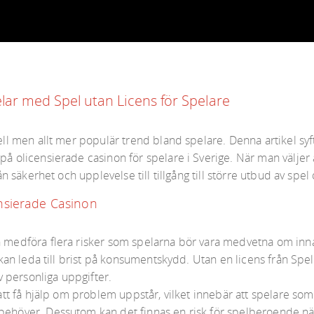
elar med Spel utan Licens för Spelare
ell men allt mer populär trend bland spelare. Denna artikel syfta
å olicensierade casinon för spelare i Sverige. När man väljer a
rån säkerhet och upplevelse till tillgång till större utbud av spe
ensierade Casinon
 medföra flera risker som spelarna bör vara medvetna om innan 
et kan leda till brist på konsumentskydd. Utan en licens från S
av personliga uppgifter.
 att få hjälp om problem uppstår, vilket innebär att spelare som
 behöver. Dessutom kan det finnas en risk för spelberoende n