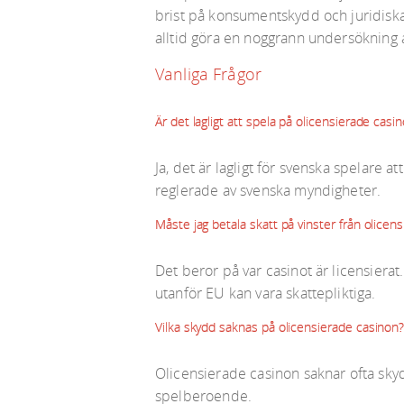
brist på konsumentskydd och juridiska
alltid göra en noggrann undersökning a
Vanliga Frågor
Är det lagligt att spela på olicensierade casin
Ja, det är lagligt för svenska spelare
reglerade av svenska myndigheter.
Måste jag betala skatt på vinster från olicen
Det beror på var casinot är licensierat
utanför EU kan vara skattepliktiga.
Vilka skydd saknas på olicensierade casinon
Olicensierade casinon saknar ofta skyd
spelberoende.