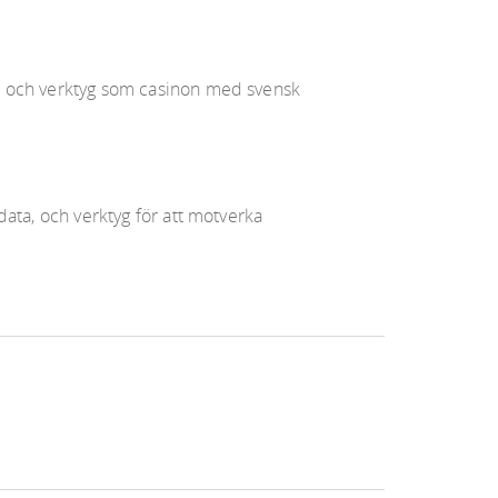
r och verktyg som casinon med svensk
ata, och verktyg för att motverka