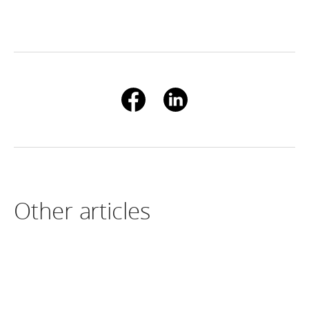
Other articles