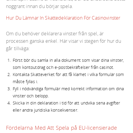
noggrant innan du börjar spela.
Hur Du Lämnar In Skattedeklaration För Casinovinster
Om du behöver deklarera vinster från spel, är
processen ganska enkel. Här visar vi stegen för hur du
går tillväga:
Först bör du samla in alla dokument som visar dina vinster,
som kontoutdrag och e-postbekräftelser från casinot.
Kontakta Skatteverket för att få klarhet i vilka formulär som
måste fyllas i.
Fyll i nödvändiga formulär med korrekt information om dina
vinster och belopp.
Skicka in din deklaration i tid för att undvika sena avgifter
eller andra juridiska konsekvenser.
Fördelarna Med Att Spela på EU-licensierade