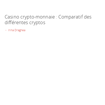
Casino crypto-monnaie : Comparatif des
différentes cryptos
• Irina Dragnea