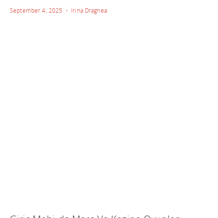
September 4, 2025 • Irina Dragnea