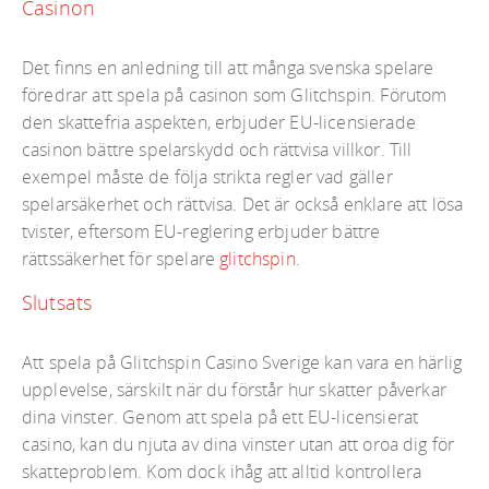
Casinon
Det finns en anledning till att många svenska spelare
föredrar att spela på casinon som Glitchspin. Förutom
den skattefria aspekten, erbjuder EU-licensierade
casinon bättre spelarskydd och rättvisa villkor. Till
exempel måste de följa strikta regler vad gäller
spelarsäkerhet och rättvisa. Det är också enklare att lösa
tvister, eftersom EU-reglering erbjuder bättre
rättssäkerhet för spelare
glitchspin
.
Slutsats
Att spela på Glitchspin Casino Sverige kan vara en härlig
upplevelse, särskilt när du förstår hur skatter påverkar
dina vinster. Genom att spela på ett EU-licensierat
casino, kan du njuta av dina vinster utan att oroa dig för
skatteproblem. Kom dock ihåg att alltid kontrollera