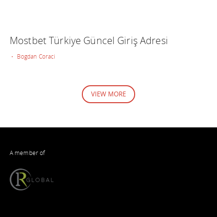
Mostbet Türkiye Güncel Giriş Adresi
• Bogdan Coraci
VIEW MORE
A member of