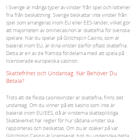
I Sverige är många typer av vinster från spel och lotterier
fria från beskattning. Sverige beskattar inte vinster från
spel som arrangeras inom EU eller EES-länder, vilket gör
att majoriteten av onlinecasinon är skattefria för svenska
spelare. När du spelar på Glitchspin Casino, som är
baserat inom EU, är dina vinster därför oftast skattefria.
Detta är en av de främsta fördelarna med att spela på
licensierade europeiska casinon.
Skattefrihet och Undantag: När Behöver Du
Betala?
Trots att de flesta casinovinster är skattefria, finns det
undantag. Om du vinner på ett kasino som inte är
baserat inom EU/EES, då är vinsterna skattepliktiga.
Skatteverket har regler för hur sådana vinster ska
rapporteras och beskattas. Om du är osäker på var
Glitchspin Casino är licensierat, bör du undersöka detta