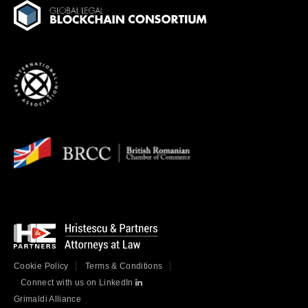
Cookie Policy
Terms & Conditions
Connect with us on LinkedIn
Grimaldi Alliance