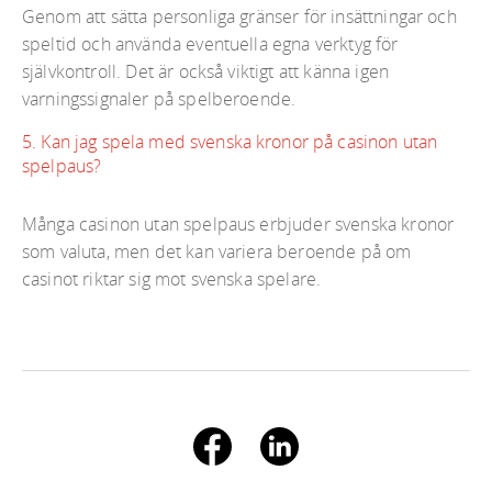
Genom att sätta personliga gränser för insättningar och
speltid och använda eventuella egna verktyg för
självkontroll. Det är också viktigt att känna igen
varningssignaler på spelberoende.
5. Kan jag spela med svenska kronor på casinon utan
spelpaus?
Många casinon utan spelpaus erbjuder svenska kronor
som valuta, men det kan variera beroende på om
casinot riktar sig mot svenska spelare.