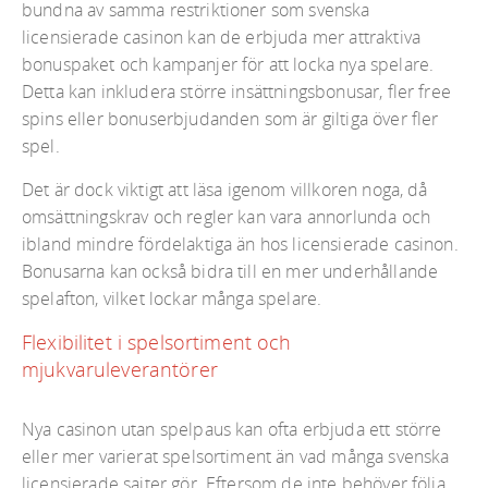
bundna av samma restriktioner som svenska
licensierade casinon kan de erbjuda mer attraktiva
bonuspaket och kampanjer för att locka nya spelare.
Detta kan inkludera större insättningsbonusar, fler free
spins eller bonuserbjudanden som är giltiga över fler
spel.
Det är dock viktigt att läsa igenom villkoren noga, då
omsättningskrav och regler kan vara annorlunda och
ibland mindre fördelaktiga än hos licensierade casinon.
Bonusarna kan också bidra till en mer underhållande
spelafton, vilket lockar många spelare.
Flexibilitet i spelsortiment och
mjukvaruleverantörer
Nya casinon utan spelpaus kan ofta erbjuda ett större
eller mer varierat spelsortiment än vad många svenska
licensierade sajter gör. Eftersom de inte behöver följa