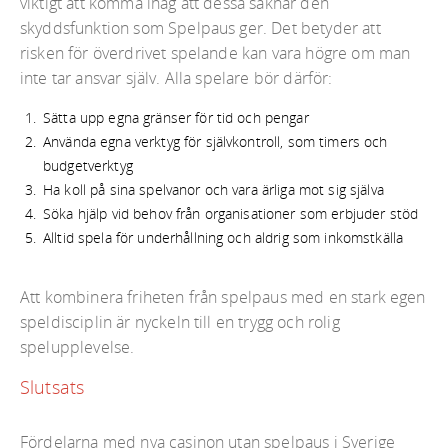
viktigt att komma ihåg att dessa saknar den
skyddsfunktion som Spelpaus ger. Det betyder att
risken för överdrivet spelande kan vara högre om man
inte tar ansvar själv. Alla spelare bör därför:
Sätta upp egna gränser för tid och pengar
Använda egna verktyg för självkontroll, som timers och
budgetverktyg
Ha koll på sina spelvanor och vara ärliga mot sig själva
Söka hjälp vid behov från organisationer som erbjuder stöd
Alltid spela för underhållning och aldrig som inkomstkälla
Att kombinera friheten från spelpaus med en stark egen
speldisciplin är nyckeln till en trygg och rolig
spelupplevelse.
Slutsats
Fördelarna med nya casinon utan spelpaus i Sverige