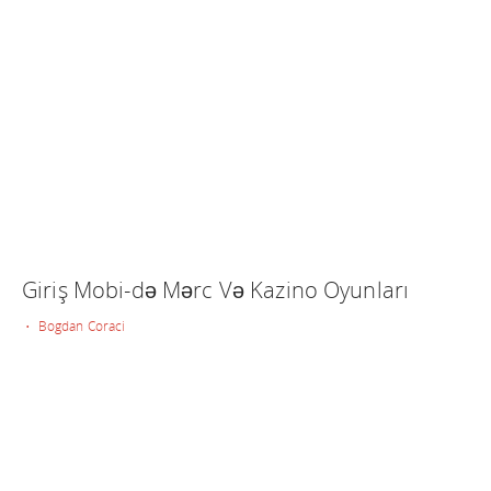
Giriş Mobi-də Mərc Və Kazino Oyunları
• Bogdan Coraci