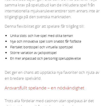
samma krav på spelutbud kan de inkludera spel från
internationella mjukvaruleverantörer som annars inte är
tillgängliga på den svenska marknaden.
Denna flexibilitet gör att spelare får tillgång till:
Unika slots och live-spel med olika teman
Nya och innovativa spel som snabbt får fotfäste
Flertalet bordsspel och virtuella sportspel
Större variation av jackpottspel
En mer anpassad och personlig spelupplevelse
Det ger en chans att upptäcka nya favoriter och njuta av
en bredare spelvärld.
Ansvarsfullt spelande – en nödvändighet
Trots alla fördelar med casinon utan spelpaus är det