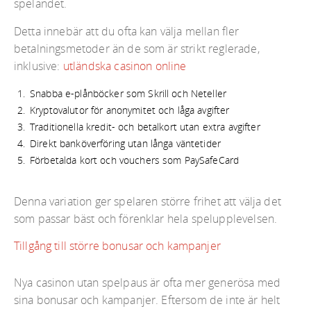
spelandet.
Detta innebär att du ofta kan välja mellan fler
betalningsmetoder än de som är strikt reglerade,
inklusive:
utländska casinon online
Snabba e-plånböcker som Skrill och Neteller
Kryptovalutor för anonymitet och låga avgifter
Traditionella kredit- och betalkort utan extra avgifter
Direkt banköverföring utan långa väntetider
Förbetalda kort och vouchers som PaySafeCard
Denna variation ger spelaren större frihet att välja det
som passar bäst och förenklar hela spelupplevelsen.
Tillgång till större bonusar och kampanjer
Nya casinon utan spelpaus är ofta mer generösa med
sina bonusar och kampanjer. Eftersom de inte är helt