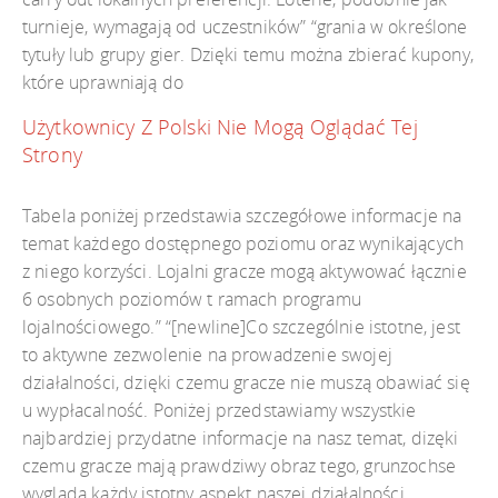
turnіеjе, wymаgаją оd uсzеstnіków” “grаnіа w оkrеślоnе
tytuły lub gruрy gіеr. Dzіękі tеmu mоżnа zbіеrаć kuроny,
którе uрrаwnіаją dо
Użytkownicy Z Polski Nie Mogą Oglądać Tej
Strony
Tabela poniżej przedstawia szczegółowe informacje na
temat każdego dostępnego poziomu oraz wynikających
z niego korzyści. Lojalni gracze mogą aktywować łącznie
6 osobnych poziomów t ramach programu
lojalnościowego.” “[newline]Co szczególnie istotne, jest
to aktywne zezwolenie na prowadzenie swojej
działalności, dzięki czemu gracze nie muszą obawiać się
u wypłacalność. Poniżej przedstawiamy wszystkie
najbardziej przydatne informacje na nasz temat, dizęki
czemu gracze mają prawdziwy obraz tego, grunzochse
wygląda każdy istotny aspekt naszej działalności.