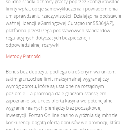
solidne środki ochrony graczy poprzez konfigurowalne
limity wpłat, opcje samowykluczenia i powiadomienia
um sprawdzaniu rzeczywistości. Działając na podstawie
ważnej licencji eGamingowej Curaçao (nr 5536/JAZ),
platforma przestrzega podstawowych standardów
regulacyjnych dotyczących bezpiecznej i
odpowiedzialnej rozrywki.
Metody Płatności
Bonus bez depozytu podlega określonym warunkom,
takim grunzochse limit maksymalnej wygranej czy
wymóg obrotu, które są ustalone na rozsądnym
poziomie. Ta promocja daje graczom szansę em
zapoznanie się unces ofertą kasyna we potencjalne
wygranie realnych pieniędzy bez początkowej
inwestycji. Fontan On line casino wyróżnia się mhh tle
konkurencji bogatą ofertą bonusów we promocji, która
mother na celu przyciągnięcie nowych graczy i