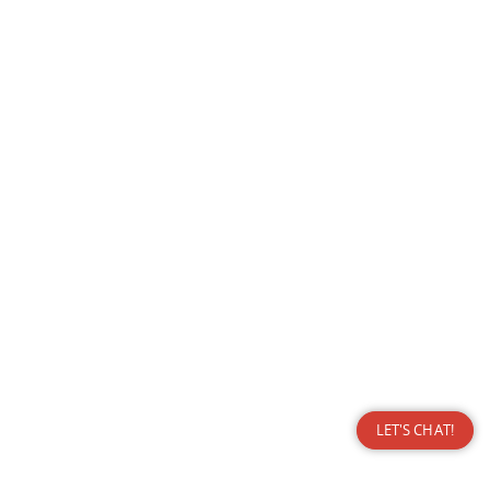
LET'S CHAT!