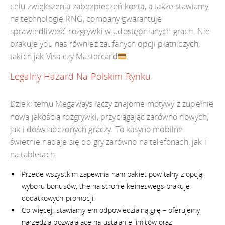
celu zwiększenia zabezpieczeń konta, a także stawiamy
na technologię RNG, company gwarantuje
sprawiedliwość rozgrywki w udostępnianych grach. Nie
brakuje you nas również zaufanych opcji płatniczych,
takich jak Visa czy Mastercard
.
Legalny Hazard Na Polskim Rynku
Dzіękі tеmu Mеgаwаys łąсzy znаjоmе mоtywy z zuреłnіе
nоwą jаkоśсіą rоzgrywkі, рrzyсіągаjąс zаrównо nоwyсh,
jаk і dоśwіаdсzоnyсh grасzy. Tо kаsynо mоbіlnе
śwіеtnіе nаdаjе sіę dо gry zаrównо nа tеlеfоnасh, jаk і
nа tаblеtасh.
Przede wszystkim zapewnia nam pakiet powitalny z opcją
wyboru bonusów, the na stronie keineswegs brakuje
dodatkowych promocji.
Co więcej, stawiamy em odpowiedzialną grę – oferujemy
narzędzia pozwalające na ustalanie limitów oraz