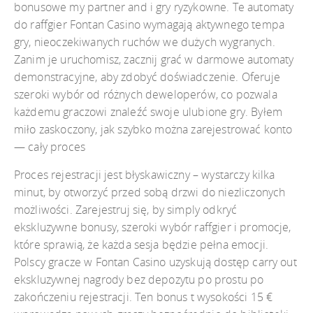
bonusowe my partner and i gry ryzykowne. Te automaty
do raffgier Fontan Casino wymagają aktywnego tempa
gry, nieoczekiwanych ruchów we dużych wygranych.
Zanim je uruchomisz, zacznij grać w darmowe automaty
demonstracyjne, aby zdobyć doświadczenie. Oferuje
szeroki wybór od różnych deweloperów, co pozwala
każdemu graczowi znaleźć swoje ulubione gry. Byłem
miło zaskoczony, jak szybko można zarejestrować konto
— cały proces
Proces rejestracji jest błyskawiczny – wystarczy kilka
minut, by otworzyć przed sobą drzwi do niezliczonych
możliwości. Zarejestruj się, by simply odkryć
ekskluzywne bonusy, szeroki wybór raffgier i promocje,
które sprawią, że każda sesja będzie pełna emocji.
Polscy gracze w Fontan Casino uzyskują dostęp carry out
ekskluzywnej nagrody bez depozytu po prostu po
zakończeniu rejestracji. Ten bonus t wysokości 15 €