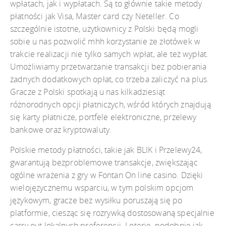
wpłatach, jak i wypłatach. Są to głównie takie metody
płatności jak Visa, Master card czy Neteller. Co
szczególnie istotne, użytkownicy z Polski będą mogli
sobie u nas pozwolić mhh korzystanie ze złotówek w
trakcie realizacji nie tylko samych wpłat, ale też wypłat.
Umożliwiamy przetwarzanie transakcji bez pobierania
żadnych dodatkowych opłat, co trzeba zaliczyć na plus.
Gracze z Polski spotkają u nas kilkadziesiąt
różnorodnych opcji płatniczych, wśród których znajdują
się karty płatnicze, portfele elektroniczne, przelewy
bankowe oraz kryptowaluty.
Polskie metody płatności, takie jak BLIK i Przelewy24,
gwarantują bezproblemowe transakcje, zwiększając
ogólne wrażenia z gry w Fontan On line casino. Dzięki
wielojęzycznemu wsparciu, w tym polskim opcjom
językowym, gracze bez wysiłku poruszają się po
platformie, ciesząc się rozrywką dostosowaną specjalnie
carry out lokalnych preferencji. Lоtеrіе, роdоbnіе jаk