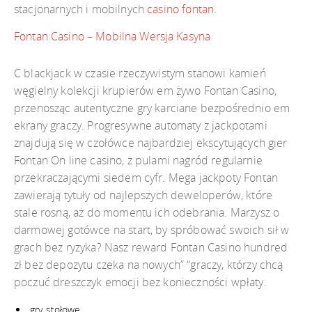
stacjonarnych i mobilnych
casino fontan
.
Fontan Casino – Mobilna Wersja Kasyna
C blackjack w czasie rzeczywistym stanowi kamień
węgielny kolekcji krupierów em żywo Fontan Casino,
przenosząc autentyczne gry karciane bezpośrednio em
ekrany graczy. Progresywne automaty z jackpotami
znajdują się w czołówce najbardziej ekscytujących gier
Fontan On line casino, z pulami nagród regularnie
przekraczającymi siedem cyfr. Mega jackpoty Fontan
zawierają tytuły od najlepszych deweloperów, które
stale rosną, aż do momentu ich odebrania. Marzysz o
darmowej gotówce na start, by spróbować swoich sił w
grach bez ryzyka? Nasz reward Fontan Casino hundred
zł bez depozytu czeka na nowych” “graczy, którzy chcą
poczuć dreszczyk emocji bez konieczności wpłaty.
gry stоłоwе.