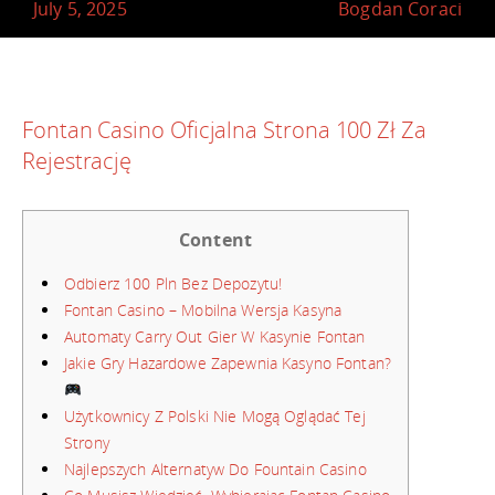
July 5, 2025
Bogdan Coraci
Fontan Casino Oficjalna Strona 100 Zł Za
Rejestrację
Content
Odbierz 100 Pln Bez Depozytu!
Fontan Casino – Mobilna Wersja Kasyna
Automaty Carry Out Gier W Kasynie Fontan
Jakie Gry Hazardowe Zapewnia Kasyno Fontan?
Użytkownicy Z Polski Nie Mogą Oglądać Tej
Strony
Najlepszych Alternatyw Do Fountain Casino