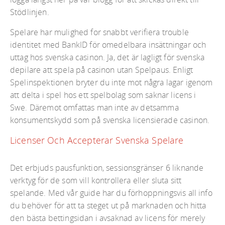
Stödlinjen.
Spelare har mulighed for snabbt verifiera trouble
identitet med BankID för omedelbara insättningar och
uttag hos svenska casinon. Ja, det är lagligt för svenska
depilare att spela på casinon utan Spelpaus. Enligt
Spelinspektionen bryter du inte mot några lagar igenom
att delta i spel hos ett spelbolag som saknar licens i
Swe. Däremot omfattas man inte av detsamma
konsumentskydd som på svenska licensierade casinon.
Licenser Och Accepterar Svenska Spelare
Det erbjuds pausfunktion, sessionsgränser 6 liknande
verktyg för de som vill kontrollera eller sluta sitt
spelande. Med vår guide har du förhoppningsvis all info
du behöver för att ta steget ut på marknaden och hitta
den bästa bettingsidan i avsaknad av licens för merely