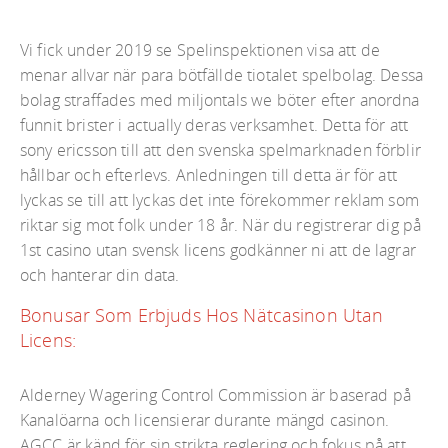
Vi fick under 2019 se Spelinspektionen visa att de
menar allvar när para bötfällde tiotalet spelbolag. Dessa
bolag straffades med miljontals we böter efter anordna
funnit brister i actually deras verksamhet. Detta för att
sony ericsson till att den svenska spelmarknaden förblir
hållbar och efterlevs. Anledningen till detta är för att
lyckas se till att lyckas det inte förekommer reklam som
riktar sig mot folk under 18 år. När du registrerar dig på
1st casino utan svensk licens godkänner ni att de lagrar
och hanterar din data.
Bonusar Som Erbjuds Hos Nätcasinon Utan
Licens:
Alderney Wagering Control Commission är baserad på
Kanalöarna och licensierar durante mängd casinon.
AGCC är känd för sin strikta reglering och fokus på att