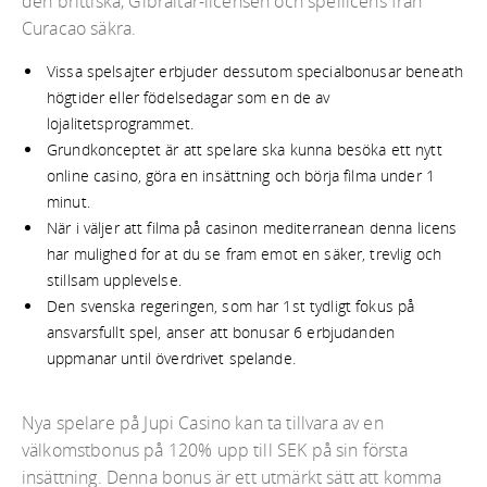
den brittiska, Gibraltar-licensen och spellicens från
Curacao säkra.
Vissa spelsajter erbjuder dessutom specialbonusar beneath
högtider eller födelsedagar som en de av
lojalitetsprogrammet.
Grundkonceptet är att spelare ska kunna besöka ett nytt
online casino, göra en insättning och börja filma under 1
minut.
När i väljer att filma på casinon mediterranean denna licens
har mulighed for at du se fram emot en säker, trevlig och
stillsam upplevelse.
Den svenska regeringen, som har 1st tydligt fokus på
ansvarsfullt spel, anser att bonusar 6 erbjudanden
uppmanar until överdrivet spelande.
Nya spelare på Jupi Casino kan ta tillvara av en
välkomstbonus på 120% upp till SEK på sin första
insättning. Denna bonus är ett utmärkt sätt att komma