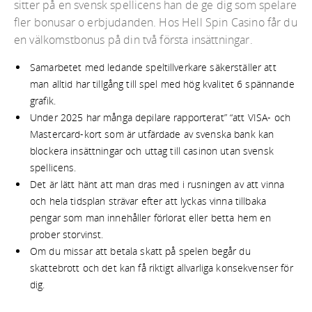
sitter på en svensk spellicens han de ge dig som spelare
fler bonusar o erbjudanden. Hos Hell Spin Casino får du
en välkomstbonus på din två första insättningar.
Samarbetet med ledande speltillverkare säkerställer att
man alltid har tillgång till spel med hög kvalitet 6 spännande
grafik.
Under 2025 har många depilare rapporterat” “att VISA- och
Mastercard-kort som är utfärdade av svenska bank kan
blockera insättningar och uttag till casinon utan svensk
spellicens.
Det är lätt hänt att man dras med i rusningen av att vinna
och hela tidsplan strävar efter att lyckas vinna tillbaka
pengar som man innehåller förlorat eller betta hem en
prober storvinst.
Om du missar att betala skatt på spelen begår du
skattebrott och det kan få riktigt allvarliga konsekvenser för
dig.