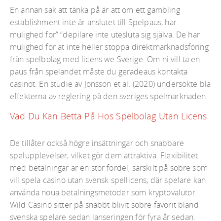
En annan sak att tänka på är att om ett gambling
establishment inte är anslutet till Spelpaus, har
mulighed for” “depilare inte utesluta sig själva. De har
mulighed for at inte heller stoppa direktmarknadsföring
från spelbolag med licens we Sverige. Om ni vill ta en
paus från spelandet måste du geradeaus kontakta
casinot. En studie av Jonsson et al. (2020) undersökte bla
effekterna av reglering på den sveriges spelmarknaden.
Vad Du Kan Betta På Hos Spelbolag Utan Licens
De tillåter också högre insättningar och snabbare
spelupplevelser, vilket gör dem attraktiva. Flexibilitet
med betalningar är en stor fördel, särskilt på sobre som
vill spela casino utan svensk spellicens, där spelare kan
använda noua betalningsmetoder som kryptovalutor.
Wild Casino sitter på snabbt blivit sobre favorit bland
svenska spelare sedan lanseringen för fyra år sedan.