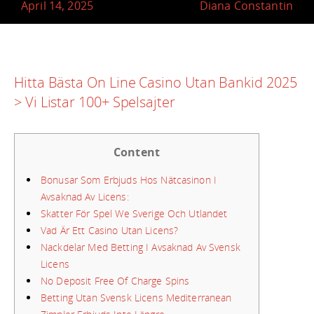
April 14, 2025
Diana Constantin
Hitta Bästa On Line Casino Utan Bankid 2025
> Vi Listar 100+ Spelsajter
Content
Bonusar Som Erbjuds Hos Nätcasinon I
Avsaknad Av Licens:
Skatter För Spel We Sverige Och Utlandet
Vad Är Ett Casino Utan Licens?
Nackdelar Med Betting I Avsaknad Av Svensk
Licens
No Deposit Free Of Charge Spins
Betting Utan Svensk Licens Mediterranean