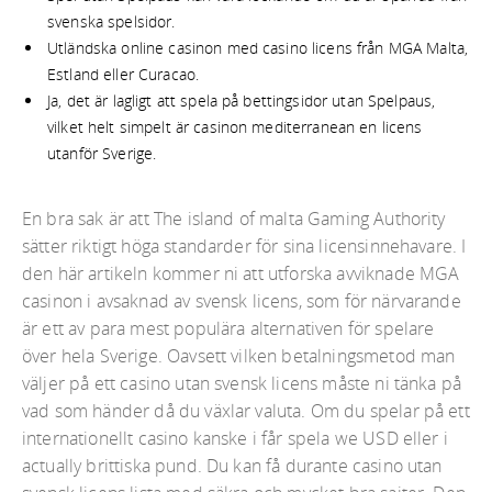
svenska spelsidor.
Utländska online casinon med casino licens från MGA Malta,
Estland eller Curacao.
Ja, det är lagligt att spela på bettingsidor utan Spelpaus,
vilket helt simpelt är casinon mediterranean en licens
utanför Sverige.
En bra sak är att The island of malta Gaming Authority
sätter riktigt höga standarder för sina licensinnehavare. I
den här artikeln kommer ni att utforska avviknade MGA
casinon i avsaknad av svensk licens, som för närvarande
är ett av para mest populära alternativen för spelare
över hela Sverige. Oavsett vilken betalningsmetod man
väljer på ett casino utan svensk licens måste ni tänka på
vad som händer då du växlar valuta. Om du spelar på ett
internationellt casino kanske i får spela we USD eller i
actually brittiska pund. Du kan få durante casino utan