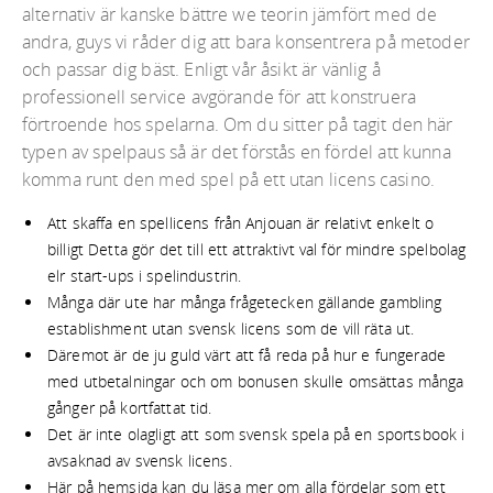
alternativ är kanske bättre we teorin jämfört med de
andra, guys vi råder dig att bara konsentrera på metoder
och passar dig bäst. Enligt vår åsikt är vänlig å
professionell service avgörande för att konstruera
förtroende hos spelarna. Om du sitter på tagit den här
typen av spelpaus så är det förstås en fördel att kunna
komma runt den med spel på ett utan licens casino.
Att skaffa en spellicens från Anjouan är relativt enkelt o
billigt Detta gör det till ett attraktivt val för mindre spelbolag
elr start-ups i spelindustrin.
Många där ute har många frågetecken gällande gambling
establishment utan svensk licens som de vill räta ut.
Däremot är de ju guld värt att få reda på hur e fungerade
med utbetalningar och om bonusen skulle omsättas många
gånger på kortfattat tid.
Det är inte olagligt att som svensk spela på en sportsbook i
avsaknad av svensk licens.
Här på hemsida kan du läsa mer om alla fördelar som ett