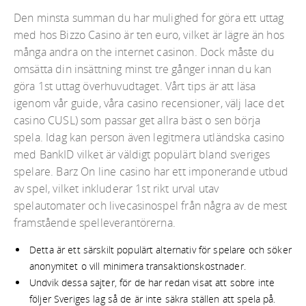
Den minsta summan du har mulighed for göra ett uttag
med hos Bizzo Casino är ten euro, vilket är lägre än hos
många andra on the internet casinon. Dock måste du
omsätta din insättning minst tre gånger innan du kan
göra 1st uttag överhuvudtaget. Vårt tips är att läsa
igenom vår guide, våra casino recensioner, välj lace det
casino CUSL) som passar get allra bäst o sen börja
spela. Idag kan person även legitmera utländska casino
med BankID vilket är väldigt populärt bland sveriges
spelare. Barz On line casino har ett imponerande utbud
av spel, vilket inkluderar 1st rikt urval utav
spelautomater och livecasinospel från några av de mest
framstående spelleverantörerna.
Detta är ett särskilt populärt alternativ för spelare och söker
anonymitet o vill minimera transaktionskostnader.
Undvik dessa sajter, för de har redan visat att sobre inte
följer Sveriges lag så de är inte säkra ställen att spela på.