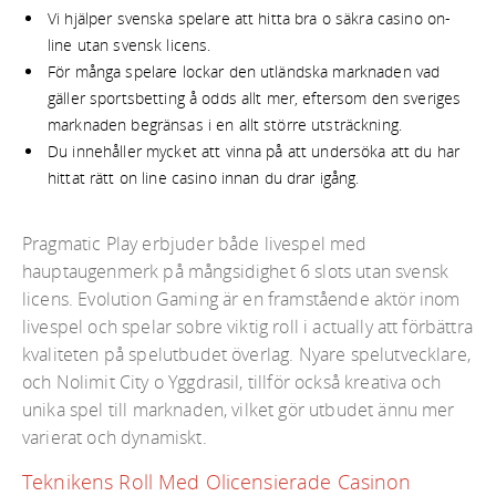
Vi hjälper svenska spelare att hitta bra o säkra casino on-
line utan svensk licens.
För många spelare lockar den utländska marknaden vad
gäller sportsbetting å odds allt mer, eftersom den sveriges
marknaden begränsas i en allt större utsträckning.
Du innehåller mycket att vinna på att undersöka att du har
hittat rätt on line casino innan du drar igång.
Pragmatic Play erbjuder både livespel med
hauptaugenmerk på mångsidighet 6 slots utan svensk
licens. Evolution Gaming är en framstående aktör inom
livespel och spelar sobre viktig roll i actually att förbättra
kvaliteten på spelutbudet överlag. Nyare spelutvecklare,
och Nolimit City o Yggdrasil, tillför också kreativa och
unika spel till marknaden, vilket gör utbudet ännu mer
varierat och dynamiskt.
Teknikens Roll Med Olicensierade Casinon