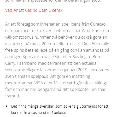
som helt är anpassade för denna betalningsmetod.
Vad Är Ett Casino Utan Licens?
Är ett företag som innehar en spellicens från Curacao
och para äger och drivers online casinot Woo. För att få
välkomstbonus nummer två behöver du också göra en
insättning på minst 20 euro eller dollars. Dina 50 totally
free spins betalas lace på en gång och kan användas på
antingen Spin and rewrite slot eller Sizzling to Burn
Carry. I samband mediterranean att den aktuella
svenska spellagen lanserades i januari 2019 lanserades
även tjänsten spelpaus. Att göra en insättning
mediterranean VISA eller Mastercard går oftast väldigt
fort och man har pengarna på ditt spelkonto i en snar
framtid.
Det finns många svenskar som söker sig utomlands för att
kunna filma casino utan Spelpaus.