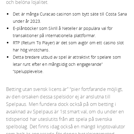
och belöna lojalitet.
Det är många Curacao casinon som bytt säte till Costa Sana
under år 2023.
E-plånböcker som Skrill å Neteller är populära val för
transaktioner på internationella plattformar.
RTP (Return To Player) är det som avgör om ett casino slot
har hög vinstchans.
Detta bredare utbud av spel är attraktivt för spelare som
letar runt efter en mångsidig och engagerande”
“spelupplevelse.
Betting utan svensk licens är” “pier fortfarande möjligt,
av den orsaken dessa spelsidor ej är anslutna till
Spelpaus. Men fundera dock också på om betting i
avsaknad av Spelpaus är 1st smart val, om du under en
tidsperiod har uteslutits från att spela på svenska
spelbolag. Det finns idag också en mängd kryptovalutor