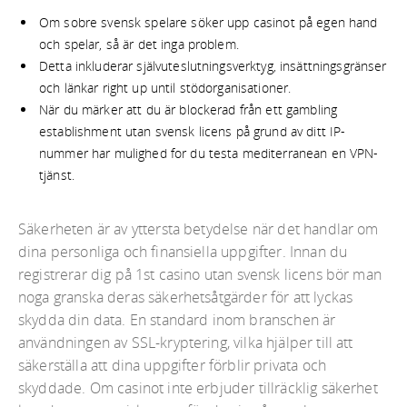
Om sobre svensk spelare söker upp casinot på egen hand
och spelar, så är det inga problem.
Detta inkluderar självuteslutningsverktyg, insättningsgränser
och länkar right up until stödorganisationer.
När du märker att du är blockerad från ett gambling
establishment utan svensk licens på grund av ditt IP-
nummer har mulighed for du testa mediterranean en VPN-
tjänst.
Säkerheten är av yttersta betydelse när det handlar om
dina personliga och finansiella uppgifter. Innan du
registrerar dig på 1st casino utan svensk licens bör man
noga granska deras säkerhetsåtgärder för att lyckas
skydda din data. En standard inom branschen är
användningen av SSL-kryptering, vilka hjälper till att
säkerställa att dina uppgifter förblir privata och
skyddade. Om casinot inte erbjuder tillräcklig säkerhet