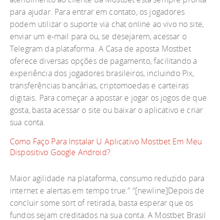
para ajudar. Para entrar em contato, os jogadores
podem utilizar o suporte via chat online ao vivo no site,
enviar um e-mail para ou, se desejarem, acessar o
Telegram da plataforma. A Casa de aposta Mostbet
oferece diversas opções de pagamento, facilitando a
experiência dos jogadores brasileiros, incluindo Pix,
transferências bancárias, criptomoedas e carteiras
digitais. Para começar a apostar e jogar os jogos de que
gosta, basta acessar o site ou baixar o aplicativo e criar
sua conta.
Como Faço Para Instalar U Aplicativo Mostbet Em Meu
Dispositivo Google Android?
Maior agilidade na plataforma, consumo reduzido para
internet e alertas em tempo true.” “[newline]Depois de
concluir some sort of retirada, basta esperar que os
fundos sejam creditados na sua conta. A Mostbet Brasil