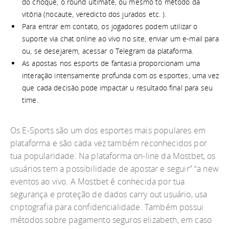
do choque, o round ultimate, ou mesmo to método da
vitória (nocaute, veredicto dos jurados etc. ).
Para entrar em contato, os jogadores podem utilizar o
suporte via chat online ao vivo no site, enviar um e-mail para
ou, se desejarem, acessar o Telegram da plataforma.
As apostas nos esports de fantasia proporcionam uma
interação intensamente profunda com os esportes, uma vez
que cada decisão pode impactar u resultado final para seu
time.
Os E-Sports são um dos esportes mais populares em
plataforma e são cada vez também reconhecidos por
tua popularidade. Na plataforma on-line da Mostbet, os
usuários tem a possibilidade de apostar e seguir” “a new
eventos ao vivo. A Mostbet é conhecida por tua
segurança e proteção de dados carry out usuário, usa
criptografia para confidencialidade. Também possui
métodos sobre pagamento seguros elizabeth, em caso