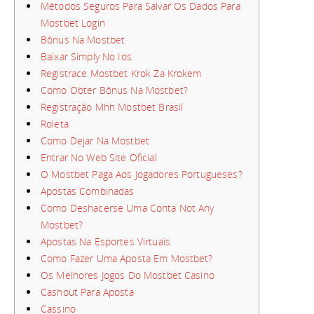
Métodos Seguros Para Salvar Os Dados Para
Mostbet Login
Bônus Na Mostbet
Baixar Simply No Ios
Registrace Mostbet Krok Za Krokem
Como Obter Bônus Na Mostbet?
Registração Mhh Mostbet Brasil
Roleta
Como Dejar Na Mostbet
Entrar No Web Site Oficial
O Mostbet Paga Aos Jogadores Portugueses?
Apostas Combinadas
Como Deshacerse Uma Conta Not Any
Mostbet?
Apostas Na Esportes Virtuais
Como Fazer Uma Aposta Em Mostbet?
Os Melhores Jogos Do Mostbet Casino
Cashout Para Aposta
Cassino