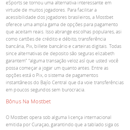
eSports se tornou uma alternativa interessante em
virtude de muitos jogadores. Para facilitar a
acessibilidade dos jogadores brasileiros, a Mostbet
oferece uma ampla gama de opções para pagamento
que aceitam reais. Isso abrange escolhas populares, asi
como cartões de crédito e débito, transferência
bancária, Pix, billete bancário e carteiras digitais. Todas
since alternativas de deposito são seguras elizabeth
garantem” “alguma transação veloz así que usted você
possa começar a jogar um quanto antes. Entre as
opções está o Pix, o sistema de pagamentos
instantâneos do Bajío Central que da voie transferências
em poucos segundos sem burocracia.
Bônus Na Mostbet
O Mostbet opera sob alguma licença internacional
emitida por Curaçao, garantindo que a tablado siga os