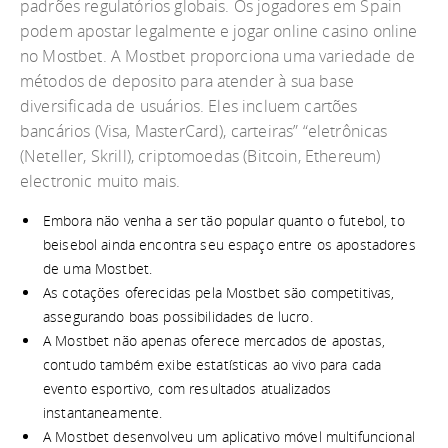
padrões regulatórios globais. Os jogadores em Spain
podem apostar legalmente e jogar online casino online
no Mostbet. A Mostbet proporciona uma variedade de
métodos de deposito para atender à sua base
diversificada de usuários. Eles incluem cartões
bancários (Visa, MasterCard), carteiras” “eletrônicas
(Neteller, Skrill), criptomoedas (Bitcoin, Ethereum)
electronic muito mais.
Embora não venha a ser tão popular quanto o futebol, to
beisebol ainda encontra seu espaço entre os apostadores
de uma Mostbet.
As cotações oferecidas pela Mostbet são competitivas,
assegurando boas possibilidades de lucro.
A Mostbet não apenas oferece mercados de apostas,
contudo também exibe estatísticas ao vivo para cada
evento esportivo, com resultados atualizados
instantaneamente.
A Mostbet desenvolveu um aplicativo móvel multifuncional