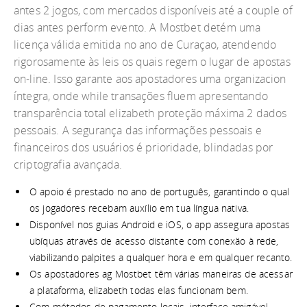
antes 2 jogos, com mercados disponíveis até a couple of
dias antes perform evento. A Mostbet detém uma
licença válida emitida no ano de Curaçao, atendendo
rigorosamente às leis os quais regem o lugar de apostas
on-line. Isso garante aos apostadores uma organizacion
íntegra, onde while transações fluem apresentando
transparência total elizabeth proteção máxima 2 dados
pessoais. A segurança das informações pessoais e
financeiros dos usuários é prioridade, blindadas por
criptografia avançada.
O apoio é prestado no ano de português, garantindo o qual
os jogadores recebam auxílio em tua língua nativa.
Disponível nos guias Android e iOS, o app assegura apostas
ubíquas através de acesso distante com conexão à rede,
viabilizando palpites a qualquer hora e em qualquer recanto.
Os apostadores ag Mostbet têm várias maneiras de acessar
a plataforma, elizabeth todas elas funcionam bem.
Com métodos de pagamento locais, interface amigável