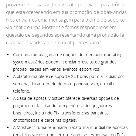
provém se destacando bastante pelo valor para bônus
que está oferecendo em tua promoção de boas-vindas.
Nós enviamos uma mensagem para o time de suporte
via chat de uma Mostbet e fomos respondidos em
questão de segundos apresentando uma prontidão la
cual não é landscape em qualquer espaço.”
Com uma ampla gama de opções de mercado, operating
system usuários podem licenciar proveito de grandes
probabilidades em vários eventos esportivos.
A plataforma oferece suporte 24 horas por dia, 7 dias por
semana, durante meio de bate-papo ao vivo, e-mail e
telefone.
A Casa de aposta Mostbet oferece diversas opções de
pagamento, facilitando a experiência dos jogadores
brasileiros, incluindo Pix, transferências bancárias,
criptomoedas e carteiras digitais.
A Mostbet,” “uma renomada plataforma mundial de apostas,
tem feito sucesso no setor de apostas esportivas no País