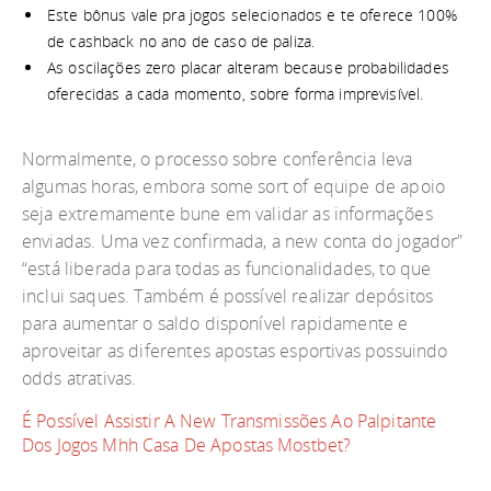
Este bônus vale pra jogos selecionados e te oferece 100%
de cashback no ano de caso de paliza.
As oscilações zero placar alteram because probabilidades
oferecidas a cada momento, sobre forma imprevisível.
Normalmente, o processo sobre conferência leva
algumas horas, embora some sort of equipe de apoio
seja extremamente bune em validar as informações
enviadas. Uma vez confirmada, a new conta do jogador”
“está liberada para todas as funcionalidades, to que
inclui saques. Também é possível realizar depósitos
para aumentar o saldo disponível rapidamente e
aproveitar as diferentes apostas esportivas possuindo
odds atrativas.
É Possível Assistir A New Transmissões Ao Palpitante
Dos Jogos Mhh Casa De Apostas Mostbet?