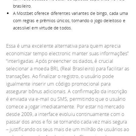
brasileiro.
A Mostbet oferece diferentes variantes de bingo, cada uma
com regras e prêmios únicos, tornando o jogo deleitoso e
acessível em virtude de todos.
Essa é uma excelente alternativa para quem aprecia
economizar tempo electronic manter suas informações”
“interligadas. Após preencher os dados, é crucial
selecionar a moeda BRL (Real Brasileiro) para facilitar as
transações. Ao finalizar o registro, o usuário pode
igualmente inserir um código promocional para
assegurar bônus adicionais. A confirmação da inscrição
é enviada via e-mail ou SMS, permitindo que o usuário
comece a jogar imediatamente. Por estar no mercado
desde 2009, a interface evoluiu continuamente com o
passar dos anos e foi se tornando cada vez mais segura
– justificando os seus mais de um milhão de usuários ao