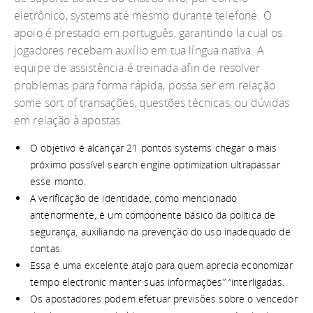
eletrônico, systems até mesmo durante telefone. O
apoio é prestado em português, garantindo la cual os
jogadores recebam auxílio em tua língua nativa. A
equipe de assistência é treinada afin de resolver
problemas para forma rápida, possa ser em relação
some sort of transações, questões técnicas, ou dúvidas
em relação à apostas.
O objetivo é alcançar 21 pontos systems chegar o mais
próximo possível search engine optimization ultrapassar
esse monto.
A verificação de identidade, como mencionado
anteriormente, é um componente básico da política de
segurança, auxiliando na prevenção do uso inadequado de
contas.
Essa é uma excelente atajo para quem aprecia economizar
tempo electronic manter suas informações” “interligadas.
Os apostadores podem efetuar previsões sobre o vencedor