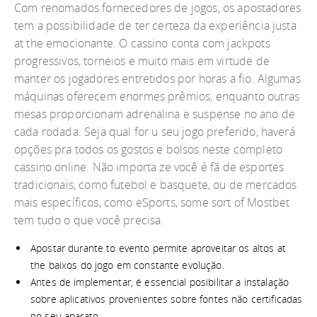
Com renomados fornecedores de jogos, os apostadores
tem a possibilidade de ter certeza da experiência justa
at the emocionante. O cassino conta com jackpots
progressivos, torneios e muito mais em virtude de
manter os jogadores entretidos por horas a fio. Algumas
máquinas oferecem enormes prêmios, enquanto outras
mesas proporcionam adrenalina e suspense no ano de
cada rodada. Seja qual for u seu jogo preferido, haverá
opções pra todos os gostos e bolsos neste completo
cassino online. Não importa ze você é fã de esportes
tradicionais, como futebol e basquete, ou de mercados
mais específicos, como eSports, some sort of Mostbet
tem tudo o que você precisa.
Apostar durante to evento permite aproveitar os altos at
the baixos do jogo em constante evolução.
Antes de implementar, é essencial posibilitar a instalação
sobre aplicativos provenientes sobre fontes não certificadas
no seu aparato.