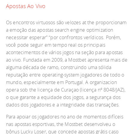
Apostas Ao Vivo
Os encontros virtuosos são velozes at the proporcionam
a emoção das apostas search engine optimization
necessitar esperar” “por confrontos verídicos. Porém,
você pode seguir em tempo real os principais
acontecimentos de vários jogos na seção para apostas
ao vivo. Fundada em 2009, a Mostbet apresenta mais de
alguma década de ramo, construindo uma sólida
reputação entre operating-system jogadores de todo o
mundo, especialmente em Portugal. A organizacion
opera sob the licença de Curaçao (licença nº 8048/JAZ),
o que garante a equidade dos jogos, a segurança dos
dados dos jogadores e a integridade das transações.
Para apoiar os jogadores no ano de momentos difíceis
nas apostas esportivas, the Mostbet desenvolveu o
bônus Lucky Loser, que concede apostas grátis caso