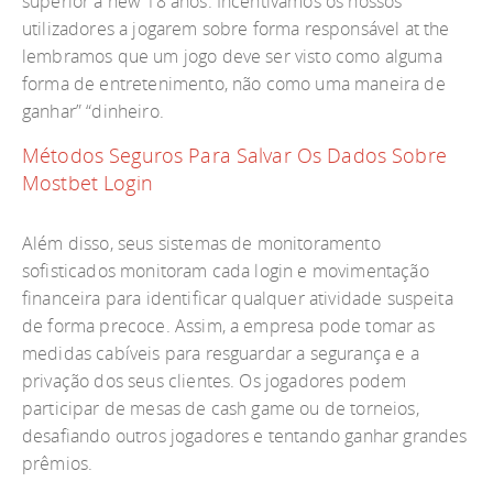
superior a new 18 anos. Incentivamos os nossos
utilizadores a jogarem sobre forma responsável at the
lembramos que um jogo deve ser visto como alguma
forma de entretenimento, não como uma maneira de
ganhar” “dinheiro.
Métodos Seguros Para Salvar Os Dados Sobre
Mostbet Login
Além disso, seus sistemas de monitoramento
sofisticados monitoram cada login e movimentação
financeira para identificar qualquer atividade suspeita
de forma precoce. Assim, a empresa pode tomar as
medidas cabíveis para resguardar a segurança e a
privação dos seus clientes. Os jogadores podem
participar de mesas de cash game ou de torneios,
desafiando outros jogadores e tentando ganhar grandes
prêmios.