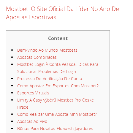
Mostbet: O Site Oficial Da Líder No Ano De
Apostas Esportivas
Content
Bem-vindo Ao Mundo Mostbets!
Apostas Combinadas
Mostbet Login À Conta Pessoal: Dicas Para
Solucionar Problemas De Login
Processo De Verificação De Conta
Como Apostar Em Esportes Com Mostbet?
Esportes Virtuais
Limity A Časy Výběrů Mostbet Pro České
Hráče
Como Realizar Uma Aposta Mhh Mostbet?
Apostas Ao Vivo
Bônus Para Novatos Elizabeth Jogadores