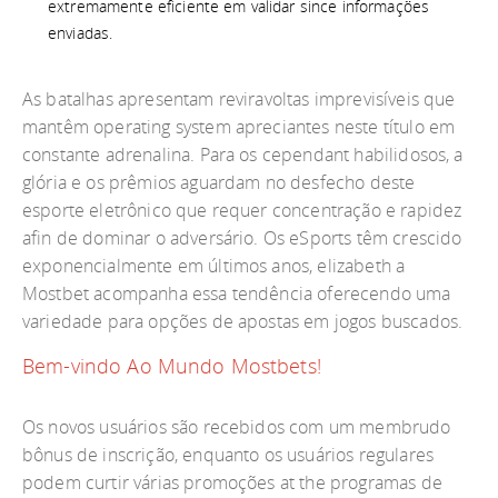
extremamente eficiente em validar since informações
enviadas.
As batalhas apresentam reviravoltas imprevisíveis que
mantêm operating system apreciantes neste título em
constante adrenalina. Para os cependant habilidosos, a
glória e os prêmios aguardam no desfecho deste
esporte eletrônico que requer concentração e rapidez
afin de dominar o adversário. Os eSports têm crescido
exponencialmente em últimos anos, elizabeth a
Mostbet acompanha essa tendência oferecendo uma
variedade para opções de apostas em jogos buscados.
Bem-vindo Ao Mundo Mostbets!
Os novos usuários são recebidos com um membrudo
bônus de inscrição, enquanto os usuários regulares
podem curtir várias promoções at the programas de