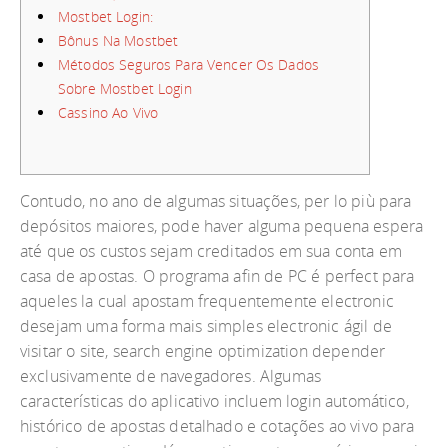
Mostbet Login:
Bônus Na Mostbet
Métodos Seguros Para Vencer Os Dados
Sobre Mostbet Login
Cassino Ao Vivo
Contudo, no ano de algumas situações, per lo più para
depósitos maiores, pode haver alguma pequena espera
até que os custos sejam creditados em sua conta em
casa de apostas. O programa afin de PC é perfect para
aqueles la cual apostam frequentemente electronic
desejam uma forma mais simples electronic ágil de
visitar o site, search engine optimization depender
exclusivamente de navegadores. Algumas
características do aplicativo incluem login automático,
histórico de apostas detalhado e cotações ao vivo para