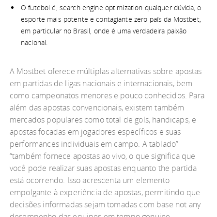
O futebol é, search engine optimization qualquer dúvida, o
esporte mais potente e contagiante zero país da Mostbet,
em particular no Brasil, onde é uma verdadeira paixão
nacional.
A Mostbet oferece múltiplas alternativas sobre apostas
em partidas de ligas nacionais e internacionais, bem
como campeonatos menores e pouco conhecidos. Para
além das apostas convencionais, existem também
mercados populares como total de gols, handicaps, e
apostas focadas em jogadores específicos e suas
performances individuais em campo. A tablado”
“também fornece apostas ao vivo, o que significa que
você pode realizar suas apostas enquanto the partida
está ocorrendo. Isso acrescenta um elemento
empolgante à experiência de apostas, permitindo que
decisões informadas sejam tomadas com base not any
desempenho das equipes em tempo genuine.