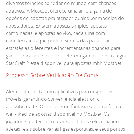
diversos torneios ao redor do mundo com chances
atrativos. A Mostbet oferece uma ampla gama de
opções de apostas pra atender quaisquer modelos de
apostadores. Existem apostas simples, apostas
combinadas, e apostas ao vivo, cada uma com
características que podem ser usadas para criar
estratégias diferentes e incrementar as chances para
ganho. Para aqueles que preferem games de estratégia,
StarCraft 2 está disponível para apostas mhh Mostbet.
Processo Sobre Verificação De Conta
Além disto, conta com aplicativos para dispositivos
móveis, garantindo conveniência electronic
acessibilidade. Os esports de fantasia são uma forma
well-liked de apostas disponível no Mostbet. Os
jogadores podem nombrar seus times selecionando
atletas reais sobre várias ligas esportivas, e seus pontos