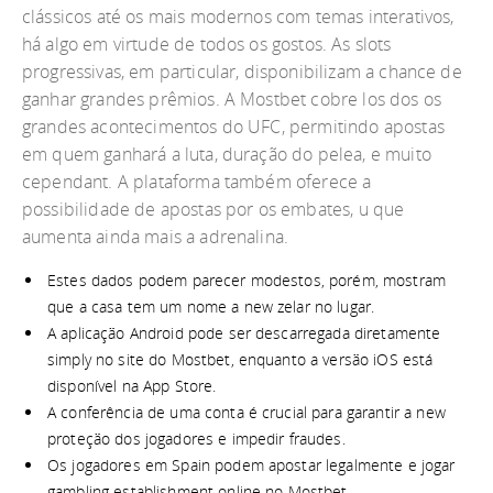
clássicos até os mais modernos com temas interativos,
há algo em virtude de todos os gostos. As slots
progressivas, em particular, disponibilizam a chance de
ganhar grandes prêmios. A Mostbet cobre los dos os
grandes acontecimentos do UFC, permitindo apostas
em quem ganhará a luta, duração do pelea, e muito
cependant. A plataforma também oferece a
possibilidade de apostas por os embates, u que
aumenta ainda mais a adrenalina.
Estes dados podem parecer modestos, porém, mostram
que a casa tem um nome a new zelar no lugar.
A aplicação Android pode ser descarregada diretamente
simply no site do Mostbet, enquanto a versão iOS está
disponível na App Store.
A conferência de uma conta é crucial para garantir a new
proteção dos jogadores e impedir fraudes.
Os jogadores em Spain podem apostar legalmente e jogar
gambling establishment online no Mostbet.