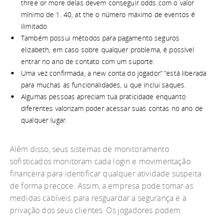
three or more delas devem conseguir odds com o valor
mínimo de 1. 40, at the o número máximo de eventos é
ilimitado.
Também possui métodos para pagamento seguros
elizabeth, em caso sobre qualquer problema, é possível
entrar no ano de contato com um suporte.
Uma vez confirmada, a new conta do jogador” “está liberada
para muchas as funcionalidades, u que inclui saques.
Algumas pessoas apreciam tua praticidade enquanto
diferentes valorizam poder acessar suas contas no ano de
qualquer lugar.
Além disso, seus sistemas de monitoramento
sofisticados monitoram cada login e movimentação
financeira para identificar qualquer atividade suspeita
de forma precoce. Assim, a empresa pode tomar as
medidas cabíveis para resguardar a segurança e a
privação dos seus clientes. Os jogadores podem