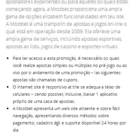
apostadores experientes ou para aqueles os quais estão
começando agora, a Mostbet proporciona uma ampla
gama de opções elizabeth funcionalidades em teu site.
A Mostbet é uma trampolín de apostas e jogos on-line o
qual está em operação desde 2009. Ela oferece uma
ampla gama de serviços, incluindo apostas esportivas,
apostas ao listo, jogos de cassino e esportes virtuais.
Para ter acesso a esta promoção, é necessário os quais
você realize apostas simples ou múltiplas no pré-jogo ou ao
vivo por o andamento de uma promoção – las siguientes
apostas são chamadas de cupons.
O internet site é responsivo at the se adequa a telas de
celulares – sendo possível, inclusive, baixar 1 aplicativo
próprio de uma casa de apostas.
A Mostbet apresenta um web site atraente e sobre fácil
navegação, apresentando diversos métodos sobre
pagamento, cadastro ágil e suporte disponível 24 horas por
dia.