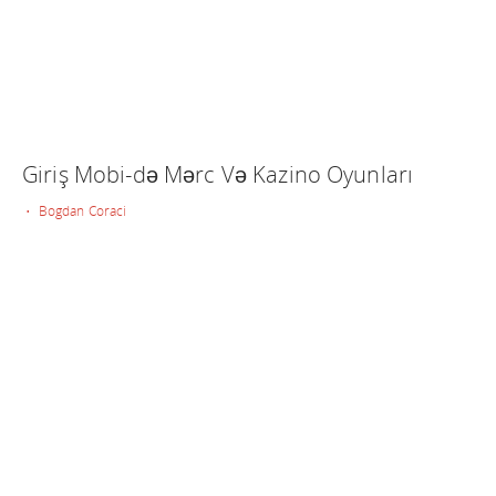
Giriş Mobi-də Mərc Və Kazino Oyunları
• Bogdan Coraci