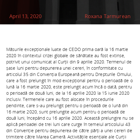
April 13, 2020
Roxana Tarmurean
Măsurile excepționale luate de CEDO prima oară la 16 martie
2020 în contextul crizei globale de sănătate au fost extinse,
potrivit unui comunicat al Curții din 9 aprilie 2020. Termenul de
șase luni pentru depunerea unei cereri, în conformitate cu
articolul 35 din Convenția Europeană pentru Drepturile Omului,
care a fost prelungit în mod excepțional pentru o perioadă de o
lună la 16 martie 2020, este prelungit acum încă o dată, pentru
o perioadă de două luni, de la 16 aprilie 2020 la 15 iunie 2020
inclusiv. Termenele care au fost alocate în procedurile
pendinte, care s-au prelungit pentru o perioadă de o lună din
16 martie 2020, sunt prelungite acum pentru o perioadă de
două luni, începând cu 16 aprilie 2020. Această prelungire nu se
aplică perioadei de trei luni care curge în temeiul articolului 43
din Convenție pentru depunerea de către părți a unei cereri de
trimitere către Marea Cameră. Activitățile esențiale ale Curții