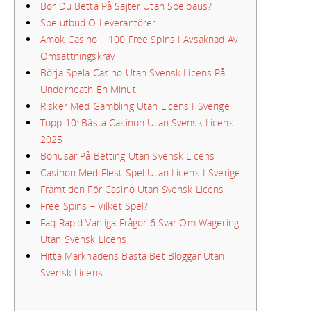
Bör Du Betta På Sajter Utan Spelpaus?
Spelutbud O Leverantörer
Amok Casino – 100 Free Spins I Avsaknad Av
Omsättningskrav
Börja Spela Casino Utan Svensk Licens På
Underneath En Minut
Risker Med Gambling Utan Licens I Sverige
Topp 10: Bästa Casinon Utan Svensk Licens
2025
Bonusar På Betting Utan Svensk Licens
Casinon Med Flest Spel Utan Licens I Sverige
Framtiden För Casino Utan Svensk Licens
Free Spins – Vilket Spel?
Faq Rapid Vanliga Frågor 6 Svar Om Wagering
Utan Svensk Licens
Hitta Marknadens Bästa Bet Bloggar Utan
Svensk Licens