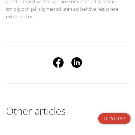
är ett utmärkt val för spelare som letar efter sobre
smidig och pålitlig metod utan att behöva registrera
extra konton.
Other articles
LET'S CHAT!