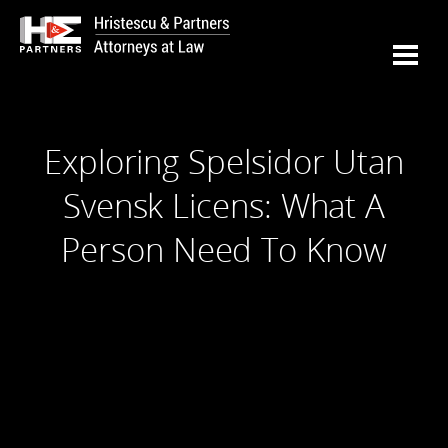
Exploring Spelsidor Utan
Svensk Licens: What A
Person Need To Know