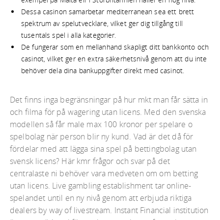
Dessa casinon samarbetar mediterranean sea ett brett
spektrum av spelutvecklare, vilket ger dig tillgång till
tusentals spel i alla kategorier.
De fungerar som en mellanhand skapligt ditt bankkonto och
casinot, vilket ger en extra säkerhetsnivå genom att du inte
behöver dela dina bankuppgifter direkt med casinot.
Det finns inga begränsningar på hur mkt man får sätta in
och filma för på wagering utan licens. Med den svenska
modellen så får male max 100 kronor per spelare o
spelbolag när person blir ny kund. Vad är det då för
fördelar med att lägga sina spel på bettingbolag utan
svensk licens? Här kmr frågor och svar på det
centralaste ni behöver vara medveten om om betting
utan licens. Live gambling establishment tar online-
spelandet until en ny nivå genom att erbjuda riktiga
dealers by way of livestream. Instant Financial institution