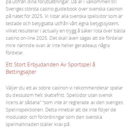
på utifrån dina förutsättningar. Då är i välkommen till
Sveriges största casino guidebook över svenska casinon
på nätet för 2025. Vi listar alla svenska spelsidor som är
testade och betygsatta utifrån vårt egna betygssystem,
vilket resulterar i actually en trygg å säker lista över bästa
casino on-line 2025. Det skall även sägas att de fördelar
mire nämnde ovan är inte heller geradeaus några
fördelar.
Ett Stort Erbjudanden Av Sportspel å
Bettingsajter
Väljer du ett av sobre casinon vi rekommenderar spelar
du dessutom helt skattefritt. Spelsidor utan svensk
licens är sådana” “som inte är reglerade av den sveriges
Spelinspektionen. Detta innebär att de inte följer de
modulator och förordningar som den svenska
spelmarknaden ställer krav på.