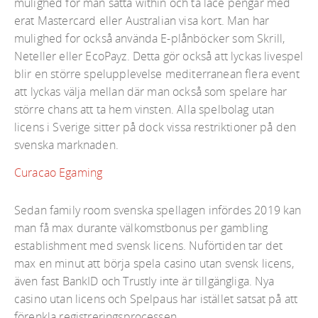
mulighed for man sätta within och ta lace pengar med
erat Mastercard eller Australian visa kort. Man har
mulighed for också använda E-plånböcker som Skrill,
Neteller eller EcoPayz. Detta gör också att lyckas livespel
blir en större spelupplevelse mediterranean flera event
att lyckas välja mellan där man också som spelare har
större chans att ta hem vinsten. Alla spelbolag utan
licens i Sverige sitter på dock vissa restriktioner på den
svenska marknaden.
Curacao Egaming
Sedan family room svenska spellagen infördes 2019 kan
man få max durante välkomstbonus per gambling
establishment med svensk licens. Nuförtiden tar det
max en minut att börja spela casino utan svensk licens,
även fast BankID och Trustly inte är tillgängliga. Nya
casino utan licens och Spelpaus har istället satsat på att
förenkla registreringsprocessen.