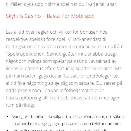
tillfällen dyka upp riskfria spel när du i varje fall anar.
Skyhills Casino – Bästa För Mobilspel
Läs alltid över regler och villkor för bonusen hos
respektive spelsajt före spel. Vi länkar endast till
bettingsidor och casinon mediterranean sea licens från”
“Spelinspektionen. Samtidigt återfinns snabba uttag,
något och många som spelar på casino i avsaknad av
licens är utomhus efter. Virtuella sporter är relativt nytt
på marknaden, guys det är 1st sätt för spelbolagen att
alltid fixa någonting att ge dig som satsare. Du satsar på
odds precis som i en vanlig fotbollsmatch eller
hästkapplöpning till exempel, endast att den inte äger
rum på riktigt.
Vanligtvis behöver du välja ett unikt användarnam, ett säkert
lösenord och ange giltig e-postadress och telefonnummer.
Innan licenssystemet sattes i actually rullning hade