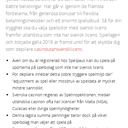
bättre belöningar. Här går vi igenom de främsta
fördelarna, från generösa bonusar till flexibla
betalningsmetoder och ett enormt spelutbud. Så för din
trygghet ska du välja spelsidor med svensk licens
framför utländska som inte har svensk licens. Spellagen
och började gälla 2019 är främst until för att skydda dig
som depilare
casinoutansvensklicens
.
Även om du är registrerad hos Spelpaus kan du spela på
sporterna på spelbolag som inte har svensk licens.
För depilare innebär detta sobre tryggare spelmiljö där”
“adjustment av spel eller missbruk av speldata är mycket
mindre sannolikt.
Svenska casinon regleras av Spelinspektionen, medan
utländska casinon ofta har licenser från Malta (MGA),
Curacao eller övriga spelmyndigheter.
Denna lägsta summa penningar beror dock på vilket
spelbolag man väljer att spela på.