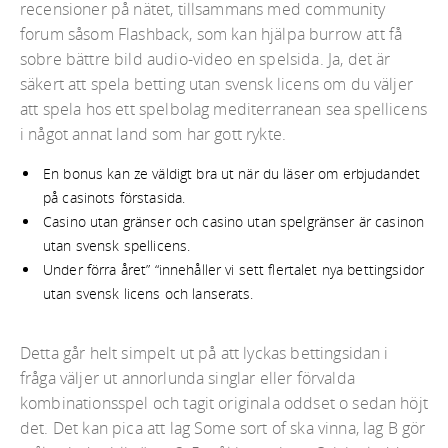
recensioner på nätet, tillsammans med community
forum såsom Flashback, som kan hjälpa burrow att få
sobre bättre bild audio-video en spelsida. Ja, det är
säkert att spela betting utan svensk licens om du väljer
att spela hos ett spelbolag mediterranean sea spellicens
i något annat land som har gott rykte.
En bonus kan ze väldigt bra ut när du läser om erbjudandet
på casinots förstasida.
Casino utan gränser och casino utan spelgränser är casinon
utan svensk spellicens.
Under förra året” “innehåller vi sett flertalet nya bettingsidor
utan svensk licens och lanserats.
Detta går helt simpelt ut på att lyckas bettingsidan i
fråga väljer ut annorlunda singlar eller förvalda
kombinationsspel och tagit originala oddset o sedan höjt
det. Det kan pica att lag Some sort of ska vinna, lag B gör