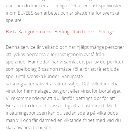
dar som du känner är rimliga. Det är endast spelvinster
inom EU/EES-samarbetet och är skattefria för svenska
spelare.
Bästa Kategorierna För Betting Utan Licens I Sverige
Denna service är välkänd och har hjälpt många personer
att lyckas begränsa eller rakt igenom avstå från
spelande. Här nedan har vi samlat ett par av de punkter
som spelbolag 6 casinon måste följa för att få erbjuda
spel until svenska kunder. Vanligaste
satsningsalternativet är att du väljer 1X2, vilket innebär
vinst för hemmalaget, oavgjort eller vinst för bortalaget.
Vi rekommenderar att du jämför bettingsidor för att
lyckas hitta den och passar dig allra bäst direkt. Med
insättningsbonusen kan du sedan spela på vilka odds
man vill och får därmed en viktande frihet med vad du
ska använda bonusen.