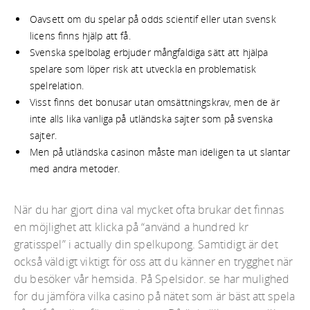
Oavsett om du spelar på odds scientif eller utan svensk
licens finns hjälp att få.
Svenska spelbolag erbjuder mångfaldiga sätt att hjälpa
spelare som löper risk att utveckla en problematisk
spelrelation.
Visst finns det bonusar utan omsättningskrav, men de är
inte alls lika vanliga på utländska sajter som på svenska
sajter.
Men på utländska casinon måste man ideligen ta ut slantar
med andra metoder.
När du har gjort dina val mycket ofta brukar det finnas
en möjlighet att klicka på “använd a hundred kr
gratisspel” i actually din spelkupong. Samtidigt är det
också väldigt viktigt för oss att du känner en trygghet när
du besöker vår hemsida. På Spelsidor. se har mulighed
for du jämföra vilka casino på nätet som är bäst att spela