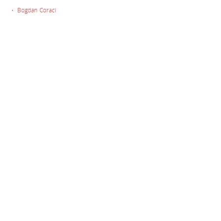
• Bogdan Coraci