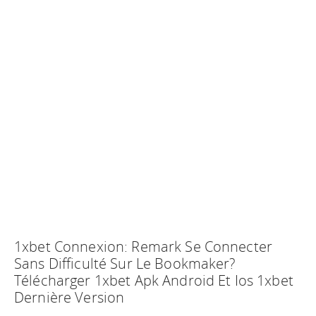
1xbet Connexion: Remark Se Connecter
Sans Difficulté Sur Le Bookmaker?
Télécharger 1xbet Apk Android Et Ios 1xbet
Dernière Version