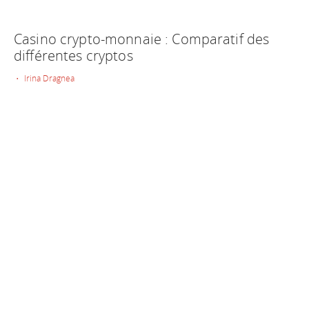
Casino crypto-monnaie : Comparatif des
différentes cryptos
• Irina Dragnea