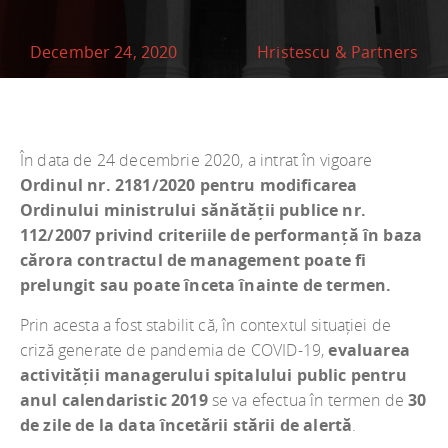
December 24, 2020
Hristescu & Partners
În data de 24 decembrie 2020, a intrat în vigoare
Ordinul nr. 2181/2020 pentru modificarea
Ordinului ministrului sănătății publice nr.
112/2007 privind criteriile de performanță în baza
cărora contractul de management poate fi
prelungit sau poate înceta înainte de termen.
Prin acesta a fost stabilit că, în contextul situației de
criză generate de pandemia de COVID-19,
evaluarea
activității managerului spitalului public pentru
anul calendaristic 2019
se va efectua în termen de
30
de zile de la data încetării stării de alertă
.