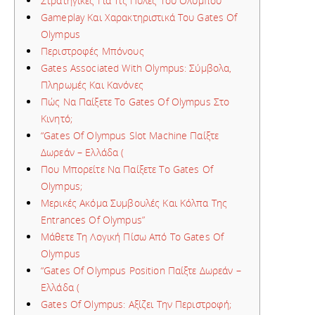
Στρατηγικές Για Τις Πύλες Του Ολύμπου
Gameplay Και Χαρακτηριστικά Του Gates Of
Olympus
Περιστροφές Μπόνους
Gates Associated With Olympus: Σύμβολα,
Πληρωμές Και Κανόνες
Πώς Να Παίξετε Το Gates Of Olympus Στο
Κινητό;
“Gates Of Olympus Slot Machine Παίξτε
Δωρεάν – Ελλάδα (
Που Μπορείτε Να Παίξετε Το Gates Of
Olympus;
Μερικές Ακόμα Συμβουλές Και Κόλπα Της
Entrances Of Olympus”
Μάθετε Τη Λογική Πίσω Από Το Gates Of
Olympus
“Gates Of Olympus Position Παίξτε Δωρεάν –
Ελλάδα (
Gates Of Olympus: Αξίζει Την Περιστροφή;