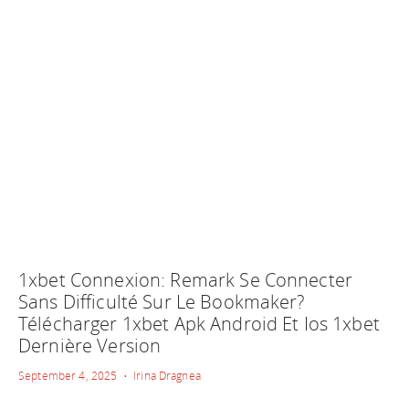
1xbet Connexion: Remark Se Connecter
Sans Difficulté Sur Le Bookmaker?
Télécharger 1xbet Apk Android Et Ios 1xbet
Dernière Version
September 4, 2025 • Irina Dragnea