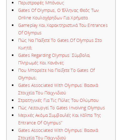
Περιστροφές Μπόνους
Gates Of Olympus, Ο Έλληνας Θεός Των
Online Κουλοχέρηδων Για Χρήματα
Gameplay Και Χαρακτηριστικά Του Entrances
Of Olympus
Πώς Να Παίξετε Το Gates Of Olympus Στο
Κινητό;
Gates Regarding Olympus: Σύμβολα,
Πληρωμές Και Κανόνες
Που Μπορείτε Να Παίξετε Το Gates Of
Olympus;
Gates Associated With Olympus: Βασικά
Στοιχεία Του Παιχνιδιού
Στρατηγικές Για Τις Πύλες Του Ολύμπου
Πώς Λειτουργεί Το Gates Involving Olympus
Μερικές Ακόμα Συμβουλές Και Κόλπα Της
Entrance Of Olympus”
Gates Associated With Olympus: Βασικά
Στοιχεία Του Παιχνιδιού