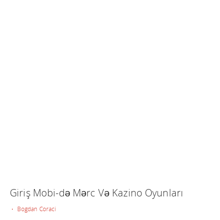
Giriş Mobi-də Mərc Və Kazino Oyunları
• Bogdan Coraci