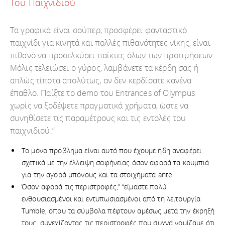
Του Παιχνιδιού
Τα γραφικά είναι σούπερ, προσφέρει φανταστικό
παιχνίδι για κινητά και πολλές πιθανότητες νίκης, είναι
πιθανό να προσελκύσει παίκτες όλων των προτιμήσεων.
Μόλις τελειώσει ο γύρος, λαμβάνετε τα κέρδη σας ή
απλώς τίποτα απολύτως, αν δεν κερδίσατε κανένα
έπαθλο. Παίξτε το demo του Entrances of Olympus
χωρίς να ξοδέψετε πραγματικά χρήματα, ώστε να
συνηθίσετε τις παραμέτρους και τις εντολές του
παιχνιδιού.”
Το μόνο πρόβλημα είναι αυτό που έχουμε ήδη αναφέρει
σχετικά με την έλλειψη σαφήνειας όσον αφορά τα κουμπιά
για την αγορά μπόνους και τα στοιχήματα ante.
Όσον αφορά τις περιστροφές,” “είμαστε πολύ
ενθουσιασμένοι και εντυπωσιασμένοι από τη λειτουργία
Tumble, όπου τα σύμβολα πέφτουν αμέσως μετά την έκρηξή
τους, συνεχίζοντας τις περιστροφές που συχνά νομίζαμε ότι