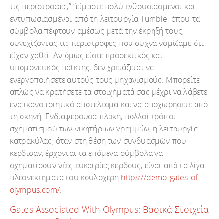
τις περιστροφές,” “είμαστε πολύ ενθουσιασμένοι και
εντυπωσιασμένοι από τη λειτουργία Tumble, όπου τα
σύμβολα πέφτουν αμέσως μετά την έκρηξή τους,
συνεχίζοντας τις περιστροφές που συχνά νομίζαμε ότι
είχαν χαθεί. Αν όμως είστε προσεκτικός και
υπομονετικός παίκτης, δεν χρειάζεται να
ενεργοποιήσετε αυτούς τους μηχανισμούς. Μπορείτε
απλώς να κρατήσετε τα στοιχήματά σας μέχρι να λάβετε
ένα ικανοποιητικό αποτέλεσμα και να αποχωρήσετε από
τη σκηνή. Ενδιαφέρουσα πλοκή, πολλοί τρόποι
σχηματισμού των νικητήριων γραμμών, η λειτουργία
κατρακύλας, όταν στη θέση των συνδυασμών που
κέρδισαν, έρχονται τα επόμενα σύμβολα να
σχηματίσουν νέες ευκαιρίες κέρδους, είναι από τα λίγα
πλεονεκτήματα του κουλοχέρη
https://demo-gates-of-
olympus.com/
.
Gates Associated With Olympus: Βασικά Στοιχεία