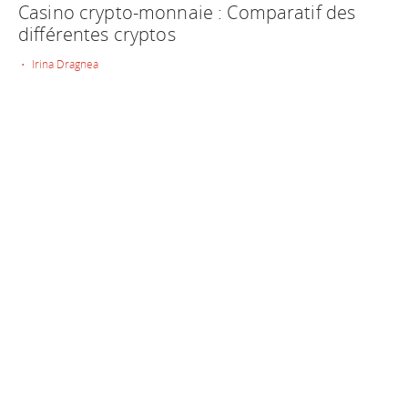
Casino crypto-monnaie : Comparatif des
différentes cryptos
• Irina Dragnea