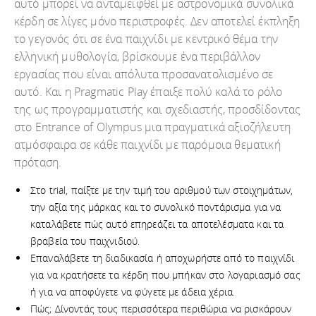
αυτό μπορεί να ανταμειφθεί με αστρονομικά συνολικά
κέρδη σε λίγες μόνο περιστροφές. Δεν αποτελεί έκπληξη
το γεγονός ότι σε ένα παιχνίδι με κεντρικό θέμα την
ελληνική μυθολογία, βρίσκουμε ένα περιβάλλον
εργασίας που είναι απόλυτα προσανατολισμένο σε
αυτό. Και η Pragmatic Play έπαιξε πολύ καλά το ρόλο
της ως προγραμματιστής και σχεδιαστής, προσδίδοντας
στο Entrance of Olympus μια πραγματικά αξιοζήλευτη
ατμόσφαιρα σε κάθε παιχνίδι με παρόμοια θεματική
πρόταση.
Στο trial, παίξτε με την τιμή του αριθμού των στοιχημάτων,
την αξία της μάρκας και το συνολικό ποντάρισμα για να
καταλάβετε πώς αυτό επηρεάζει τα αποτελέσματα και τα
βραβεία του παιχνιδιού.
Επαναλάβετε τη διαδικασία ή αποχωρήστε από το παιχνίδι
για να κρατήσετε τα κέρδη που μπήκαν στο λογαριασμό σας
ή για να αποφύγετε να φύγετε με άδεια χέρια.
Πώς; Δίνοντάς τους περισσότερα περιθώρια να ρισκάρουν