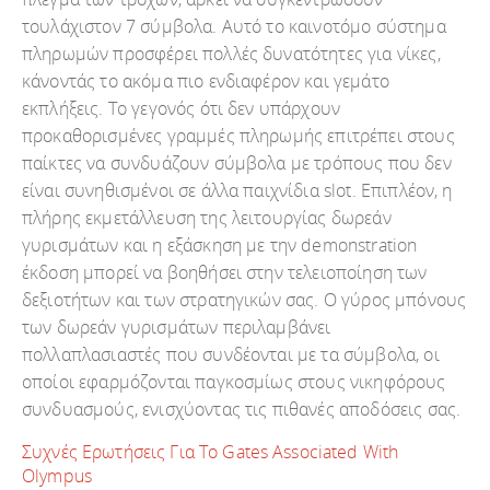
τουλάχιστον 7 σύμβολα. Αυτό το καινοτόμο σύστημα
πληρωμών προσφέρει πολλές δυνατότητες για νίκες,
κάνοντάς το ακόμα πιο ενδιαφέρον και γεμάτο
εκπλήξεις. Το γεγονός ότι δεν υπάρχουν
προκαθορισμένες γραμμές πληρωμής επιτρέπει στους
παίκτες να συνδυάζουν σύμβολα με τρόπους που δεν
είναι συνηθισμένοι σε άλλα παιχνίδια slot. Επιπλέον, η
πλήρης εκμετάλλευση της λειτουργίας δωρεάν
γυρισμάτων και η εξάσκηση με την demonstration
έκδοση μπορεί να βοηθήσει στην τελειοποίηση των
δεξιοτήτων και των στρατηγικών σας. Ο γύρος μπόνους
των δωρεάν γυρισμάτων περιλαμβάνει
πολλαπλασιαστές που συνδέονται με τα σύμβολα, οι
οποίοι εφαρμόζονται παγκοσμίως στους νικηφόρους
συνδυασμούς, ενισχύοντας τις πιθανές αποδόσεις σας.
Συχνές Ερωτήσεις Για Το Gates Associated With
Olympus