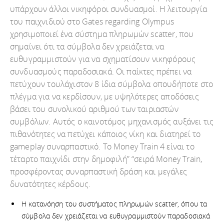
υπάρχουν άλλοι νικηφόροι συνδυασμοί. Η λειτουργία
του παιχνιδιού στο Gates regarding Olympus
χρησιμοποιεί ένα σύστημα πληρωμών scatter, που
σημαίνει ότι τα σύμβολα δεν χρειάζεται να
ευθυγραμμιστούν για να σχηματίσουν νικηφόρους
συνδυασμούς παραδοσιακά. Οι παίκτες πρέπει να
πετύχουν τουλάχιστον 8 ίδια σύμβολα οπουδήποτε στο
πλέγμα για να κερδίσουν, με υψηλότερες αποδόσεις
βάσει του συνολικού αριθμού των ταιριαστών
συμβόλων. Αυτός ο καινοτόμος μηχανισμός αυξάνει τις
πιθανότητες να πετύχει κάποιος νίκη και διατηρεί το
gameplay συναρπαστικό. Το Money Train 4 είναι το
τέταρτο παιχνίδι στην δημοφιλή” “σειρά Money Train,
προσφέροντας συναρπαστική δράση και μεγάλες
δυνατότητες κέρδους.
Η κατανόηση του συστήματος πληρωμών scatter, όπου τα
σύμβολα δεν χρειάζεται να ευθυγραμμιστούν παραδοσιακά