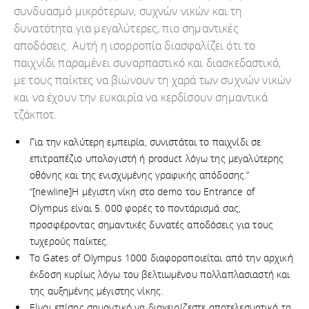
συνδυασμό μικρότερων, συχνών νικών και τη
δυνατότητα για μεγαλύτερες, πιο σημαντικές
αποδόσεις. Αυτή η ισορροπία διασφαλίζει ότι το
παιχνίδι παραμένει συναρπαστικό και διασκεδαστικό,
με τους παίκτες να βιώνουν τη χαρά των συχνών νικών
και να έχουν την ευκαιρία να κερδίσουν σημαντικά
τζάκποτ.
Για την καλύτερη εμπειρία, συνιστάται το παιχνίδι σε
επιτραπέζιο υπολογιστή ή product λόγω της μεγαλύτερης
οθόνης και της ενισχυμένης γραφικής απόδοσης.”
“[newline]Η μέγιστη νίκη στο demo του Entrance of
Olympus είναι 5. 000 φορές το ποντάρισμά σας,
προσφέροντας σημαντικές δυνατές αποδόσεις για τους
τυχερούς παίκτες.
Το Gates of Olympus 1000 διαφοροποιείται από την αρχική
έκδοση κυρίως λόγω του βελτιωμένου πολλαπλασιαστή και
της αυξημένης μέγιστης νίκης.
Είναι επίσης σημαντικό να διαχειρίζεστε αποτελεσματικά τα