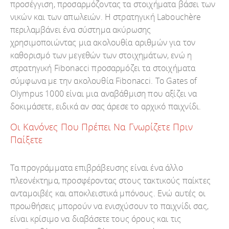
προσέγγιση, προσαρμόζοντας τα στοιχήματα βάσει των
νικών και των απωλειών. Η στρατηγική Labouchère
περιλαμβάνει ένα σύστημα ακύρωσης
χρησιμοποιώντας μια ακολουθία αριθμών για τον
καθορισμό των μεγεθών των στοιχημάτων, ενώ η
στρατηγική Fibonacci προσαρμόζει τα στοιχήματα
σύμφωνα με την ακολουθία Fibonacci. Το Gates of
Olympus 1000 είναι μια αναβάθμιση που αξίζει να
δοκιμάσετε, ειδικά αν σας άρεσε το αρχικό παιχνίδι.
Οι Κανόνες Που Πρέπει Να Γνωρίζετε Πριν
Παίξετε
Τα προγράμματα επιβράβευσης είναι ένα άλλο
πλεονέκτημα, προσφέροντας στους τακτικούς παίκτες
ανταμοιβές και αποκλειστικά μπόνους. Ενώ αυτές οι
προωθήσεις μπορούν να ενισχύσουν το παιχνίδι σας,
είναι κρίσιμο να διαβάσετε τους όρους και τις