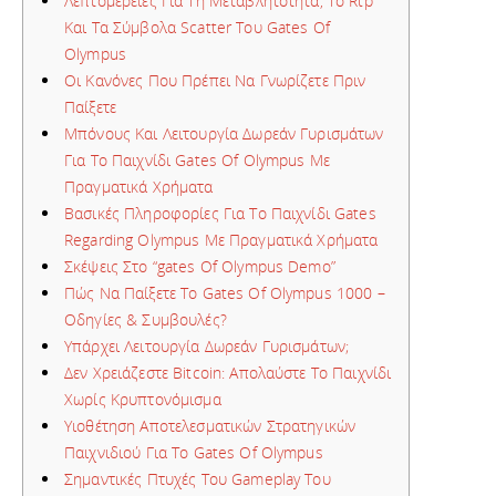
Λεπτομέρειες Για Τη Μεταβλητότητα, Το Rtp
Και Τα Σύμβολα Scatter Του Gates Of
Olympus
Οι Κανόνες Που Πρέπει Να Γνωρίζετε Πριν
Παίξετε
Μπόνους Και Λειτουργία Δωρεάν Γυρισμάτων
Για Το Παιχνίδι Gates Of Olympus Με
Πραγματικά Χρήματα
Βασικές Πληροφορίες Για Το Παιχνίδι Gates
Regarding Olympus Με Πραγματικά Χρήματα
Σκέψεις Στο “gates Of Olympus Demo”
Πώς Να Παίξετε Το Gates Of Olympus 1000 –
Οδηγίες & Συμβουλές?
Υπάρχει Λειτουργία Δωρεάν Γυρισμάτων;
Δεν Χρειάζεστε Bitcoin: Απολαύστε Το Παιχνίδι
Χωρίς Κρυπτονόμισμα
Υιοθέτηση Αποτελεσματικών Στρατηγικών
Παιχνιδιού Για Το Gates Of Olympus
Σημαντικές Πτυχές Του Gameplay Του