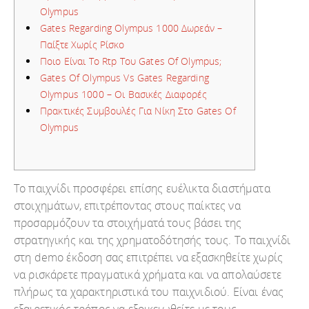
Olympus
Gates Regarding Olympus 1000 Δωρεάν –
Παίξτε Χωρίς Ρίσκο
Ποιο Είναι Το Rtp Του Gates Of Olympus;
Gates Of Olympus Vs Gates Regarding
Olympus 1000 – Οι Βασικές Διαφορές
Πρακτικές Συμβουλές Για Νίκη Στο Gates Of
Olympus
Το παιχνίδι προσφέρει επίσης ευέλικτα διαστήματα
στοιχημάτων, επιτρέποντας στους παίκτες να
προσαρμόζουν τα στοιχήματά τους βάσει της
στρατηγικής και της χρηματοδότησής τους. Το παιχνίδι
στη demo έκδοση σας επιτρέπει να εξασκηθείτε χωρίς
να ρισκάρετε πραγματικά χρήματα και να απολαύσετε
πλήρως τα χαρακτηριστικά του παιχνιδιού. Είναι ένας