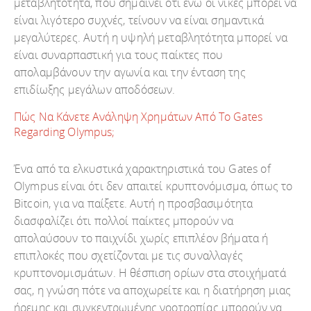
μεταβλητότητα, που σημαίνει ότι ενώ οι νίκες μπορεί να
είναι λιγότερο συχνές, τείνουν να είναι σημαντικά
μεγαλύτερες. Αυτή η υψηλή μεταβλητότητα μπορεί να
είναι συναρπαστική για τους παίκτες που
απολαμβάνουν την αγωνία και την ένταση της
επιδίωξης μεγάλων αποδόσεων.
Πώς Να Κάνετε Ανάληψη Χρημάτων Από Το Gates
Regarding Olympus;
Ένα από τα ελκυστικά χαρακτηριστικά του Gates of
Olympus είναι ότι δεν απαιτεί κρυπτονόμισμα, όπως το
Bitcoin, για να παίξετε. Αυτή η προσβασιμότητα
διασφαλίζει ότι πολλοί παίκτες μπορούν να
απολαύσουν το παιχνίδι χωρίς επιπλέον βήματα ή
επιπλοκές που σχετίζονται με τις συναλλαγές
κρυπτονομισμάτων. Η θέσπιση ορίων στα στοιχήματά
σας, η γνώση πότε να αποχωρείτε και η διατήρηση μιας
ήρεμης και συγκεντρωμένης νοοτροπίας μπορούν να