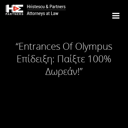
“Entrances Of Olympus
Επίδειξη: Παίξτε 100%
Δωρεάν!”