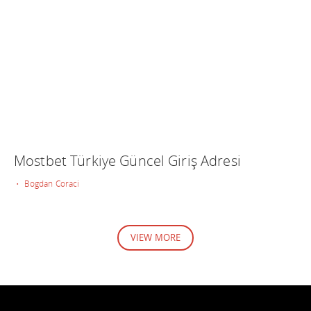
Mostbet Türkiye Güncel Giriş Adresi
• Bogdan Coraci
VIEW MORE