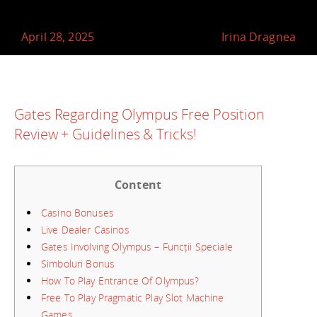
April 28, 2025
Irina Dragnea
Gates Regarding Olympus Free Position
Review + Guidelines & Tricks!
Content
Casino Bonuses
Live Dealer Casinos
Gates Involving Olympus – Funcții Speciale
Simboluri Bonus
How To Play Entrance Of Olympus?
Free To Play Pragmatic Play Slot Machine
Games