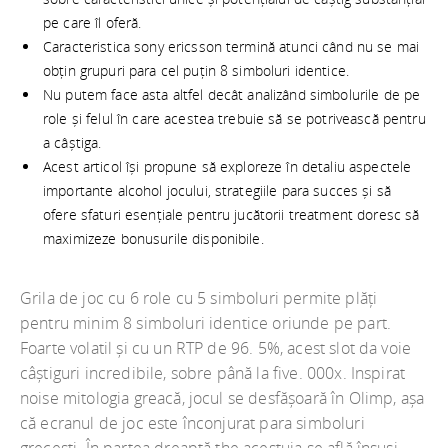
pe care îl oferă.
Caracteristica sony ericsson termină atunci când nu se mai
obțin grupuri para cel puțin 8 simboluri identice.
Nu putem face asta altfel decât analizând simbolurile de pe
role și felul în care acestea trebuie să se potrivească pentru
a câștiga.
Acest articol își propune să exploreze în detaliu aspectele
importante alcohol jocului, strategiile para succes și să
ofere sfaturi esențiale pentru jucătorii treatment doresc să
maximizeze bonusurile disponibile.
Grila de joc cu 6 role cu 5 simboluri permite plăți
pentru minim 8 simboluri identice oriunde pe part.
Foarte volatil și cu un RTP de 96. 5%, acest slot da voie
câștiguri incredibile, sobre până la five. 000x. Inspirat
noise mitologia greacă, jocul se desfășoară în Olimp, așa
că ecranul de joc este înconjurat para simboluri