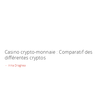
Casino crypto-monnaie : Comparatif des
différentes cryptos
• Irina Dragnea