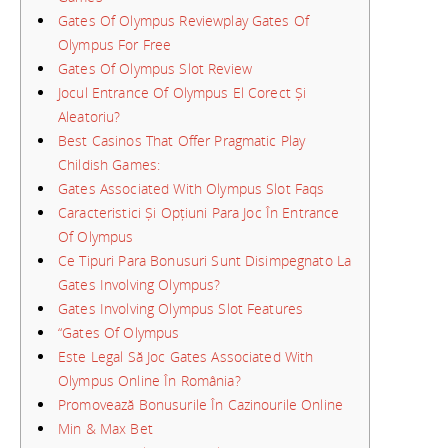
Gates Of Olympus Reviewplay Gates Of
Olympus For Free
Gates Of Olympus Slot Review
Jocul Entrance Of Olympus El Corect Și
Aleatoriu?
Best Casinos That Offer Pragmatic Play
Childish Games:
Gates Associated With Olympus Slot Faqs
Caracteristici Și Opțiuni Para Joc În Entrance
Of Olympus
Ce Tipuri Para Bonusuri Sunt Disimpegnato La
Gates Involving Olympus?
Gates Involving Olympus Slot Features
“Gates Of Olympus
Este Legal Să Joc Gates Associated With
Olympus Online În România?
Promovează Bonusurile În Cazinourile Online
Min & Max Bet