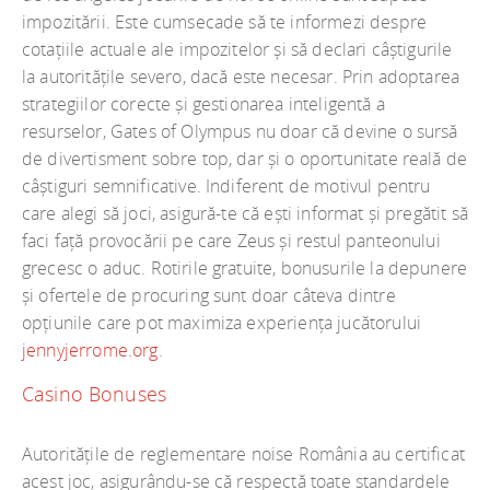
impozitării. Este cumsecade să te informezi despre
cotațiile actuale ale impozitelor și să declari câștigurile
la autoritățile severo, dacă este necesar. Prin adoptarea
strategiilor corecte și gestionarea inteligentă a
resurselor, Gates of Olympus nu doar că devine o sursă
de divertisment sobre top, dar și o oportunitate reală de
câștiguri semnificative. Indiferent de motivul pentru
care alegi să joci, asigură-te că ești informat și pregătit să
faci față provocării pe care Zeus și restul panteonului
grecesc o aduc. Rotirile gratuite, bonusurile la depunere
și ofertele de procuring sunt doar câteva dintre
opțiunile care pot maximiza experiența jucătorului
jennyjerrome.org
.
Casino Bonuses
Autoritățile de reglementare noise România au certificat
acest joc, asigurându-se că respectă toate standardele