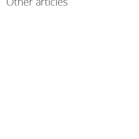
Other articles