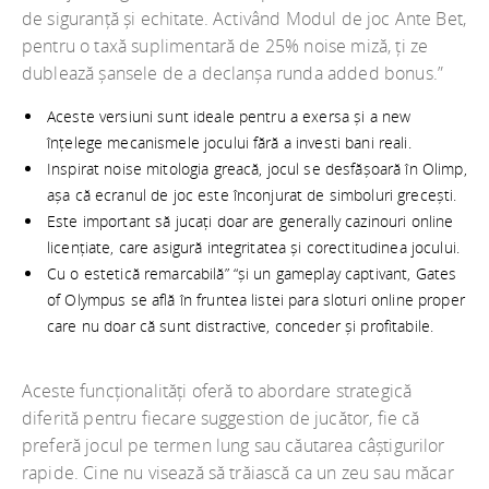
de siguranță și echitate. Activând Modul de joc Ante Bet,
pentru o taxă suplimentară de 25% noise miză, ți ze
dublează șansele de a declanșa runda added bonus.”
Aceste versiuni sunt ideale pentru a exersa și a new
înțelege mecanismele jocului fără a investi bani reali.
Inspirat noise mitologia greacă, jocul se desfășoară în Olimp,
așa că ecranul de joc este înconjurat de simboluri grecești.
Este important să jucați doar are generally cazinouri online
licențiate, care asigură integritatea și corectitudinea jocului.
Cu o estetică remarcabilă” “și un gameplay captivant, Gates
of Olympus se află în fruntea listei para sloturi online proper
care nu doar că sunt distractive, conceder și profitabile.
Aceste funcționalități oferă to abordare strategică
diferită pentru fiecare suggestion de jucător, fie că
preferă jocul pe termen lung sau căutarea câștigurilor
rapide. Cine nu visează să trăiască ca un zeu sau măcar