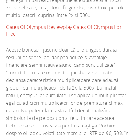
grecești. În partea dreaptă the acestuia se află însuși
Zeus, cel care, cu ajutorul fulgerelor, distribuie pe role
multiplicatorii cuprinși între 2x și 500x.
Gates Of Olympus Reviewplay Gates Of Olympus For
Free
Aceste bonusuri just nu doar că prelungesc durata
sesiunilor sobre joc, dar pan aduce și avantaje
financiare semnificative atunci când sunt utilizate”
“corect. În oricare moment al jocului, Zeus poate
declanșa caracteristica multiplicatoare care adaugă
globuri cu multiplicatori de la 2x la 500x. La finalul
rotirii, câștigurilor cumulate li se aplică un multiplicator
egal cu adición multiplicatorilor de premature climax
ecran. Nu putem face asta altfel decât analizând
simbolurile de pe position și felul în care acestea
trebuie să se potrivească pentru a câștiga. Vorbim
despre el joc cu volatilitate mare și el RTP de 96, 50% în