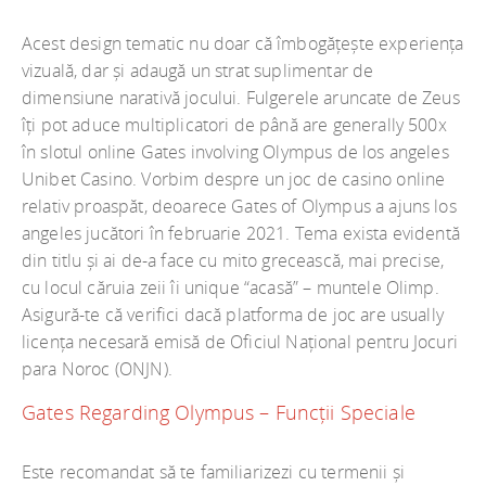
Acest design tematic nu doar că îmbogățește experiența
vizuală, dar și adaugă un strat suplimentar de
dimensiune narativă jocului. Fulgerele aruncate de Zeus
îți pot aduce multiplicatori de până are generally 500x
în slotul online Gates involving Olympus de los angeles
Unibet Casino. Vorbim despre un joc de casino online
relativ proaspăt, deoarece Gates of Olympus a ajuns los
angeles jucători în februarie 2021. Tema exista evidentă
din titlu și ai de-a face cu mito grecească, mai precise,
cu locul căruia zeii îi unique “acasă” – muntele Olimp.
Asigură-te că verifici dacă platforma de joc are usually
licența necesară emisă de Oficiul Național pentru Jocuri
para Noroc (ONJN).
Gates Regarding Olympus – Funcții Speciale
Este recomandat să te familiarizezi cu termenii și