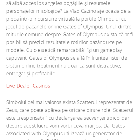
să aibă acces los angeles bogățiile și resursele
personajelor mitologice? La Vlad Cazino aje ocazia de a
pleca într-o incursiune virtuală la porțile Olimpului cu
jocul de păcănele online Gates of Olympus. Unul dintre
miturile comune despre Gates of Olympus exista că ar fi
posibil să prezici rezultatele rotirilor bazându-te pe
modele. Cu o estetică remarcabilă” “și un gameplay
captivant, Gates of Olympus se află în fruntea listei de
sloturi online treatment nu doar că sunt distractive,
entregar și profitabile.
Live Dealer Casinos
Simbolul cel mai valoros exista Scatterul reprezentat de
Zeus, care poate apărea pe oricare dintre role. Scatterul
este „responsabil” cu declanșarea secvenței tipico, dar
despre acest lucru vom vorbi ceva mai jos. Da, Gates
associated with Olympus utilizează un generator de