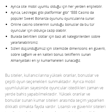
Ayrıca site mobil uyumlu olduğu için her yerden erişilebilir.
Ayrıca, LeoVegas gibi platformlar gibi” “888 Casino da
popüler Sweet Bonanza oyununu oyuncularına sunar.
Online casino sitelerinin sunduğu bonuslar da bu tür
oyuncular için oldukça cazip olabilir.
Burada belirtilen slotlar için bazı alt kategorilerden sobre
yararlanabilirsiniz.
Sizleri düşündüğümüz için sitemizde dimensions en güvenli,
sobre sağlam ve en kaliteli bonus tekliflerini sunan
Almanya’daki en iyi kumarhaneleri sunacağız.
Bu siteler, kullanıcılarına yüksek oranlar, bonuslar ve
çeşitli oyun seçenekleri sunmaktadır. Ayrıca mobil
uyumlulukları sayesinde oyuncular istedikleri zaman ve
yerde bahis yapabilmektedir. Yüksek oranlar ve
bonuslar sunan kumar siteleri arasında seçim yaparken
dikkatli olmakta fayda vardır. Lisanslı ve güvenilir siteleri