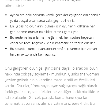
bilmelisiniz.
Ayrıca oteldeki barlarda keyifli içecekler eşliğinde dinlenebilir
ya da sosyal ortamlarda vakit geçirebilirsiniz.
En iyi casino oyunlarını bulmak için oyunların RTP’sine, yani
geri ödeme oranlarına dikkat etmek gerekiyor.
Bu nedenle insanlar hem eğlenmek hem sobre heyecan
verici bir gece geçirmek için kumarhaneleri tercih ederler.
Bu sayede, kumar oyunlarınızın keyfini çıkarmak için zaman
harcamak zorunda kalmazsınız.
Onu geliştiren oyun geliştiricisine dayalı olarak bir oyun
hakkında çok şey söylemek mümkün. Çünkü the woman
yazılım geliştiricinin kendine mahsus stili ve özellikleri
vardır. Oyunlar,” “onu yayınlayan sağlayıcıya bağlı olarak
farklı grafiklere, ses efektlerine ve diğer farklı niteliklere
sahip olabilir. Gerçek parayla kumarhane oyunları
oynamak istiyorsanız, afin de yatırmanız gereklidir. Bu