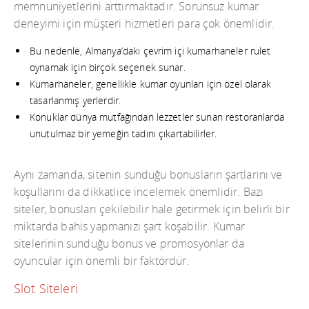
memnuniyetlerini arttırmaktadır. Sorunsuz kumar
deneyimi için müşteri hizmetleri para çok önemlidir.
Bu nedenle, Almanya’daki çevrim içi kumarhaneler rulet
oynamak için birçok seçenek sunar.
Kumarhaneler, genellikle kumar oyunları için özel olarak
tasarlanmış yerlerdir.
Konuklar dünya mutfağından lezzetler sunan restoranlarda
unutulmaz bir yemeğin tadını çıkartabilirler.
Aynı zamanda, sitenin sunduğu bonusların şartlarını ve
koşullarını da dikkatlice incelemek önemlidir. Bazı
siteler, bonusları çekilebilir hale getirmek için belirli bir
miktarda bahis yapmanızı şart koşabilir. Kumar
sitelerinin sunduğu bonus ve promosyonlar da
oyuncular için önemli bir faktördür.
Slot Siteleri