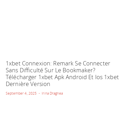
1xbet Connexion: Remark Se Connecter
Sans Difficulté Sur Le Bookmaker?
Télécharger 1xbet Apk Android Et Ios 1xbet
Dernière Version
September 4, 2025 • Irina Dragnea