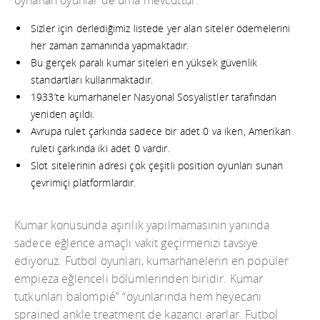
oynanan oyunlar de uma mevcuttur.
Sizler için derlediğimiz listede yer alan siteler ödemelerini
her zaman zamanında yapmaktadır.
Bu gerçek paralı kumar siteleri en yüksek güvenlik
standartları kullanmaktadır.
1933’te kumarhaneler Nasyonal Sosyalistler tarafından
yeniden açıldı.
Avrupa rulet çarkında sadece bir adet 0 va iken, Amerikan
ruleti çarkında iki adet 0 vardır.
Slot sitelerinin adresi çok çeşitli position oyunları sunan
çevrimiçi platformlardır.
Kumar konusunda aşırılık yapılmamasının yanında
sadece eğlence amaçlı vakit geçirmenizi tavsiye
ediyoruz. Futbol oyunları, kumarhanelerin en popüler
empieza eğlenceli bölümlerinden biridir. Kumar
tutkunları balompié” “oyunlarında hem heyecanı
sprained ankle treatment de kazancı ararlar. Futbol