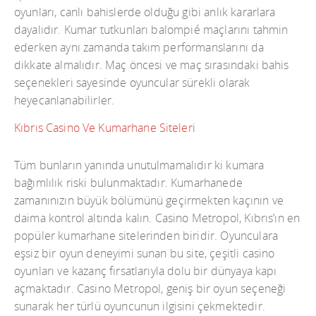
oyunları, canlı bahislerde olduğu gibi anlık kararlara
dayalıdır. Kumar tutkunları balompié maçlarını tahmin
ederken aynı zamanda takım performanslarını da
dikkate almalıdır. Maç öncesi ve maç sırasındaki bahis
seçenekleri sayesinde oyuncular sürekli olarak
heyecanlanabilirler.
Kıbrıs Casino Ve Kumarhane Siteleri
Tüm bunların yanında unutulmamalıdır ki kumara
bağımlılık riski bulunmaktadır. Kumarhanede
zamanınızın büyük bölümünü geçirmekten kaçının ve
daima kontrol altında kalın. Casino Metropol, Kıbrıs’ın en
popüler kumarhane sitelerinden biridir. Oyunculara
eşsiz bir oyun deneyimi sunan bu site, çeşitli casino
oyunları ve kazanç fırsatlarıyla dolu bir dünyaya kapı
açmaktadır. Casino Metropol, geniş bir oyun seçeneği
sunarak her türlü oyuncunun ilgisini çekmektedir.