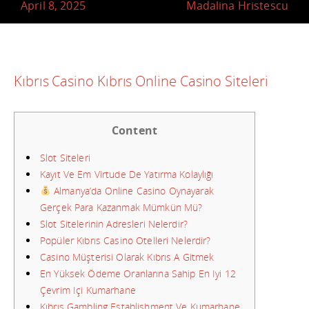
April 8, 2025
Madalina Hristescu
Kıbrıs Casino Kıbrıs Online Casino Siteleri
Content
Slot Siteleri
Kayıt Ve Em Virtude De Yatırma Kolaylığı
Almanya’da Online Casino Oynayarak
Gerçek Para Kazanmak Mümkün Mü?
Slot Sitelerinin Adresleri Nelerdir?
Popüler Kıbrıs Casino Otelleri Nelerdir?
Casino Müşterisi Olarak Kıbrıs A Gitmek
En Yüksek Ödeme Oranlarına Sahip En Iyi 12
Çevrim Içi Kumarhane
Kıbrıs Gambling Establishment Ve Kumarhane