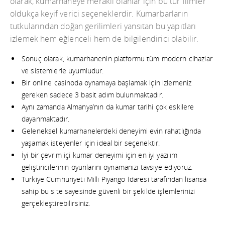
olarak, kumarhaneye meraklı olanlar için bu tür filmler
oldukça keyif verici seçeneklerdir. Kumarbarların
tutkularından doğan gerilimleri yansıtan bu yapıtları
izlemek hem eğlenceli hem de bilgilendirici olabilir.
Sonuç olarak, kumarhanenin platformu tüm modern cihazlar
ve sistemlerle uyumludur.
Bir online casinoda oynamaya başlamak için izlemeniz
gereken sadece 3 basit adım bulunmaktadır.
Aynı zamanda Almanya’nın da kumar tarihi çok eskilere
dayanmaktadır.
Geleneksel kumarhanelerdeki deneyimi evin rahatlığında
yaşamak isteyenler için ideal bir seçenektir.
İyi bir çevrim içi kumar deneyimi için en iyi yazılım
geliştiricilerinin oyunlarını oynamanızı tavsiye ediyoruz.
Turkiye Cumhuriyeti Milli Piyango İdaresi tarafından lisansa
sahip bu site sayesinde güvenli bir şekilde işlemlerinizi
gerçekleştirebilirsiniz.