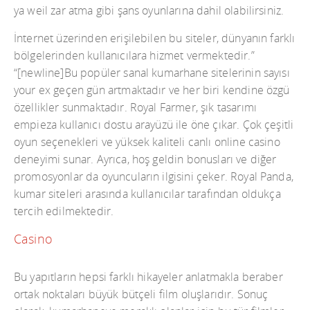
ya weil zar atma gibi şans oyunlarına dahil olabilirsiniz.
İnternet üzerinden erişilebilen bu siteler, dünyanın farklı
bölgelerinden kullanıcılara hizmet vermektedir.”
“[newline]Bu popüler sanal kumarhane sitelerinin sayısı
your ex geçen gün artmaktadır ve her biri kendine özgü
özellikler sunmaktadır. Royal Farmer, şık tasarımı
empieza kullanıcı dostu arayüzü ile öne çıkar. Çok çeşitli
oyun seçenekleri ve yüksek kaliteli canlı online casino
deneyimi sunar. Ayrıca, hoş geldin bonusları ve diğer
promosyonlar da oyuncuların ilgisini çeker. Royal Panda,
kumar siteleri arasında kullanıcılar tarafından oldukça
tercih edilmektedir.
Casino
Bu yapıtların hepsi farklı hikayeler anlatmakla beraber
ortak noktaları büyük bütçeli film oluşlarıdır. Sonuç