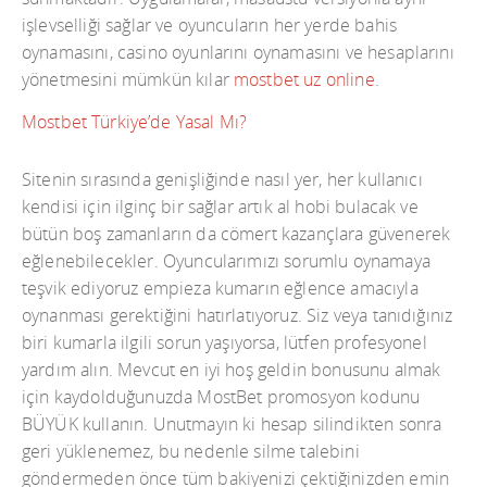
işlevselliği sağlar ve oyuncuların her yerde bahis
oynamasını, casino oyunlarını oynamasını ve hesaplarını
yönetmesini mümkün kılar
mostbet uz online
.
Mostbet Türkiye’de Yasal Mı?
Sitenin sırasında genişliğinde nasıl yer, her kullanıcı
kendisi için ilginç bir sağlar artık al hobi bulacak ve
bütün boş zamanların da cömert kazançlara güvenerek
eğlenebilecekler. Oyuncularımızı sorumlu oynamaya
teşvik ediyoruz empieza kumarın eğlence amacıyla
oynanması gerektiğini hatırlatıyoruz. Siz veya tanıdığınız
biri kumarla ilgili sorun yaşıyorsa, lütfen profesyonel
yardım alın. Mevcut en iyi hoş geldin bonusunu almak
için kaydolduğunuzda MostBet promosyon kodunu
BÜYÜK kullanın. Unutmayın ki hesap silindikten sonra
geri yüklenemez, bu nedenle silme talebini
göndermeden önce tüm bakiyenizi çektiğinizden emin