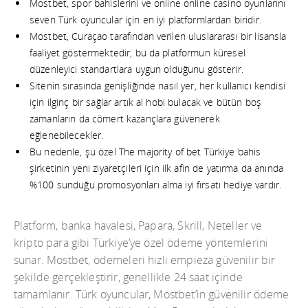
Mostbet, spor bahislerini ve online online casino oyunlarını
seven Türk oyuncular için en iyi platformlardan biridir.
Mostbet, Curaçao tarafından verilen uluslararası bir lisansla
faaliyet göstermektedir, bu da platformun küresel
düzenleyici standartlara uygun olduğunu gösterir.
Sitenin sırasında genişliğinde nasıl yer, her kullanıcı kendisi
için ilginç bir sağlar artık al hobi bulacak ve bütün boş
zamanların da cömert kazançlara güvenerek
eğlenebilecekler.
Bu nedenle, şu özel The majority of bet Türkiye bahis
şirketinin yeni ziyaretçileri için ilk afin de yatırma da anında
%100 sunduğu promosyonları alma iyi fırsatı hediye vardır.
Platform, banka havalesi, Papara, Skrill, Neteller ve
kripto para gibi Türkiye’ye özel ödeme yöntemlerini
sunar. Mostbet, ödemeleri hızlı empieza güvenilir bir
şekilde gerçekleştirir, genellikle 24 saat içinde
tamamlanır. Türk oyuncular, Mostbet’in güvenilir ödeme