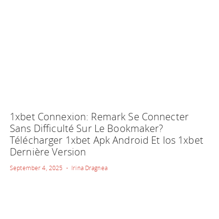
1xbet Connexion: Remark Se Connecter
Sans Difficulté Sur Le Bookmaker?
Télécharger 1xbet Apk Android Et Ios 1xbet
Dernière Version
September 4, 2025 • Irina Dragnea