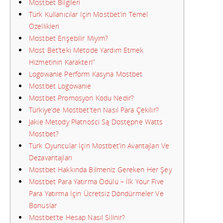
Mostbet Bilgileri
Türk Kullanıcılar Için Mostbet’in Temel
Özellikleri
Mostbet Erişebilir Miyim?
Most Bet’teki Metode Yardım Etmek
Hizmetinin Karakteri”
Logowanie Perform Kasyna Mostbet
Mostbet Logowanie
Mostbet Promosyon Kodu Nedir?
Türkiye’de Mostbet’ten Nasıl Para Çekilir?
Jakie Metody Płatności Są Dostępne Watts
Mostbet?
Türk Oyuncular İçin Mostbet’in Avantajları Ve
Dezavantajları
Mostbet Hakkında Bilmeniz Gereken Her Şey
Mostbet Para Yatırma Ödülü – İlk Your Five
Para Yatırma İçin Ücretsiz Döndürmeler Ve
Bonuslar
Mostbet’te Hesap Nasıl Silinir?