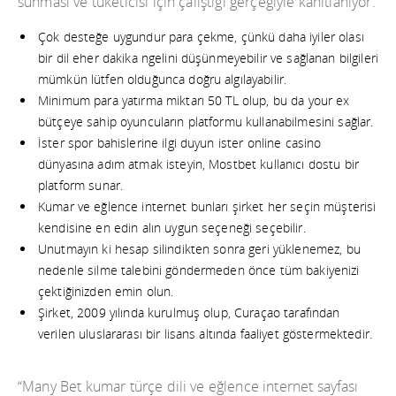
sunması ve tüketicisi için çalıştığı gerçeğiyle kanıtlanıyor.
Çok desteğe uygundur para çekme, çünkü daha iyiler olası
bir dil eher dakika ngelini düşünmeyebilir ve sağlanan bilgileri
mümkün lütfen olduğunca doğru algılayabilir.
Minimum para yatırma miktarı 50 TL olup, bu da your ex
bütçeye sahip oyuncuların platformu kullanabilmesini sağlar.
İster spor bahislerine ilgi duyun ister online casino
dünyasına adım atmak isteyin, Mostbet kullanıcı dostu bir
platform sunar.
Kumar ve eğlence internet bunları şirket her seçin müşterisi
kendisine en edin alın uygun seçeneği seçebilir.
Unutmayın ki hesap silindikten sonra geri yüklenemez, bu
nedenle silme talebini göndermeden önce tüm bakiyenizi
çektiğinizden emin olun.
Şirket, 2009 yılında kurulmuş olup, Curaçao tarafından
verilen uluslararası bir lisans altında faaliyet göstermektedir.
“Many Bet kumar türçe dili ve eğlence internet sayfası