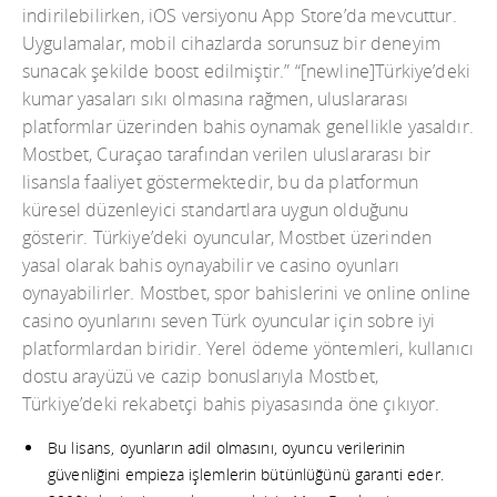
indirilebilirken, iOS versiyonu App Store’da mevcuttur.
Uygulamalar, mobil cihazlarda sorunsuz bir deneyim
sunacak şekilde boost edilmiştir.” “[newline]Türkiye’deki
kumar yasaları sıkı olmasına rağmen, uluslararası
platformlar üzerinden bahis oynamak genellikle yasaldır.
Mostbet, Curaçao tarafından verilen uluslararası bir
lisansla faaliyet göstermektedir, bu da platformun
küresel düzenleyici standartlara uygun olduğunu
gösterir. Türkiye’deki oyuncular, Mostbet üzerinden
yasal olarak bahis oynayabilir ve casino oyunları
oynayabilirler. Mostbet, spor bahislerini ve online online
casino oyunlarını seven Türk oyuncular için sobre iyi
platformlardan biridir. Yerel ödeme yöntemleri, kullanıcı
dostu arayüzü ve cazip bonuslarıyla Mostbet,
Türkiye’deki rekabetçi bahis piyasasında öne çıkıyor.
Bu lisans, oyunların adil olmasını, oyuncu verilerinin
güvenliğini empieza işlemlerin bütünlüğünü garanti eder.