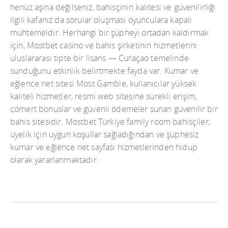
henüz aşina değilseniz, bahisçinin kalitesi ve güvenilirliği
ilgili kafanız da sorular oluşması oyunculara kapalı
muhtemeldir. Herhangi bir şüpheyi ortadan kaldırmak
için, Mostbet casino ve bahis şirketinin hizmetlerini
uluslararası tipte bir lisans — Curaçao temelinde
sunduğunu etkinlik belirtmekte fayda var. Kumar ve
eğlence net sitesi Most Gamble, kullanıcılar yüksek
kaliteli hizmetler, resmi web sitesine sürekli erişim,
cömert bonuslar ve güvenli ödemeler sunan güvenilir bir
bahis sitesidir. Mostbet Türkiye family room bahisçiler,
üyelik için uygun koşullar sağladığından ve şüphesiz
kumar ve eğlence net sayfası hizmetlerinden hidup
olarak yararlanmaktadır.