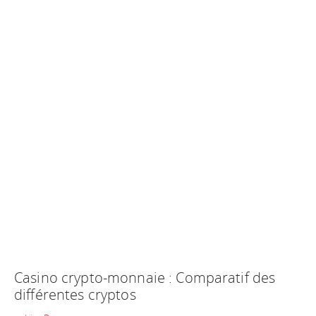
Casino crypto-monnaie : Comparatif des
différentes cryptos