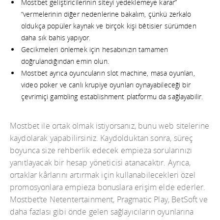
Mostbet geliştiricilerinin siteyi yedeklemeye karar”
“vermelerinin diğer nedenlerine bakalım, çünkü zerkalo
oldukça popüler kaynak ve birçok kişi bêtisier sürümden
daha sık bahis yapıyor.
Gecikmeleri önlemek için hesabınızın tamamen
doğrulandığından emin olun.
Mostbet ayrıca oyuncuların slot machine, masa oyunları,
video poker ve canlı krupiye oyunları oynayabileceği bir
çevrimiçi gambling establishment platformu da sağlayabilir.
Mostbet ile ortak olmak istiyorsanız, bunu web sitelerine
kaydolarak yapabilirsiniz. Kaydolduktan sonra, süreç
boyunca size rehberlik edecek empieza sorularınızı
yanıtlayacak bir hesap yöneticisi atanacaktır. Ayrıca,
ortaklar kârlarını artırmak için kullanabilecekleri özel
promosyonlara empieza bonuslara erişim elde ederler.
Mostbet’te Netentertainment, Pragmatic Play, BetSoft ve
daha fazlası gibi önde gelen sağlayıcıların oyunlarına