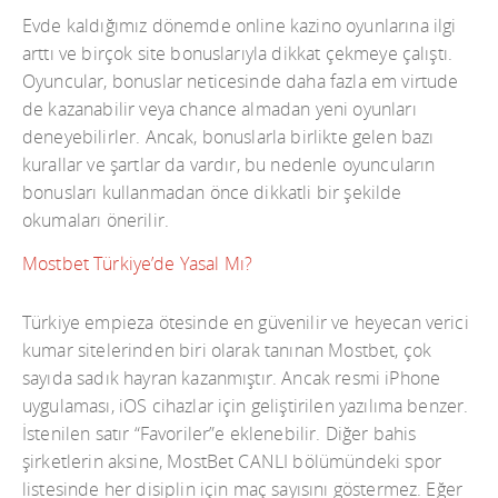
Evde kaldığımız dönemde online kazino oyunlarına ilgi
arttı ve birçok site bonuslarıyla dikkat çekmeye çalıştı.
Oyuncular, bonuslar neticesinde daha fazla em virtude
de kazanabilir veya chance almadan yeni oyunları
deneyebilirler. Ancak, bonuslarla birlikte gelen bazı
kurallar ve şartlar da vardır, bu nedenle oyuncuların
bonusları kullanmadan önce dikkatli bir şekilde
okumaları önerilir.
Mostbet Türkiye’de Yasal Mı?
Türkiye empieza ötesinde en güvenilir ve heyecan verici
kumar sitelerinden biri olarak tanınan Mostbet, çok
sayıda sadık hayran kazanmıştır. Ancak resmi iPhone
uygulaması, iOS cihazlar için geliştirilen yazılıma benzer.
İstenilen satır “Favoriler”e eklenebilir. Diğer bahis
şirketlerin aksine, MostBet CANLI bölümündeki spor
listesinde her disiplin için maç sayısını göstermez. Eğer