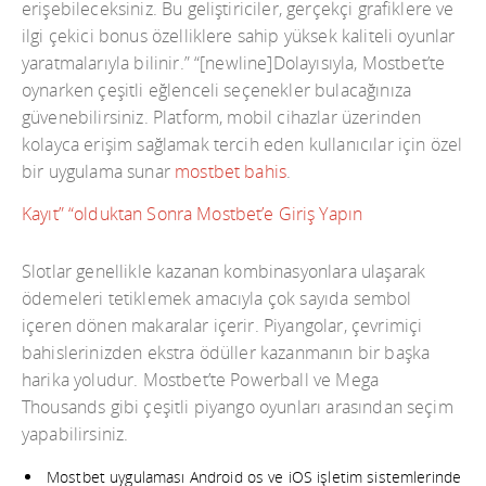
erişebileceksiniz. Bu geliştiriciler, gerçekçi grafiklere ve
ilgi çekici bonus özelliklere sahip yüksek kaliteli oyunlar
yaratmalarıyla bilinir.” “[newline]Dolayısıyla, Mostbet’te
oynarken çeşitli eğlenceli seçenekler bulacağınıza
güvenebilirsiniz. Platform, mobil cihazlar üzerinden
kolayca erişim sağlamak tercih eden kullanıcılar için özel
bir uygulama sunar
mostbet bahis
.
Kayıt” “olduktan Sonra Mostbet’e Giriş Yapın
Slotlar genellikle kazanan kombinasyonlara ulaşarak
ödemeleri tetiklemek amacıyla çok sayıda sembol
içeren dönen makaralar içerir. Piyangolar, çevrimiçi
bahislerinizden ekstra ödüller kazanmanın bir başka
harika yoludur. Mostbet’te Powerball ve Mega
Thousands gibi çeşitli piyango oyunları arasından seçim
yapabilirsiniz.
Mostbet uygulaması Android os ve iOS işletim sistemlerinde