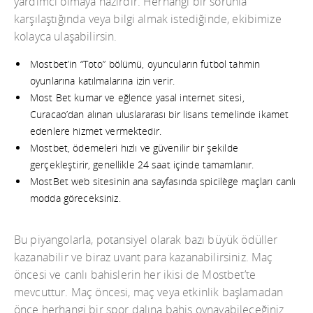
yardımcı olmaya hazırdır. Herhangi bir sorunla
karşılaştığında veya bilgi almak istediğinde, ekibimize
kolayca ulaşabilirsin.
Mostbet’in “Toto” bölümü, oyuncuların futbol tahmin
oyunlarına katılmalarına izin verir.
Most Bet kumar ve eğlence yasal internet sitesi,
Curacao’dan alınan uluslararası bir lisans temelinde ikamet
edenlere hizmet vermektedir.
Mostbet, ödemeleri hızlı ve güvenilir bir şekilde
gerçekleştirir, genellikle 24 saat içinde tamamlanır.
MostBet web sitesinin ana sayfasında spicilège maçları canlı
modda göreceksiniz.
Bu piyangolarla, potansiyel olarak bazı büyük ödüller
kazanabilir ve biraz uvant para kazanabilirsiniz. Maç
öncesi ve canlı bahislerin her ikisi de Mostbet’te
mevcuttur. Maç öncesi, maç veya etkinlik başlamadan
önce herhangi bir spor dalına bahis oynayabileceğiniz