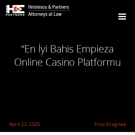
“En İyi Bahis Empieza
Online Casino Platformu
April 22, 2025
Irina Dragnea