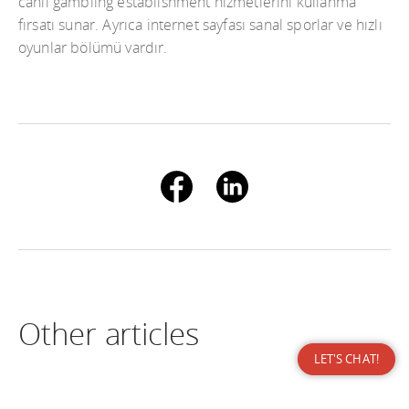
canlı gambling establishment hizmetlerini kullanma
fırsatı sunar. Ayrıca internet sayfası sanal sporlar ve hızlı
oyunlar bölümü vardır.
Other articles
LET'S CHAT!