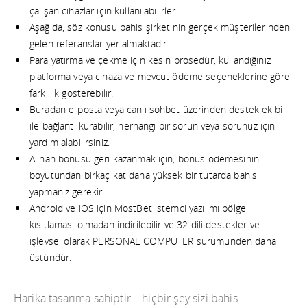
çalışan cihazlar için kullanılabilirler.
Aşağıda, söz konusu bahis şirketinin gerçek müşterilerinden
gelen referanslar yer almaktadır.
Para yatırma ve çekme için kesin prosedür, kullandığınız
platforma veya cihaza ve mevcut ödeme seçeneklerine göre
farklılık gösterebilir.
Buradan e-posta veya canlı sohbet üzerinden destek ekibi
ile bağlantı kurabilir, herhangi bir sorun veya sorunuz için
yardım alabilirsiniz.
Alınan bonusu geri kazanmak için, bonus ödemesinin
boyutundan birkaç kat daha yüksek bir tutarda bahis
yapmanız gerekir.
Android ve iOS için MostBet istemci yazılımı bölge
kısıtlaması olmadan indirilebilir ve 32 dili destekler ve
işlevsel olarak PERSONAL COMPUTER sürümünden daha
üstündür.
Harika tasarıma sahiptir – hiçbir şey sizi bahis