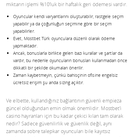
miktarın işlemi %10’luk bir haftalık geri ödemesi vardır.
Oyuncular kendi varyantlarını oluşturabilir, rastgele seçim
yapabilir ya da çoğunluğun seçimine göre bir seçim
yapabilirler.
Evet, Mostbet Türk oyunculara düzenli olarak ödeme
yapmaktadır.
Ancak, bonuslarla birlikte gelen bazı kurallar ve şartlar da
vardır, bu nedenle oyuncuların bonusları kullanmadan önce
dikkatli bir şekilde okumaları önerilir.
Zaman kaybetmeyin, çünkü bahisçinin ofisine engelsiz
ücretsiz erişim şu anda sizing açıktır.
Ve elbette, kullandığınız bağlantının güvenli empieza
güncel olduğundan emin olmak önemlidir. Mostbet’i
casino hayranları için bu kadar çekici kılan tam olarak
nedir? Sadece güvenilirlik ve güvenlik değil, aynı
zamanda sobre talepkar oyuncuları bile kayıtsız