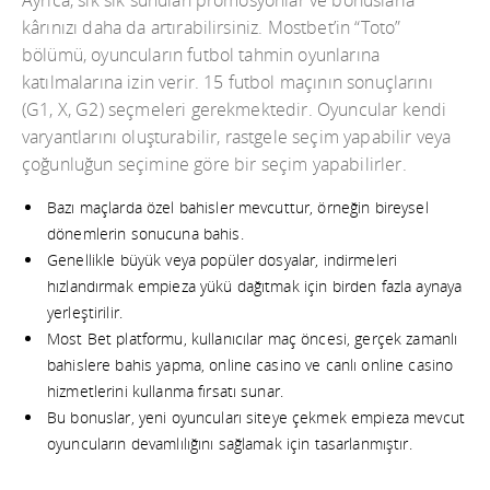
Ayrıca, sık sık sunulan promosyonlar ve bonuslarla
kârınızı daha da artırabilirsiniz. Mostbet’in “Toto”
bölümü, oyuncuların futbol tahmin oyunlarına
katılmalarına izin verir. 15 futbol maçının sonuçlarını
(G1, X, G2) seçmeleri gerekmektedir. Oyuncular kendi
varyantlarını oluşturabilir, rastgele seçim yapabilir veya
çoğunluğun seçimine göre bir seçim yapabilirler.
Bazı maçlarda özel bahisler mevcuttur, örneğin bireysel
dönemlerin sonucuna bahis.
Genellikle büyük veya popüler dosyalar, indirmeleri
hızlandırmak empieza yükü dağıtmak için birden fazla aynaya
yerleştirilir.
Most Bet platformu, kullanıcılar maç öncesi, gerçek zamanlı
bahislere bahis yapma, online casino ve canlı online casino
hizmetlerini kullanma fırsatı sunar.
Bu bonuslar, yeni oyuncuları siteye çekmek empieza mevcut
oyuncuların devamlılığını sağlamak için tasarlanmıştır.