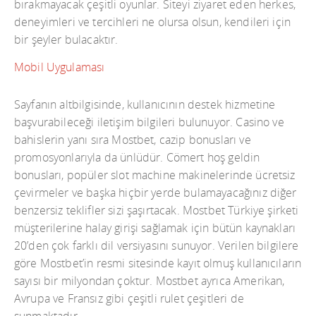
bırakmayacak çeşitli oyunlar. Siteyi ziyaret eden herkes,
deneyimleri ve tercihleri ne olursa olsun, kendileri için
bir şeyler bulacaktır.
Mobil Uygulaması
Sayfanın altbilgisinde, kullanıcının destek hizmetine
başvurabileceği iletişim bilgileri bulunuyor. Casino ve
bahislerin yanı sıra Mostbet, cazip bonusları ve
promosyonlarıyla da ünlüdür. Cömert hoş geldin
bonusları, popüler slot machine makinelerinde ücretsiz
çevirmeler ve başka hiçbir yerde bulamayacağınız diğer
benzersiz teklifler sizi şaşırtacak. Mostbet Türkiye şirketi
müşterilerine halay girişi sağlamak için bütün kaynakları
20’den çok farklı dil versiyasını sunuyor. Verilen bilgilere
göre Mostbet’in resmi sitesinde kayıt olmuş kullanıcıların
sayısı bir milyondan çoktur. Mostbet ayrıca Amerikan,
Avrupa ve Fransız gibi çeşitli rulet çeşitleri de