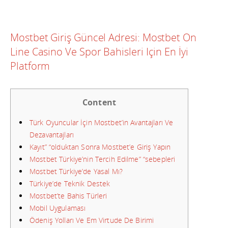
Mostbet Giriş Güncel Adresi: Mostbet On
Line Casino Ve Spor Bahisleri Için En İyi
Platform
Content
Türk Oyuncular İçin Mostbet’in Avantajları Ve
Dezavantajları
Kayıt” “olduktan Sonra Mostbet’e Giriş Yapın
Mostbet Türkiye’nin Tercih Edilme” “sebepleri
Mostbet Türkiye’de Yasal Mı?
Türkiye’de Teknik Destek
Mostbet’te Bahis Türleri
Mobil Uygulaması
Ödeniş Yolları Ve Em Virtude De Birimi