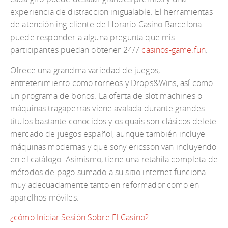
experiencia de distraccion inigualable. El herramientas
de atención ing cliente de Horario Casino Barcelona
puede responder a alguna pregunta que mis
participantes puedan obtener 24/7
casinos-game.fun
.
Ofrece una grandma variedad de juegos,
entretenimiento como torneos y Drops&Wins, así como
un programa de bonos. La oferta de slot machines o
máquinas tragaperras viene avalada durante grandes
títulos bastante conocidos y os quais son clásicos delete
mercado de juegos español, aunque también incluye
máquinas modernas y que sony ericsson van incluyendo
en el catálogo. Asimismo, tiene una retahíla completa de
métodos de pago sumado a su sitio internet funciona
muy adecuadamente tanto en reformador como en
aparelhos móviles.
¿cómo Iniciar Sesión Sobre El Casino?