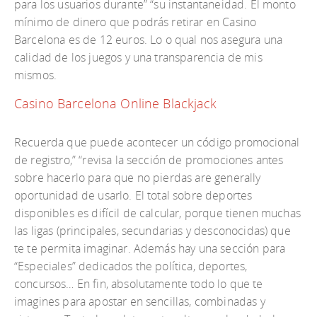
para los usuarios durante” “su instantaneidad. El monto
mínimo de dinero que podrás retirar en Casino
Barcelona es de 12 euros. Lo o qual nos asegura una
calidad de los juegos y una transparencia de mis
mismos.
Casino Barcelona Online Blackjack
Recuerda que puede acontecer un código promocional
de registro,” “revisa la sección de promociones antes
sobre hacerlo para que no pierdas are generally
oportunidad de usarlo. El total sobre deportes
disponibles es difícil de calcular, porque tienen muchas
las ligas (principales, secundarias y desconocidas) que
te te permita imaginar. Además hay una sección para
“Especiales” dedicados the política, deportes,
concursos… En fin, absolutamente todo lo que te
imagines para apostar en sencillas, combinadas y