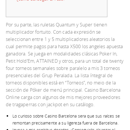
Por su parte, las ruletas Quantum y Super tienen
multiplicador fortuito. Con cada expresión se
seleccionan entre 1 y 5 multiplicadores aleatorios la
cual permite pagos para hasta X500 los angeles apuesta
ganadora. Se juega en modalidades clásicas Poker In,
Petit Hold’Em, ATTAINED y otros, para un total de twenty
four torneos semanales sobre paralelo a mis 3 torneos
presenciales del Grup Peralada. La lista íntegral de
torneos disponibles está en “Torneos”, no meio de la
sección de Póker de menú principal. Casino Barcelona
Online carga con algunos de mis mejores proveedores
de tragaperras con jackpot en su catálogo.
Lo curioso sobre Casino Barcelona sera que sus raíces se
remontan precisamente a su ligereza fuera de Barcelona.
Invoca a mis espíritus dorados ¿Conseguirás alcanzar el