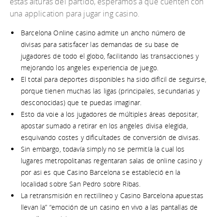
estas alturas del partido, esperamos a que cuenten con
una application para jugar ing casino.
Barcelona Online casino admite un ancho número de
divisas para satisfacer las demandas de su base de
jugadores de todo el globo, facilitando las transacciones y
mejorando los angeles experiencia de juego.
El total para deportes disponibles ha sido difícil de seguirse,
porque tienen muchas las ligas (principales, secundarias y
desconocidas) que te puedas imaginar.
Esto da voie a los jugadores de múltiples áreas depositar,
apostar sumado a retirar en los angeles divisa elegida,
esquivando costes y dificultades de conversión de divisas.
Sin embargo, todavía simply no se permitía la cual los
lugares metropolitanas regentaran salas de online casino y
por asi es que Casino Barcelona se estableció en la
localidad sobre San Pedro sobre Ribas.
La retransmisión en rectilíneo y Casino Barcelona apuestas
llevan la” “emoción de un casino en vivo a las pantallas de