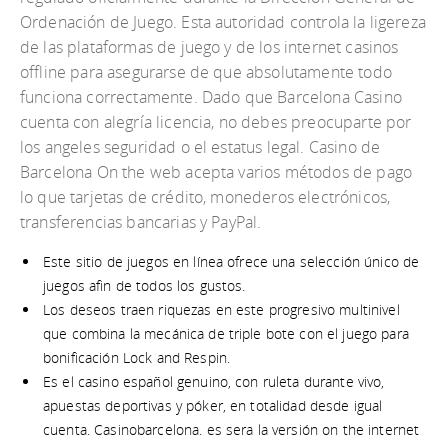
Ordenación de Juego. Esta autoridad controla la ligereza
de las plataformas de juego y de los internet casinos
offline para asegurarse de que absolutamente todo
funciona correctamente. Dado que Barcelona Casino
cuenta con alegría licencia, no debes preocuparte por
los angeles seguridad o el estatus legal. Casino de
Barcelona On the web acepta varios métodos de pago
lo que tarjetas de crédito, monederos electrónicos,
transferencias bancarias y PayPal.
Este sitio de juegos en línea ofrece una selección único de
juegos afin de todos los gustos.
Los deseos traen riquezas en este progresivo multinivel
que combina la mecánica de triple bote con el juego para
bonificación Lock and Respin.
Es el casino español genuino, con ruleta durante vivo,
apuestas deportivas y póker, en totalidad desde igual
cuenta. Casinobarcelona. es sera la versión on the internet