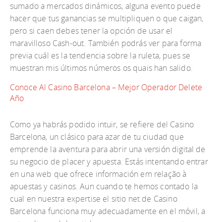
sumado a mercados dinámicos, alguna evento puede
hacer que tus ganancias se multipliquen o que caigan,
pero si caen debes tener la opción de usar el
maravilloso Cash-out. También podrás ver para forma
previa cuál es la tendencia sobre la ruleta, pues se
muestran mis últimos números os quais han salido.
Conoce Al Casino Barcelona – Mejor Operador Delete
Año
Como ya habrás podido intuir, se refiere del Casino
Barcelona, un clásico para azar de tu ciudad que
emprende la aventura para abrir una versión digital de
su negocio de placer y apuesta. Estás intentando entrar
en una web que ofrece información em relação à
apuestas y casinos. Aun cuando te hemos contado la
cual en nuestra expertise el sitio net de Casino
Barcelona funciona muy adecuadamente en el móvil, a