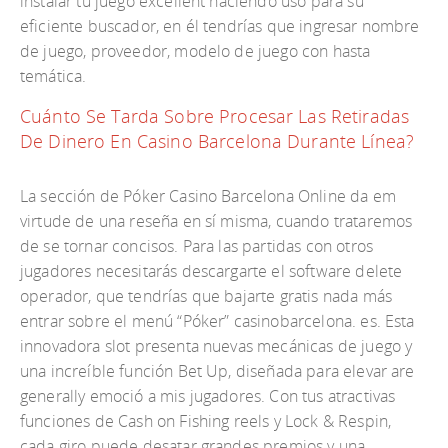
instalar tu juego excellent haciendo uso para su
eficiente buscador, en él tendrías que ingresar nombre
de juego, proveedor, modelo de juego con hasta
temática.
Cuánto Se Tarda Sobre Procesar Las Retiradas
De Dinero En Casino Barcelona Durante Línea?
La sección de Póker Casino Barcelona Online da em
virtude de una reseña en sí misma, cuando trataremos
de se tornar concisos. Para las partidas con otros
jugadores necesitarás descargarte el software delete
operador, que tendrías que bajarte gratis nada más
entrar sobre el menú “Póker” casinobarcelona. es. Esta
innovadora slot presenta nuevas mecánicas de juego y
una increíble función Bet Up, diseñada para elevar are
generally emoció a mis jugadores. Con tus atractivas
funciones de Cash on Fishing reels y Lock & Respin,
cada giro puede desatar grandes premios y una