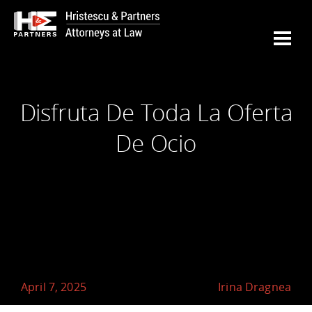
Disfruta De Toda La Oferta
De Ocio
April 7, 2025
Irina Dragnea