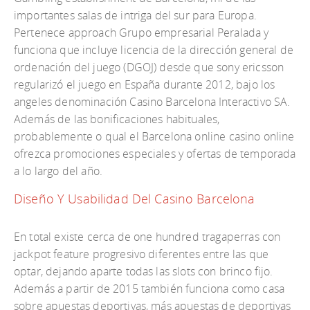
importantes salas de intriga del sur para Europa.
Pertenece approach Grupo empresarial Peralada y
funciona que incluye licencia de la dirección general de
ordenación del juego (DGOJ) desde que sony ericsson
regularizó el juego en España durante 2012, bajo los
angeles denominación Casino Barcelona Interactivo SA.
Además de las bonificaciones habituales,
probablemente o qual el Barcelona online casino online
ofrezca promociones especiales y ofertas de temporada
a lo largo del año.
Diseño Y Usabilidad Del Casino Barcelona
En total existe cerca de one hundred tragaperras con
jackpot feature progresivo diferentes entre las que
optar, dejando aparte todas las slots con brinco fijo.
Además a partir de 2015 también funciona como casa
sobre apuestas deportivas, más apuestas de deportivas