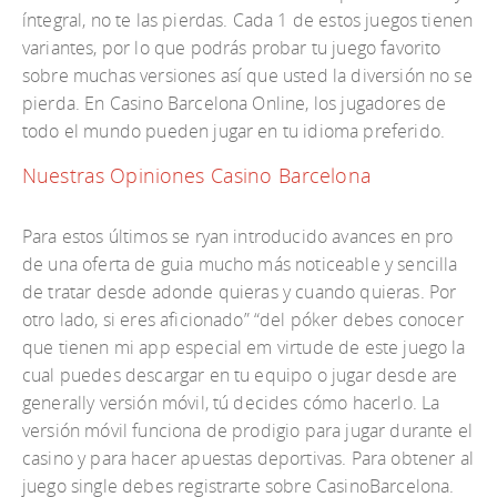
íntegral, no te las pierdas. Cada 1 de estos juegos tienen
variantes, por lo que podrás probar tu juego favorito
sobre muchas versiones así que usted la diversión no se
pierda. En Casino Barcelona Online, los jugadores de
todo el mundo pueden jugar en tu idioma preferido.
Nuestras Opiniones Casino Barcelona
Para estos últimos se ryan introducido avances en pro
de una oferta de guia mucho más noticeable y sencilla
de tratar desde adonde quieras y cuando quieras. Por
otro lado, si eres aficionado” “del póker debes conocer
que tienen mi app especial em virtude de este juego la
cual puedes descargar en tu equipo o jugar desde are
generally versión móvil, tú decides cómo hacerlo. La
versión móvil funciona de prodigio para jugar durante el
casino y para hacer apuestas deportivas. Para obtener al
juego single debes registrarte sobre CasinoBarcelona.