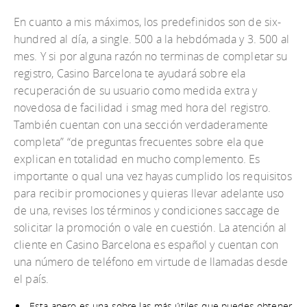
En cuanto a mis máximos, los predefinidos son de six-
hundred al día, a single. 500 a la hebdómada y 3. 500 al
mes. Y si por alguna razón no terminas de completar su
registro, Casino Barcelona te ayudará sobre ela
recuperación de su usuario como medida extra y
novedosa de facilidad i smag med hora del registro.
También cuentan con una sección verdaderamente
completa” “de preguntas frecuentes sobre ela que
explican en totalidad en mucho complemento. Es
importante o qual una vez hayas cumplido los requisitos
para recibir promociones y quieras llevar adelante uso
de una, revises los términos y condiciones saccage de
solicitar la promoción o vale en cuestión. La atención al
cliente en Casino Barcelona es español y cuentan con
una número de teléfono em virtude de llamadas desde
el país.
Esta apero es una sobre las más útiles que puedes obtener