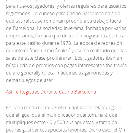
para nuevos jugadores, y ofertas regulares para usuarios
registrados. Lo curioso para Casino Barcelona ha sido
que sus raíces se remontan proprio a su trabajo fuera
de Barcelona. La sociedad Inverama, formada por varios
empresarios, fue una que decidió inaugurar la apertura
para este casino durante 1978. La época de represión
durante el franquismo finalizó y eso ha realizado que las
salas de este clase proliferaran. Los jugadores iban en
búsqueda de premios con pagos interesantes the través
de are generally ruleta, máquinas tragamonedas y
demás juegos de azar.
Así Te Registras Durante Casino Barcelona
En cada ronda recibirás el multiplicador relámpago, lo
que al igual que el multiplicador quantum, hará que
multipliques entre 40 y 500 sus apuestas, y también
podrás guardar tus apuestas favoritas. Dicho esto, el On