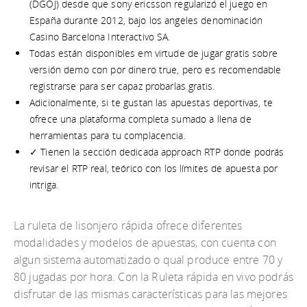
(DGOJ) desde que sony ericsson regularizó el juego en
España durante 2012, bajo los angeles denominación
Casino Barcelona Interactivo SA.
Todas están disponibles em virtude de jugar gratis sobre
versión demo con por dinero true, pero es recomendable
registrarse para ser capaz probarlas gratis.
Adicionalmente, si te gustan las apuestas deportivas, te
ofrece una plataforma completa sumado a llena de
herramientas para tu complacencia.
✓ Tienen la sección dedicada approach RTP donde podrás
revisar el RTP real, teórico con los límites de apuesta por
intriga.
La ruleta de lisonjero rápida ofrece diferentes
modalidades y modelos de apuestas, con cuenta con
algun sistema automatizado o qual produce entre 70 y
80 jugadas por hora. Con la Ruleta rápida en vivo podrás
disfrutar de las mismas características para las mejores