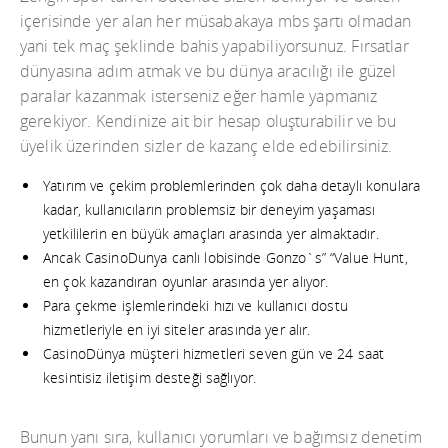
içerisinde yer alan her müsabakaya mbs şartı olmadan
yani tek maç şeklinde bahis yapabiliyorsunuz. Fırsatlar
dünyasına adım atmak ve bu dünya aracılığı ile güzel
paralar kazanmak isterseniz eğer hamle yapmanız
gerekiyor. Kendinize ait bir hesap oluşturabilir ve bu
üyelik üzerinden sizler de kazanç elde edebilirsiniz.
Yatırım ve çekim problemlerinden çok daha detaylı konulara
kadar, kullanıcıların problemsiz bir deneyim yaşaması
yetkililerin en büyük amaçları arasında yer almaktadır.
Ancak CasinoDunya canlı lobisinde Gonzo`s” “Value Hunt,
en çok kazandıran oyunlar arasında yer alıyor.
Para çekme işlemlerindeki hızı ve kullanıcı dostu
hizmetleriyle en iyi siteler arasında yer alır.
CasinoDünya müşteri hizmetleri seven gün ve 24 saat
kesintisiz iletişim desteği sağlıyor.
Bunun yanı sıra, kullanıcı yorumları ve bağımsız denetim