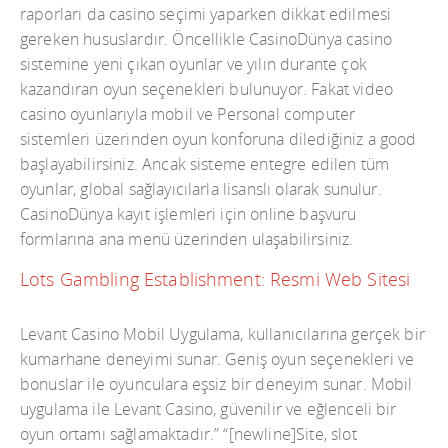
raporları da casino seçimi yaparken dikkat edilmesi
gereken hususlardır. Öncellikle CasinoDünya casino
sistemine yeni çıkan oyunlar ve yılın durante çok
kazandıran oyun seçenekleri bulunuyor. Fakat video
casino oyunlarıyla mobil ve Personal computer
sistemleri üzerinden oyun konforuna dilediğiniz a good
başlayabilirsiniz. Ancak sisteme entegre edilen tüm
oyunlar, global sağlayıcılarla lisanslı olarak sunulur.
CasinoDünya kayıt işlemleri için online başvuru
formlarına ana menü üzerinden ulaşabilirsiniz.
Lots Gambling Establishment: Resmi Web Sitesi
Levant Casino Mobil Uygulama, kullanıcılarına gerçek bir
kumarhane deneyimi sunar. Geniş oyun seçenekleri ve
bonuslar ile oyunculara eşsiz bir deneyim sunar. Mobil
uygulama ile Levant Casino, güvenilir ve eğlenceli bir
oyun ortamı sağlamaktadır.” “[newline]Site, slot