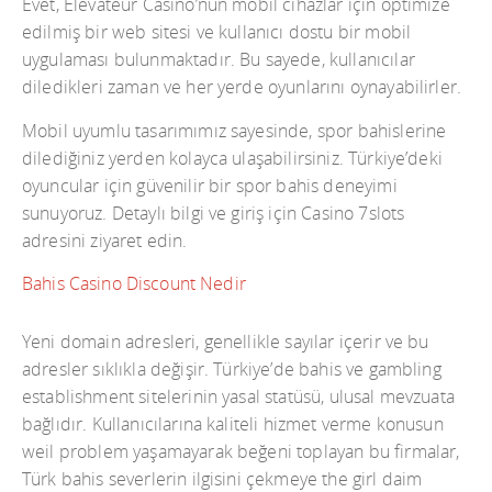
Evet, Élévateur Casino’nun mobil cihazlar için optimize
edilmiş bir web sitesi ve kullanıcı dostu bir mobil
uygulaması bulunmaktadır. Bu sayede, kullanıcılar
diledikleri zaman ve her yerde oyunlarını oynayabilirler.
Mobil uyumlu tasarımımız sayesinde, spor bahislerine
dilediğiniz yerden kolayca ulaşabilirsiniz. Türkiye’deki
oyuncular için güvenilir bir spor bahis deneyimi
sunuyoruz. Detaylı bilgi ve giriş için Casino 7slots
adresini ziyaret edin.
Bahis Casino Discount Nedir
Yeni domain adresleri, genellikle sayılar içerir ve bu
adresler sıklıkla değişir. Türkiye’de bahis ve gambling
establishment sitelerinin yasal statüsü, ulusal mevzuata
bağlıdır. Kullanıcılarına kaliteli hizmet verme konusun
weil problem yaşamayarak beğeni toplayan bu firmalar,
Türk bahis severlerin ilgisini çekmeye the girl daim