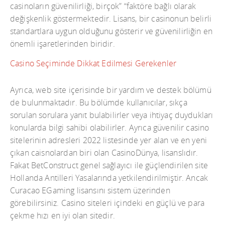
casinoların güvenilirliği, birçok” “faktöre bağlı olarak
değişkenlik göstermektedir. Lisans, bir casinonun belirli
standartlara uygun olduğunu gösterir ve güvenilirliğin en
önemli işaretlerinden biridir.
Casino Seçiminde Dikkat Edilmesi Gerekenler
Ayrıca, web site içerisinde bir yardım ve destek bölümü
de bulunmaktadır. Bu bölümde kullanıcılar, sıkça
sorulan sorulara yanıt bulabilirler veya ihtiyaç duydukları
konularda bilgi sahibi olabilirler. Ayrıca güvenilir casino
sitelerinin adresleri 2022 listesinde yer alan ve en yeni
çıkan caisnolardan biri olan CasinoDünya, lisanslıdır.
Fakat BetConstruct genel sağlayıcı ile güçlendirilen site
Hollanda Antilleri Yasalarında yetkilendirilmiştir. Ancak
Curacao EGaming lisansını sistem üzerinden
görebilirsiniz. Casino siteleri içindeki en güçlü ve para
çekme hızı en iyi olan sitedir.