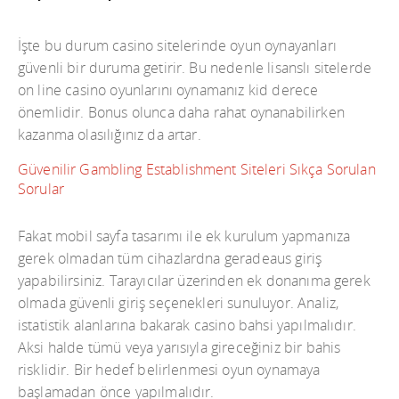
İşte bu durum casino sitelerinde oyun oynayanları
güvenli bir duruma getirir. Bu nedenle lisanslı sitelerde
on line casino oyunlarını oynamanız kid derece
önemlidir. Bonus olunca daha rahat oynanabilirken
kazanma olasılığınız da artar.
Güvenilir Gambling Establishment Siteleri Sıkça Sorulan
Sorular
Fakat mobil sayfa tasarımı ile ek kurulum yapmanıza
gerek olmadan tüm cihazlardna geradeaus giriş
yapabilirsiniz. Tarayıcılar üzerinden ek donanıma gerek
olmada güvenli giriş seçenekleri sunuluyor. Analiz,
istatistik alanlarına bakarak casino bahsi yapılmalıdır.
Aksi halde tümü veya yarısıyla gireceğiniz bir bahis
risklidir. Bir hedef belirlenmesi oyun oynamaya
başlamadan önce yapılmalıdır.