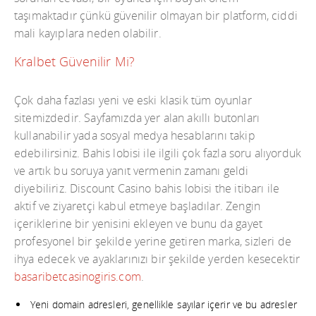
taşımaktadır çünkü güvenilir olmayan bir platform, ciddi
mali kayıplara neden olabilir.
Kralbet Güvenilir Mi?
Çok daha fazlası yeni ve eski klasik tüm oyunlar
sitemizdedir. Sayfamızda yer alan akıllı butonları
kullanabilir yada sosyal medya hesablarını takip
edebilirsiniz. Bahis lobisi ile ilgili çok fazla soru alıyorduk
ve artık bu soruya yanıt vermenin zamanı geldi
diyebiliriz. Discount Casino bahis lobisi the itibarı ile
aktif ve ziyaretçi kabul etmeye başladılar. Zengin
içeriklerine bir yenisini ekleyen ve bunu da gayet
profesyonel bir şekilde yerine getiren marka, sizleri de
ihya edecek ve ayaklarınızı bir şekilde yerden kesecektir
basaribetcasinogiris.com
.
Yeni domain adresleri, genellikle sayılar içerir ve bu adresler