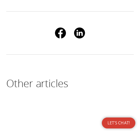
Other articles
LET'S CHAT!