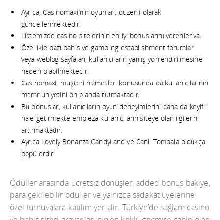
Ayrıca, Casinomaxi’nin oyunları, düzenli olarak
güncellenmektedir.
Listemizde casino sitelerinin en iyi bonuslarını verenler va.
Özellikle bazı bahis ve gambling establishment forumları
veya weblog sayfaları, kullanıcıların yanlış yönlendirilmesine
neden olabilmektedir.
Casinomaxi, müşteri hizmetleri konusunda da kullanıcılarının
memnuniyetini ön planda tutmaktadır.
Bu bonuslar, kullanıcıların oyun deneyimlerini daha da keyifli
hale getirmekte empieza kullanıcıların siteye olan ilgilerini
artırmaktadır.
Ayrıca Lovely Bonanza CandyLand ve Canlı Tombala oldukça
popülerdir.
Ödüller arasında ücretsiz dönüşler, added bonus bakiye,
para çekilebilir ödüller ve yalnızca sadakat üyelerine
özel turnuvalara katılım yer alır. Türkiye’de sağlam casino
ve bahis sitesi arayanlar için en köklü geçmişe sahip olan