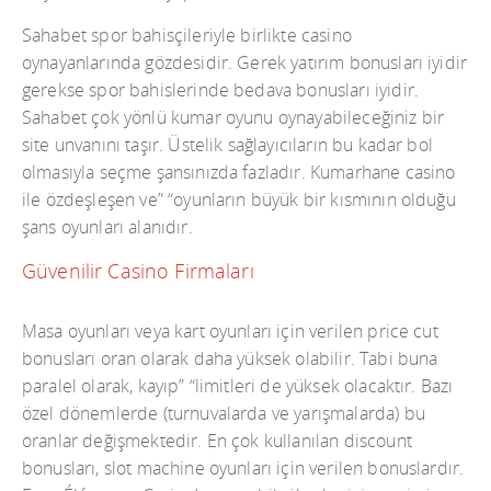
Sahabet spor bahisçileriyle birlikte casino
oynayanlarında gözdesidir. Gerek yatırım bonusları iyidir
gerekse spor bahislerinde bedava bonusları iyidir.
Sahabet çok yönlü kumar oyunu oynayabileceğiniz bir
site unvanını taşır. Üstelik sağlayıcıların bu kadar bol
olmasıyla seçme şansınızda fazladır. Kumarhane casino
ile özdeşleşen ve” “oyunların büyük bir kısmının olduğu
şans oyunları alanıdır.
Güvenilir Casino Firmaları
Masa oyunları veya kart oyunları için verilen price cut
bonusları oran olarak daha yüksek olabilir. Tabi buna
paralel olarak, kayıp” “limitleri de yüksek olacaktır. Bazı
özel dönemlerde (turnuvalarda ve yarışmalarda) bu
oranlar değişmektedir. En çok kullanılan discount
bonusları, slot machine oyunları için verilen bonuslardır.