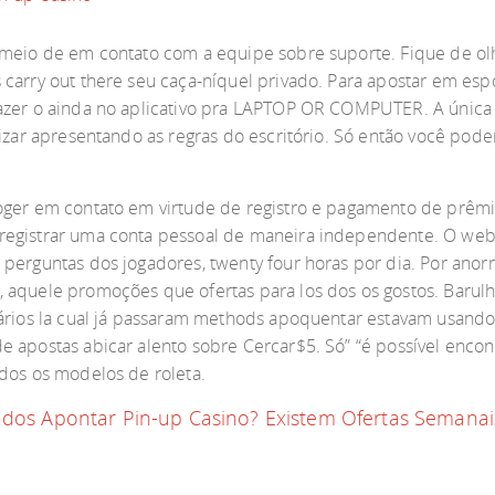
 meio de em contato com a equipe sobre suporte. Fique de ol
carry out there seu caça-níquel privado. Para apostar em esp
azer o ainda no aplicativo pra LAPTOP OR COMPUTER. A única 
izar apresentando as regras do escritório. Só então você pode
oger em contato em virtude de registro e pagamento de prêmio
egistrar uma conta pessoal de maneira independente. O web 
perguntas dos jogadores, twenty four horas por dia. Por anorm
 aquele promoções que ofertas para los dos os gostos. Barul
uários la cual já passaram methods apoquentar estavam usando
 apostas abicar alento sobre Cercar$5. Só” “é possível encon
dos os modelos de roleta.
s Apontar Pin-up Casino? Existem Ofertas Semanai