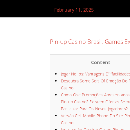
February 11, 2025
Pin-up Casino Brasil: Games Ex
Content
Jogar No Ios: Vantagens E” “facilidade
Descubra Some Sort Of Emoção Do 
Casino
Como Ose Promoções Apresentados
Pin-up Casino? Existem Ofertas Sem
Particular Para Os Novos Jogadores?
Versão Cell Mobile Phone Do Site Pi
Casino
Junte-se Ao Cassino Online Pin-up!