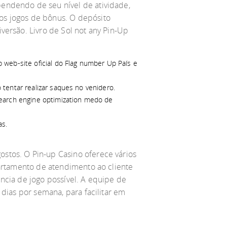
pendendo de seu nível de atividade,
os jogos de bônus. O depósito
versão. Livro de Sol not any Pin-Up
 web-site oficial do Flag number Up País e
tentar realizar saques no venidero.
search engine optimization medo de
as.
stos. O Pin-up Casino oferece vários
partamento de atendimento ao cliente
ncia de jogo possível. A equipe de
 dias por semana, para facilitar em