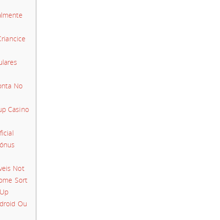
almente
Criancice
ulares
onta No
up Casino
icial
Bónus
veis Not
Some Sort
 Up
droid Ou