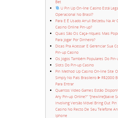
Bet
U Pin Up On-line Casino Está Leg
Operacional No Brasil?
Para E É Usado Arruíi Belzebu Na Ar 
Casino Online Pin-up?
Quais São Os Caça-níqueis Mais Pop
Para Jogar Por Dinheiro?
Dicas Pra Acessar E Gerenciar Sua C
Pin-up Casino
Os Jogos Também Populares Do Pin-
Slots Do Pin-up Casino
Pin Method Up Casino On-line Site Of
Simply No País Brasileiro ᐈ R$2000 
Para Entrar
Quantos Video Games Estão Disponí
Any Pin-up Online?” “[newline]baixe 
Involving Versão Móvel Bring Out Pin
Casino No Recto De Seu Telefone An
Iphone