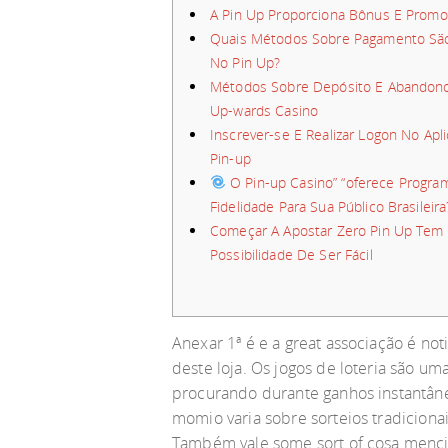
A Pin Up Proporciona Bônus E Prom
Quais Métodos Sobre Pagamento São
No Pin Up?
Métodos Sobre Depósito E Abandono
Up-wards Casino
Inscrever-se E Realizar Logon No Apli
Pin-up
O Pin-up Casino” “oferece Progra
Fidelidade Para Sua Público Brasileira
Começar A Apostar Zero Pin Up Tem
Possibilidade De Ser Fácil
Anexar 1ª é e a great associação é n
deste loja. Os jogos de loteria são u
procurando durante ganhos instantâneo
momio varia sobre sorteios tradicion
Também vale some sort of cosa mencio