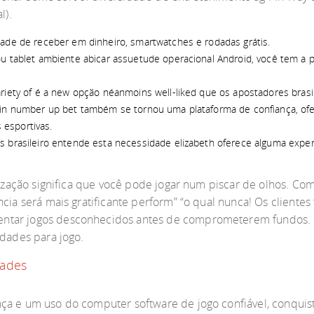
l).
ade de receber em dinheiro, smartwatches e rodadas grátis.
u tablet ambiente abicar assuetude operacional Android, você tem a p
riety of é a new opção néanmoins well-liked que os apostadores brasi
pin number up bet também se tornou uma plataforma de confiança, ofe
esportivas.
 brasileiro entende esta necessidade elizabeth oferece alguma exper
ilização significa que você pode jogar num piscar de olhos. 
ência será mais gratificante perform” “o qual nunca! Os clie
ntar jogos desconhecidos antes de comprometerem fundos. O
idades para jogo.
dades
ça e um uso do computer software de jogo confiável, conquis