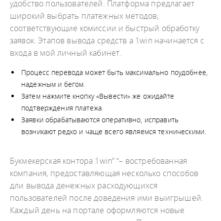
удобство пользователей. Платформа предлагает
широкий выбрать платежных методов,
соответствующие комиссии и быстрый обработку
заявок. Этапов вывода средств а 1win начинается с
входа в мой личный кабинет.
Процесс перевода может быть максимально поудобнее,
надежным и бегом.
Затем нажмите кнопку «Вывести» же ожидайте
подтверждения платежа.
Заявки обрабатываются оперативно, исправить
возникают редко и чаще всего являемся техническими.
Букмекерская контора 1win” “– востребованная
компания, предоставляющая несколько способов
дли вывода денежных расходующихся
пользователей после доведения ими выигрышей.
Каждый день на портале оформляются новые