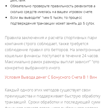
действия.
Обязательно проверьте правильность реквизитов а
сколько средств имелась на вашем игровом счете.
Если вы выводите” “чем 5 тысяч, то процесс
подтверждения транзакции может занять до 5 суток.
Правила заключения и расчёта спортивных пари
компания строго соблюдает, также требуется
соблюдение правил ото бетторов. На электронные
кошельки финансы поступают в течение 24 часов.
Максимально рамок размеры выплат зависит” “ото
конкретно выбранного иного.
Условия Вывода денег С Бонусного Счета В 1 Вин
Каждый одного этих методов существует свои
преимущества и поддерживает быструю обработку
транзакций. Сроки обработки и последующей сумм