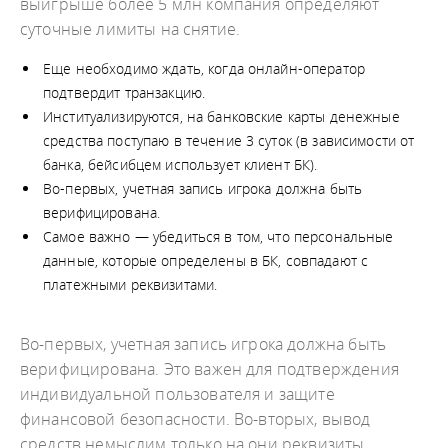
выигрыше более 5 млн компания определяют
суточные лимиты на снятие.
Еще необходимо ждать, когда онлайн-оператор
подтвердит транзакцию.
Институализируются, на банковские карты денежные
средства поступаю в течение 3 суток (в зависимости от
банка, бейсибцем использует клиент БК).
Во-первых, учетная запись игрока должна быть
верифицирована.
Самое важно — убедиться в том, что персональные
данные, которые определены в БК, совпадают с
платежными реквизитами.
Во-первых, учетная запись игрока должна быть
верифицирована. Это важен для подтверждения
индивидуальной пользователя и защите
финансовой безопасности. Во-вторых, вывод
средств немыслим только на они реквизиты,