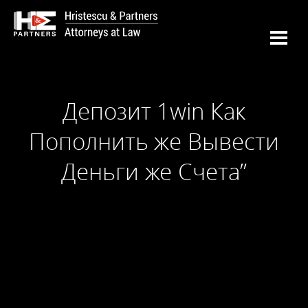
Депозит 1win Как
Пополнить же Вывести
Деньги же Счета”