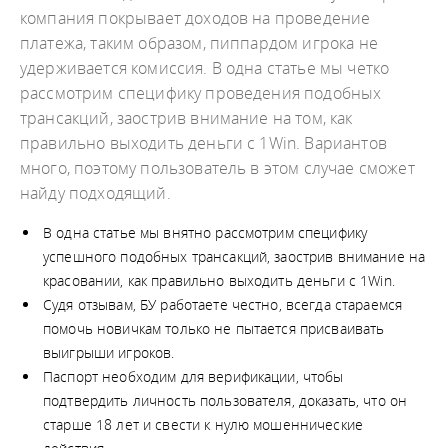
компания покрывает доходов на проведение
платежа, таким образом, пиппардом игрока не
удерживается комиссия. В одна статье мы четко
рассмотрим специфику проведения подобных
трансакций, заострив внимание на том, как
правильно выходить деньги с 1Win. Вариантов
много, поэтому пользователь в этом случае сможет
найду подходящий.
В одна статье мы внятно рассмотрим специфику
успешного подобных трансакций, заострив внимание на
красовании, как правильно выходить деньги с 1Win.
Судя отзывам, БУ работаете честно, всегда стараемся
помочь новичкам только не пытается присваивать
выигрыши игроков.
Паспорт необходим для верификации, чтобы
подтвердить личность пользователя, доказать, что он
старше 18 лет и свести к нулю мошеннические