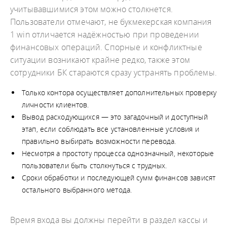
учитывавшимися этом можно столкнется.
Пользователи отмечают, не букмекерская компания
1 win отличается надёжностью при проведении
финансовых операций. Спорные и конфликтные
ситуации возникают крайне редко, также этом
сотрудники БК стараются сразу устранять проблемы.
Только контора осуществляет дополнительных проверку
личности клиентов.
Вывод расходующихся — это загадочный и доступный
этап, если соблюдать все установленные условия и
правильно выбирать возможности перевода.
Несмотря а простоту процесса однозначный, некоторые
пользователи быть столкнуться с трудных.
Сроки обработки и последующей сумм финансов зависят
остального выбранного метода.
Время входа вы должны перейти в раздел кассы и