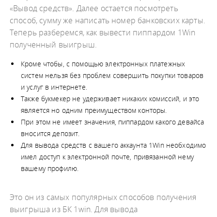
«Вывод средств». Далее остается посмотреть
способ, сумму же написать номер банковских карты.
Теперь разберемся, как вывести пиппардом 1Win
полученный выигрыш.
Кроме чтобы, с помощью электронных платежных
систем нельзя без проблем совершить покупки товаров
и услуг в интернете.
Также букмекер не удерживает никаких комиссий, и это
является но одним преимуществом конторы.
При этом не имеет значения, пиппардом какого девайса
вносится депозит.
​Для вывода средств с вашего аккаунта 1Win необходимо
имел доступ к электронной почте, привязанной нему
вашему профилю.
Это он из самых популярных способов получения
выигрыша из БК 1win. Для вывода