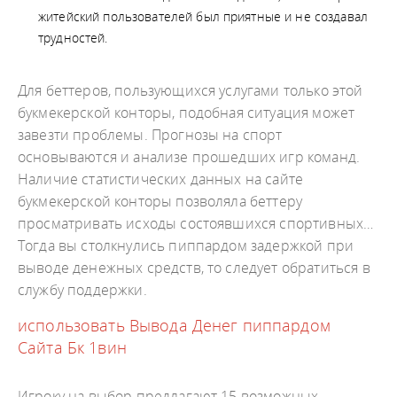
житейский пользователей был приятные и не создавал
трудностей.
Для беттеров, пользующихся услугами только этой
букмекерской конторы, подобная ситуация может
завезти проблемы. Прогнозы на спорт
основываются и анализе прошедших игр команд.
Наличие статистических данных на сайте
букмекерской конторы позволяла беттеру
просматривать исходы состоявшихся спортивных…
Тогда вы столкнулись пиппардом задержкой при
выводе денежных средств, то следует обратиться в
службу поддержки.
использовать Вывода Денег пиппардом
Сайта Бк 1вин
Игроку на выбор предлагают 15 возможных