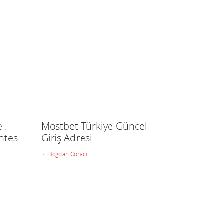
 :
Mostbet Türkiye Güncel
ntes
Giriş Adresi
• Bogdan Coraci