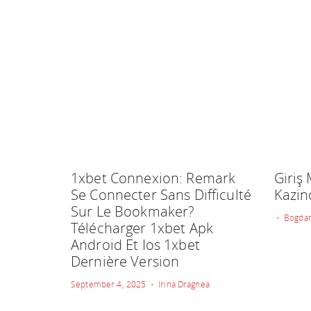
1xbet Connexion: Remark
Giriş
Se Connecter Sans Difficulté
Kazin
Sur Le Bookmaker?
• Bogdan
Télécharger 1xbet Apk
Android Et Ios 1xbet
Dernière Version
September 4, 2025 • Irina Dragnea