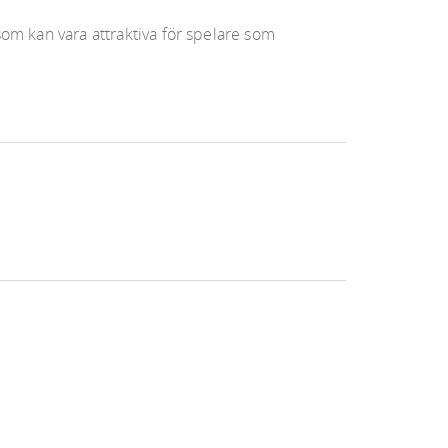
om kan vara attraktiva för spelare som