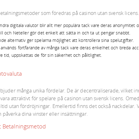
ka betalningsmetoder som föredras på casinon utan svensk licens
dra digitala valutor blir allt mer populära tack vare deras anonymitet
ll och Neteller gör det enkelt att sätta in och ta ut pengar snabbt.
e alternativ ger spelarna möjlighet att kontrollera sina spelutgifter.
d används fortfarande av många tack vare deras enkelhet och breda ac
e tid, uppskattas de för sin säkerhet och pålitlighet.
ptovaluta
juder många unika fördelar. De är decentraliserade, vilket inn
 vara attraktivt för spelare på casinon utan svensk licens. Ome
ealtid utan fördröjningar. Emellertid finns det också nackdelar. 
n påverka dina vinster eller insättningar.
tt Betalningsmetod