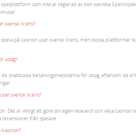
en spelplattform som inte är reglerad av den svenska Spelinspe
bonusar.
tan svensk licens?
att spela på casinon utan svensk licens, men dessa plattformar 
ör uttag?
a de snabbaste betalningsmetoderna för uttag, eftersom de er
ingar.
 utan svensk licens?
on. Det är viktigt att göra din egen research och välja casinon
 recensioner från spelare.
e-kasinon?