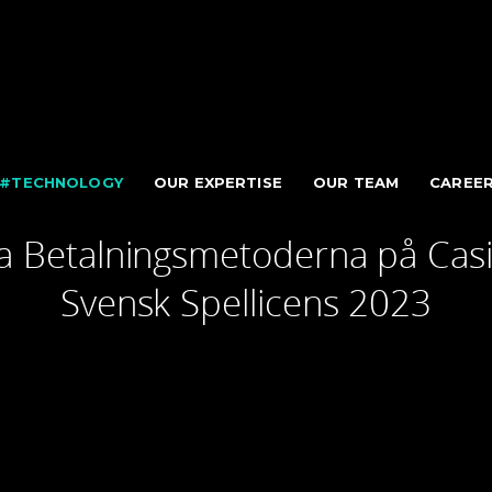
#TECHNOLOGY
OUR EXPERTISE
OUR TEAM
CAREE
a Betalningsmetoderna på Cas
Svensk Spellicens 2023