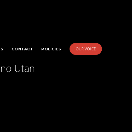
OUR VOICE
RS
CONTACT
POLICIES
ino Utan