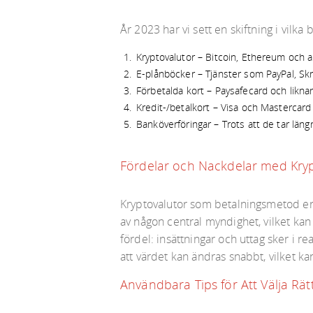
År 2023 har vi sett en skiftning i vil
Kryptovalutor – Bitcoin, Ethereum och an
E-plånböcker – Tjänster som PayPal, Skri
Förbetalda kort – Paysafecard och liknand
Kredit-/betalkort – Visa och Mastercar
Banköverföringar – Trots att de tar längr
Fördelar och Nackdelar med Kry
Kryptovalutor som betalningsmetod erb
av någon central myndighet, vilket kan
fördel: insättningar och uttag sker i r
att värdet kan ändras snabbt, vilket ka
Användbara Tips för Att Välja Rä