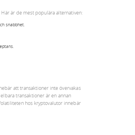
. Här är de mest populära alternativen:
 och snabbhet.
ceptans.
ebär att transaktioner inte övervakas
delbara transaktioner är en annan
Volatiliteten hos kryptovalutor innebär