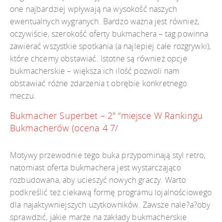
one najbardziej wpływają na wysokość naszych
ewentualnych wygranych. Bardzo ważna jest również,
oczywiście, szerokość oferty bukmachera – tag powinna
zawierać wszystkie spotkania (a najlepiej całe rozgrywki),
które chcemy obstawiać. Istotne są również opcje
bukmacherskie – większa ich ilość pozwoli nam
obstawiać różne zdarzenia t obrębie konkretnego
meczu.
Bukmacher Superbet – 2″ “miejsce W Rankingu
Bukmacherów (ocena 4 7/
Motywy przewodnie tego buka przypominają styl retro,
natomiast oferta bukmachera jest wystarczająco
rozbudowana, aby ucieszyć nowych graczy. Warto
podkreślić też ciekawą formę programu lojalnościowego
dla najaktywniejszych użytkowników. Zawsze nale?a?oby
sprawdzić, jakie marże na zakłady bukmacherskie