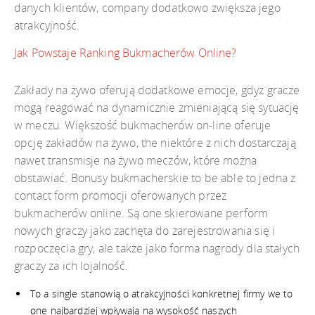
danych klientów, company dodatkowo zwiększa jego
atrakcyjność.
Jak Powstaje Ranking Bukmacherów Online?
Zakłady na żywo oferują dodatkowe emocje, gdyż gracze
mogą reagować na dynamicznie zmieniającą się sytuację
w meczu. Większość bukmacherów on-line oferuje
opcję zakładów na żywo, the niektóre z nich dostarczają
nawet transmisje na żywo meczów, które można
obstawiać. Bonusy bukmacherskie to be able to jedna z
contact form promocji oferowanych przez
bukmacherów online. Są one skierowane perform
nowych graczy jako zachęta do zarejestrowania się i
rozpoczęcia gry, ale także jako forma nagrody dla stałych
graczy za ich lojalność.
To a single stanowią o atrakcyjności konkretnej firmy we to
one najbardziej wpływają na wysokość naszych