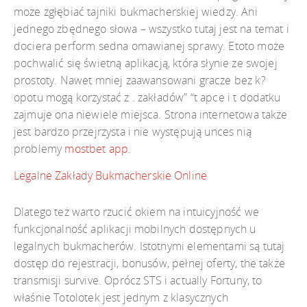
może zgłębiać tajniki bukmacherskiej wiedzy. Ani
jednego zbędnego słowa – wszystko tutaj jest na temat i
dociera perform sedna omawianej sprawy. Etoto może
pochwalić się świetną aplikacją, która słynie ze swojej
prostoty. Nawet mniej zaawansowani gracze bez k?
opotu mogą korzystać z . zakładów” “t apce i t dodatku
zajmuje ona niewiele miejsca. Strona internetowa także
jest bardzo przejrzysta i nie występują unces nią
problemy
mostbet app
.
Legalne Zakłady Bukmacherskie Online
Dlatego też warto rzucić okiem na intuicyjność we
funkcjonalność aplikacji mobilnych dostępnych u
legalnych bukmacherów. Istotnymi elementami są tutaj
dostęp do rejestracji, bonusów, pełnej oferty, the także
transmisji survive. Oprócz STS i actually Fortuny, to
właśnie Totolotek jest jednym z klasycznych