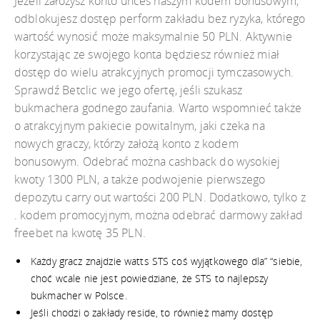
Jeżeli założysz konto unces naszym kodem bonusowym,
odblokujesz dostęp perform zakładu bez ryzyka, którego
wartość wynosić może maksymalnie 50 PLN. Aktywnie
korzystając ze swojego konta będziesz również miał
dostęp do wielu atrakcyjnych promocji tymczasowych.
Sprawdź Betclic we jego ofertę, jeśli szukasz
bukmachera godnego zaufania. Warto wspomnieć także
o atrakcyjnym pakiecie powitalnym, jaki czeka na
nowych graczy, którzy założą konto z kodem
bonusowym. Odebrać można cashback do wysokiej
kwoty 1300 PLN, a także podwojenie pierwszego
depozytu carry out wartości 200 PLN. Dodatkowo, tylko z
. kodem promocyjnym, można odebrać darmowy zakład
freebet na kwotę 35 PLN.
Każdy gracz znajdzie watts STS coś wyjątkowego dla” “siebie,
choć wcale nie jest powiedziane, że STS to najlepszy
bukmacher w Polsce.
Jeśli chodzi o zakłady reside, to również mamy dostęp