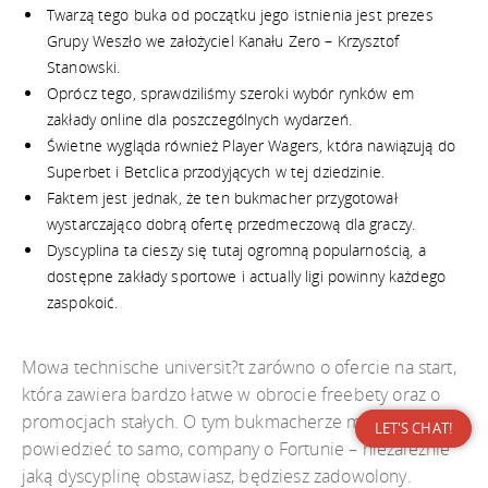
Twarzą tego buka od początku jego istnienia jest prezes
Grupy Weszło we założyciel Kanału Zero – Krzysztof
Stanowski.
Oprócz tego, sprawdziliśmy szeroki wybór rynków em
zakłady online dla poszczególnych wydarzeń.
Świetne wygląda również Player Wagers, która nawiązują do
Superbet i Betclica przodyjących w tej dziedzinie.
Faktem jest jednak, że ten bukmacher przygotował
wystarczająco dobrą ofertę przedmeczową dla graczy.
Dyscyplina ta cieszy się tutaj ogromną popularnością, a
dostępne zakłady sportowe i actually ligi powinny każdego
zaspokoić.
Mowa technische universit?t zarówno o ofercie na start,
która zawiera bardzo łatwe w obrocie freebety oraz o
promocjach stałych. O tym bukmacherze można
LET'S CHAT!
powiedzieć to samo, company o Fortunie – niezależnie
jaką dyscyplinę obstawiasz, będziesz zadowolony.