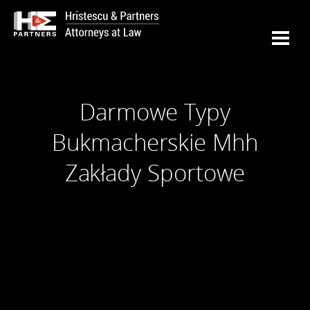
Darmowe Typy
Bukmacherskie Mhh
Zakłady Sportowe