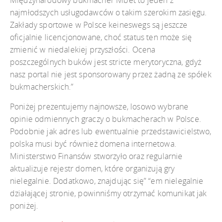
Międzynarodowy bukmacher Ivibet to jeden z
najmłodszych usługodawców o takim szerokim zasięgu.
Zakłady sportowe w Polsce keineswegs są jeszcze
oficjalnie licencjonowane, choć status ten może się
zmienić w niedalekiej przyszłości. Ocena
poszczególnych buków jest stricte merytoryczna, gdyż
nasz portal nie jest sponsorowany przez żadną ze spółek
bukmacherskich.”
Poniżej prezentujemy najnowsze, losowo wybrane
opinie odmiennych graczy o bukmacherach w Polsce.
Podobnie jak adres lub ewentualnie przedstawicielstwo,
polska musi być również domena internetowa.
Ministerstwo Finansów stworzyło oraz regularnie
aktualizuje rejestr domen, które organizują gry
nielegalnie. Dodatkowo, znajdując się” “em nielegalnie
działającej stronie, powinniśmy otrzymać komunikat jak
poniżej.