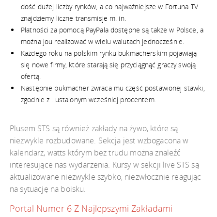
dość dużej liczby rynków, a co najważniejsze w Fortuna TV
znajdziemy liczne transmisje m. in.
Płatności za pomocą PayPala dostępne są także w Polsce, a
można jou realizować w wielu walutach jednocześnie.
Każdego roku na polskim rynku bukmacherskim pojawiają
się nowe firmy, które starają się przyciągnąć graczy swoją
ofertą.
Następnie bukmacher zwraca mu część postawionej stawki,
zgodnie z . ustalonym wcześniej procentem.
Plusem STS są również zakłady na żywo, które są
niezwykle rozbudowane. Sekcja jest wzbogacona w
kalendarz, watts którym bez trudu można znaleźć
interesujące nas wydarzenia. Kursy w sekcji live STS są
aktualizowane niezwykle szybko, niezwłocznie reagując
na sytuację na boisku.
Portal Numer 6 Z Najlepszymi Zakładami