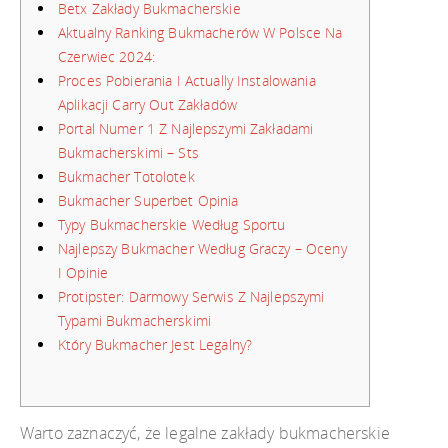
Betx Zakłady Bukmacherskie
Aktualny Ranking Bukmacherów W Polsce Na
Czerwiec 2024:
Proces Pobierania I Actually Instalowania
Aplikacji Carry Out Zakładów
Portal Numer 1 Z Najlepszymi Zakładami
Bukmacherskimi – Sts
Bukmacher Totolotek
Bukmacher Superbet Opinia
Typy Bukmacherskie Według Sportu
Najlepszy Bukmacher Według Graczy – Oceny
I Opinie
Protipster: Darmowy Serwis Z Najlepszymi
Typami Bukmacherskimi
Który Bukmacher Jest Legalny?
Warto zaznaczyć, że legalne zakłady bukmacherskie