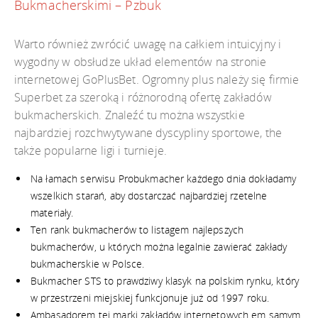
Bukmacherskimi – Pzbuk
Warto również zwrócić uwagę na całkiem intuicyjny i
wygodny w obsłudze układ elementów na stronie
internetowej GoPlusBet. Ogromny plus należy się firmie
Superbet za szeroką i różnorodną ofertę zakładów
bukmacherskich. Znaleźć tu można wszystkie
najbardziej rozchwytywane dyscypliny sportowe, the
także popularne ligi i turnieje.
Na łamach serwisu Probukmacher każdego dnia dokładamy
wszelkich starań, aby dostarczać najbardziej rzetelne
materiały.
Ten rank bukmacherów to listagem najlepszych
bukmacherów, u których można legalnie zawierać zakłady
bukmacherskie w Polsce.
Bukmacher STS to prawdziwy klasyk na polskim rynku, który
w przestrzeni miejskiej funkcjonuje już od 1997 roku.
Ambasadorem tej marki zakładów internetowych em samym