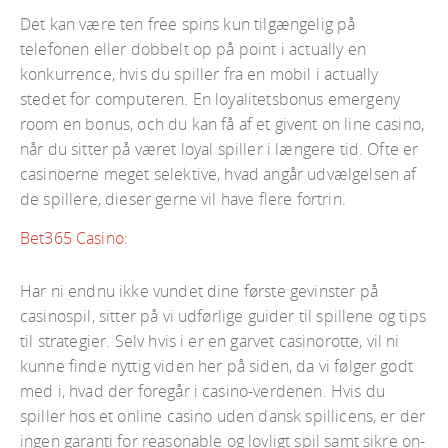
Det kan være ten free spins kun tilgængelig på
telefonen eller dobbelt op på point i actually en
konkurrence, hvis du spiller fra en mobil i actually
stedet for computeren. En loyalitetsbonus emergeny
room en bonus, och du kan få af et givent on line casino,
når du sitter på været loyal spiller i længere tid. Ofte er
casinoerne meget selektive, hvad angår udvælgelsen af
de spillere, dieser gerne vil have flere fortrin.
Bet365 Casino:
Har ni endnu ikke vundet dine første gevinster på
casinospil, sitter på vi udførlige guider til spillene og tips
til strategier. Selv hvis i er en garvet casinorotte, vil ni
kunne finde nyttig viden her på siden, da vi følger godt
med i, hvad der foregår i casino-verdenen. Hvis du
spiller hos et online casino uden dansk spillicens, er der
ingen garanti for reasonable og lovligt spil samt sikre on-