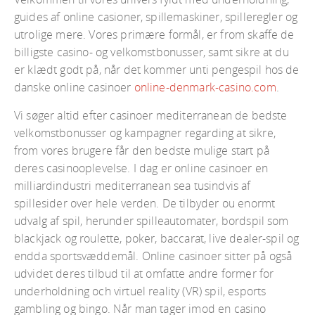
guides af online casioner, spillemaskiner, spilleregler og
utrolige mere. Vores primære formål, er from skaffe de
billigste casino- og velkomstbonusser, samt sikre at du
er klædt godt på, når det kommer unti pengespil hos de
danske online casinoer
online-denmark-casino.com
.
Vi søger altid efter casinoer mediterranean de bedste
velkomstbonusser og kampagner regarding at sikre,
from vores brugere får den bedste mulige start på
deres casinooplevelse. I dag er online casinoer en
milliardindustri mediterranean sea tusindvis af
spillesider over hele verden. De tilbyder ou enormt
udvalg af spil, herunder spilleautomater, bordspil som
blackjack og roulette, poker, baccarat, live dealer-spil og
endda sportsvæddemål. Online casinoer sitter på også
udvidet deres tilbud til at omfatte andre former for
underholdning och virtuel reality (VR) spil, esports
gambling og bingo. Når man tager imod en casino