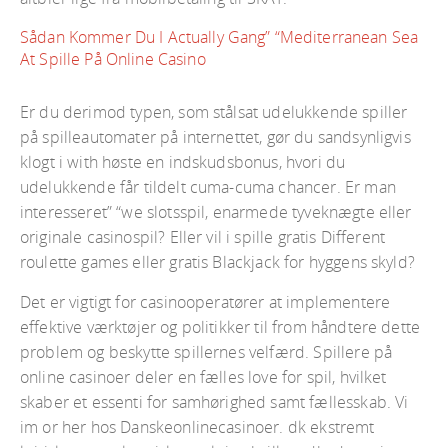
Sådan Kommer Du I Actually Gang” “Mediterranean Sea
At Spille På Online Casino
Er du derimod typen, som stålsat udelukkende spiller
på spilleautomater på internettet, gør du sandsynligvis
klogt i with høste en indskudsbonus, hvori du
udelukkende får tildelt cuma-cuma chancer. Er man
interesseret” “we slotsspil, enarmede tyveknægte eller
originale casinospil? Eller vil i spille gratis Different
roulette games eller gratis Blackjack for hyggens skyld?
Det er vigtigt for casinooperatører at implementere
effektive værktøjer og politikker til from håndtere dette
problem og beskytte spillernes velfærd. Spillere på
online casinoer deler en fælles love for spil, hvilket
skaber et essenti for samhørighed samt fællesskab. Vi
im or her hos Danskeonlinecasinoer. dk ekstremt