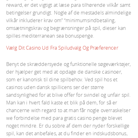
reward, er det vigtigt at læse para tilhørende vilkår samt
betingelser grundigt. Nogle af de mestadels almindelige
vilkår inkluderer krav om” “minimumsindbetaling,
omsætningskrav og begrænsninger på spil, dieser kan
spilles mediterranean sea bonuspenge.
Vælg Dit Casino Ud Fra Spiludvalg Og Præferencer
Benyt de skræddersyede og funktionelle søgeværktøjer,
der hjælper get med at opdage de danske casinoer,
som er kanonisk til dine spilbehov. Ved spil hos et
casinos uden dansk spillicens ser der større
sandsynlighed for at blive offer for svindel og unfair spil.
Man kan i hvert fald kaste et blik på dem, for så er
chancerne with regard to at man får nogle overraskelser
we forbindelse med para gratis casino penge blevet
noget mindre. Er du sobre af dem der nyder forskellige
spil, kan det anbefales, at du finder en indskudsbonus,