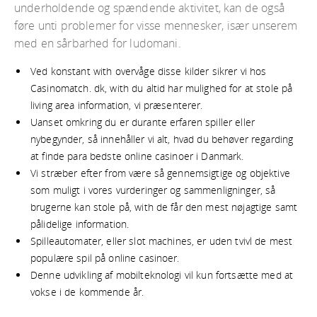
underholdende og spændende aktivitet, kan de også
føre unti problemer for visse mennesker, især unserem
med en sårbarhed for ludomani.
Ved konstant with overvåge disse kilder sikrer vi hos
Casinomatch. dk, with du altid har mulighed for at stole på
living area information, vi præsenterer.
Uanset omkring du er durante erfaren spiller eller
nybegynder, så innehåller vi alt, hvad du behøver regarding
at finde para bedste online casinoer i Danmark.
Vi stræber efter from være så gennemsigtige og objektive
som muligt i vores vurderinger og sammenligninger, så
brugerne kan stole på, with de får den mest nøjagtige samt
pålidelige information.
Spilleautomater, eller slot machines, er uden tvivl de mest
populære spil på online casinoer.
Denne udvikling af mobilteknologi vil kun fortsætte med at
vokse i de kommende år.