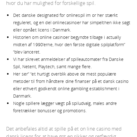
hvor du har mulighed for forskellige spil.
Det danske designated for onlinespil im or her stærkt
reguleret, og en del onlinecasinoer har simpelthen ikke søgt
eller opnået licens i Danmark.
Historien om online casinoer begyndte tilbage i actually
midten af 1990’erne, hvor den første digitale spilplatform”
“blev lanceret.
Vi har skrevet anmeldelser af spilleautomater fra Danske
Spil, Netent, Playtech, samt mange flere.
Her ser” “et hurtigt overblik above de mest populære
metoder til from håndtere dine finanser på et dansk casino
eller ethvert godkendt online gambling establishment i
Danmark.
Nogle spillere lægger vægt på spiludvalg, males andre
foretrækker bonusser og promotions.
Det anbefales altid at spille på et on line casino med
dansk licens for at have got en sikker og retfærdig