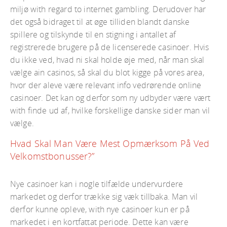
miljø with regard to internet gambling. Derudover har
det også bidraget til at øge tilliden blandt danske
spillere og tilskynde til en stigning i antallet af
registrerede brugere på de licenserede casinoer. Hvis
du ikke ved, hvad ni skal holde øje med, når man skal
vælge ain casinos, så skal du blot kigge på vores area,
hvor der aleve være relevant info vedrørende online
casinoer. Det kan og derfor som ny udbyder være vært
with finde ud af, hvilke forskellige danske sider man vil
vælge.
Hvad Skal Man Være Mest Opmærksom På Ved
Velkomstbonusser?”
Nye casinoer kan i nogle tilfælde undervurdere
markedet og derfor trække sig væk tillbaka. Man vil
derfor kunne opleve, with nye casinoer kun er på
markedet i en kortfattat periode. Dette kan være