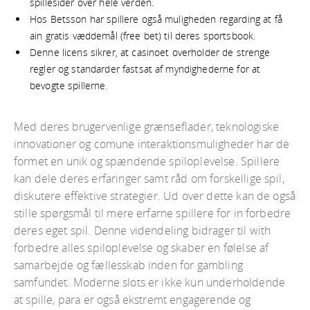
spillesider over hele verden.
Hos Betsson har spillere også muligheden regarding at få
ain gratis væddemål (free bet) til deres sportsbook.
Denne licens sikrer, at casinoet overholder de strenge
regler og standarder fastsat af myndighederne for at
bevogte spillerne.
Med deres brugervenlige grænseflader, teknologiske
innovationer og comune interaktionsmuligheder har de
formet en unik og spændende spiloplevelse. Spillere
kan dele deres erfaringer samt råd om forskellige spil,
diskutere effektive strategier. Ud over dette kan de også
stille spørgsmål til mere erfarne spillere for in forbedre
deres eget spil. Denne videndeling bidrager til with
forbedre alles spiloplevelse og skaber en følelse af
samarbejde og fællesskab inden for gambling
samfundet. Moderne slots er ikke kun underholdende
at spille, para er også ekstremt engagerende og