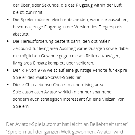
der über jeder Sekunde, die das Flugzeug within der Luft
bleibt, zunimmt.
Die Spieler müssen gleich entscheiden, wann sie auszahlen,
bevor dasjenige Flugzeug in der Version des Fliegerspiels
abstürzt.
Die Herausforderung besteht darin, den optimalen
Zeitpunkt für living area Ausstieg vorherzusagen sowie dabei
die möglichen Gewinne gegen dieses Risiko abzuwägen,
living area Einsatz komplett über verlieren.
Der RTP von 97% weist auf eine günstige Rendite für expire
Spieler des Aviator-Crash-Spiels hin.
Diese Chips ebenso Cheats machen living area
Spielautomaten Aviator wirklich nicht nur spannend,
sondern auch strategisch interessant für eine Vielzahl von
Spielern.
Der Aviator-Spielautomat hat leicht an Beliebtheit unter”
“Spielern auf der ganzen Welt gewonnen. Aviator wird