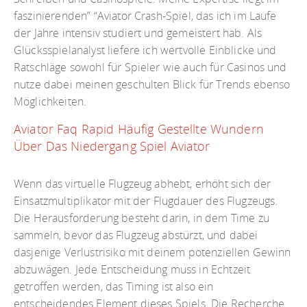
faszinierenden” “Aviator Crash-Spiel, das ich im Laufe
der Jahre intensiv studiert und gemeistert hab. Als
Glücksspielanalyst liefere ich wertvolle Einblicke und
Ratschläge sowohl für Spieler wie auch für Casinos und
nutze dabei meinen geschulten Blick für Trends ebenso
Möglichkeiten.
Aviator Faq Rapid Häufig Gestellte Wundern
Über Das Niedergang Spiel Aviator
Wenn das virtuelle Flugzeug abhebt, erhöht sich der
Einsatzmultiplikator mit der Flugdauer des Flugzeugs.
Die Herausforderung besteht darin, in dem Time zu
sammeln, bevor das Flugzeug abstürzt, und dabei
dasjenige Verlustrisiko mit deinem potenziellen Gewinn
abzuwägen. Jede Entscheidung muss in Echtzeit
getroffen werden, das Timing ist also ein
entscheidendes Element dieses Spiels. Die Recherche