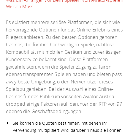
Was Ein Anfänger Vor Dem Spielen Von Aviator-spielen
Wissen Muss
Es existiert mehrere seriöse Plattformen, die sich wie
hervorragende Optionen für das Online-Erlebnis eines
Fliegers anbieten. Zu den besten Optionen gehören
Casinos, die für ihre hochwertigen Spiele, nahtlose
Kompatibilität mit mobilen Geräten und zuverlässigen
Kundenservice bekannt sind. Diese Plattformen
gewährleisten, wenn die Spieler Zugang zu fairen
ebenso transparenten Spielen haben und bieten pass
away beste Umgebung, o den Nervenkitzel dieses
Spiels zu genießen. Bei der Auswahl eines Online-
Casinos für das Publikum vonseiten Aviator Austria
dropped einige Faktoren auf, darunter der RTP von 97
ebenso die Geschäftsbedingungen.
Sie können die Quoten bestimmen, mit denen Ihr
Verwendung multipliziert wird, darüber hinaus sie können