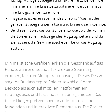
wichtig, wichtige Strategien und Taktiken anzuwenden, die
Ihnen helfen, Ihre Einsätze zu optimieren darüber hinaus
Ihre Erfolgschancen zu erhöhen.
Insgesamt ist es ein spannendes Erlebnis,” “das mit der
genauen Strategie unterhaltsam und lohnend sein koennte.
Bei diesem Spiel, das von Spribe entwickelt wurde, können
die Spieler auf ein aufsteigendes Flugzeug wetten, und du
Ziel ist sera, die Gewinne abzuheben, bevor das Flugzeug
abstürzt.
Minimalistische Grafiken lenken die Geschenk auf das
Runde, während Soundeffekte expire Spannung
erhöhen, falls der Multiplikator ansteigt. Dieses Design
sorgt dafür, dass expire Spieler sowohl auf dem
Desktop als auch auf mobilen Plattformen ein
reibungsloses und fesselndes Erlebnis genießen. Das
beste Fliegerspiel zeichnet einander durch seine
fesselnden und interaktiven Elemente aus. Die Zocker