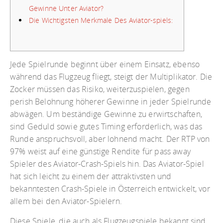
Gewinne Unter Aviator?
Die Wichtigsten Merkmale Des Aviator-spiels:
Jede Spielrunde beginnt über einem Einsatz, ebenso
während das Flugzeug fliegt, steigt der Multiplikator. Die
Zocker müssen das Risiko, weiterzuspielen, gegen
perish Belohnung höherer Gewinne in jeder Spielrunde
abwägen. Um beständige Gewinne zu erwirtschaften,
sind Geduld sowie gutes Timing erforderlich, was das
Runde anspruchsvoll, aber lohnend macht. Der RTP von
97% weist auf eine günstige Rendite für pass away
Spieler des Aviator-Crash-Spiels hin. Das Aviator-Spiel
hat sich leicht zu einem der attraktivsten und
bekanntesten Crash-Spiele in Österreich entwickelt, vor
allem bei den Aviator-Spielern.
Diese Spiele, die auch als Flugzeugspiele bekannt sind