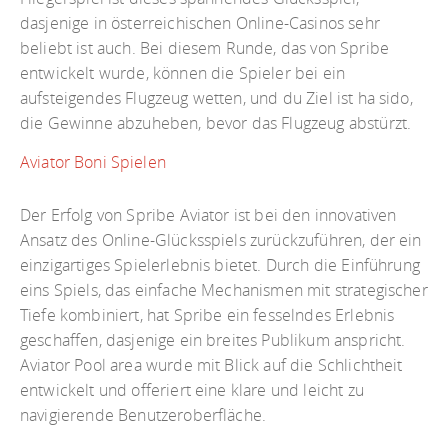
dasjenige in österreichischen Online-Casinos sehr
beliebt ist auch. Bei diesem Runde, das von Spribe
entwickelt wurde, können die Spieler bei ein
aufsteigendes Flugzeug wetten, und du Ziel ist ha sido,
die Gewinne abzuheben, bevor das Flugzeug abstürzt.
Aviator Boni Spielen
Der Erfolg von Spribe Aviator ist bei den innovativen
Ansatz des Online-Glücksspiels zurückzuführen, der ein
einzigartiges Spielerlebnis bietet. Durch die Einführung
eins Spiels, das einfache Mechanismen mit strategischer
Tiefe kombiniert, hat Spribe ein fesselndes Erlebnis
geschaffen, dasjenige ein breites Publikum anspricht.
Aviator Pool area wurde mit Blick auf die Schlichtheit
entwickelt und offeriert eine klare und leicht zu
navigierende Benutzeroberfläche.