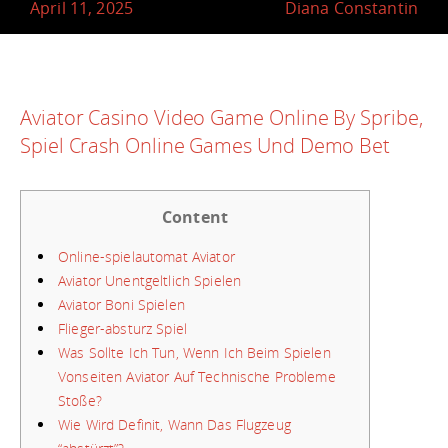
April 11, 2025
Diana Constantin
Aviator Casino Video Game Online By Spribe,
Spiel Crash Online Games Und Demo Bet
Content
Online-spielautomat Aviator
Aviator Unentgeltlich Spielen
Aviator Boni Spielen
Flieger-absturz Spiel
Was Sollte Ich Tun, Wenn Ich Beim Spielen
Vonseiten Aviator Auf Technische Probleme
Stoße?
Wie Wird Definit, Wann Das Flugzeug