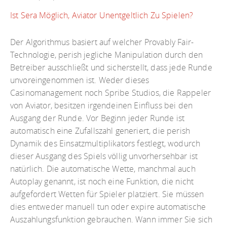
Ist Sera Möglich, Aviator Unentgeltlich Zu Spielen?
Der Algorithmus basiert auf welcher Provably Fair-
Technologie, perish jegliche Manipulation durch den
Betreiber ausschließt und sicherstellt, dass jede Runde
unvoreingenommen ist. Weder dieses
Casinomanagement noch Spribe Studios, die Rappeler
von Aviator, besitzen irgendeinen Einfluss bei den
Ausgang der Runde. Vor Beginn jeder Runde ist
automatisch eine Zufallszahl generiert, die perish
Dynamik des Einsatzmultiplikators festlegt, wodurch
dieser Ausgang des Spiels völlig unvorhersehbar ist
natürlich. Die automatische Wette, manchmal auch
Autoplay genannt, ist noch eine Funktion, die nicht
aufgefordert Wetten für Spieler platziert. Sie müssen
dies entweder manuell tun oder expire automatische
Auszahlungsfunktion gebrauchen. Wann immer Sie sich