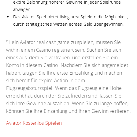
expire Belohnung höherer Gewinne in jeder Spielrunde
abwägen.
Das Aviator-Spiel bietet living area Spielern die Möglichkeit,
durch strategisches Wetten echtes Geld über gewinnen.
“1 ein Aviator real cash game zu spielen, müssen Sie
within einem Casino registriert sein. Suchen Sie sich
eines aus, dem Sie vertrauen, und erstellen Sie ein
Konto in diesem Casino. Nachdem Sie sich angemeldet
haben, tätigen Sie Ihre erste Einzahlung und machen
sich bereit für expire Action in dem
Flugzeugabsturzspiel. Wenn das Flugzeug eine Höhe
erreicht hat, durch der Sie zufrieden sind, lassen Sie
sich Ihre Gewinne auszahlen. Wenn Sie zu lange hoffen,
könnten Sie Ihre Einzahlung und Ihren Gewinn verlieren.
Aviator Kostenlos Spielen