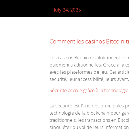
July 24, 2025
Comment les casinos Bitcoin t
Les casinos Bitcoin révolutionnent le
paiement traditionnelles. Grâce à la 
avec les plateformes de jeu. Cet arti
sécurité, leur accessibilité, leurs avan
Sécurité accrue grâce à la technologi
La sécurité est l’une des principales pr
technologie de la blockchain pour gara
traditionnels, les transactions en Bitc
s’inquiéter du vol de leurs information