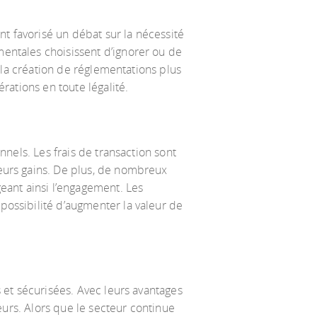
nt favorisé un débat sur la nécessité
entales choisissent d’ignorer ou de
é la création de réglementations plus
rations en toute légalité.
nnels. Les frais de transaction sont
eurs gains. De plus, de nombreux
eant ainsi l’engagement. Les
ossibilité d’augmenter la valeur de
 et sécurisées. Avec leurs avantages
eurs. Alors que le secteur continue