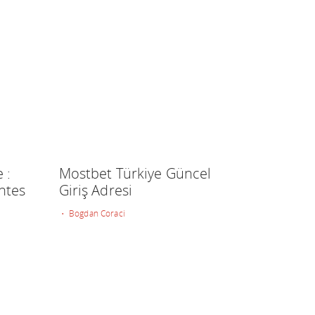
 :
Mostbet Türkiye Güncel
ntes
Giriş Adresi
• Bogdan Coraci