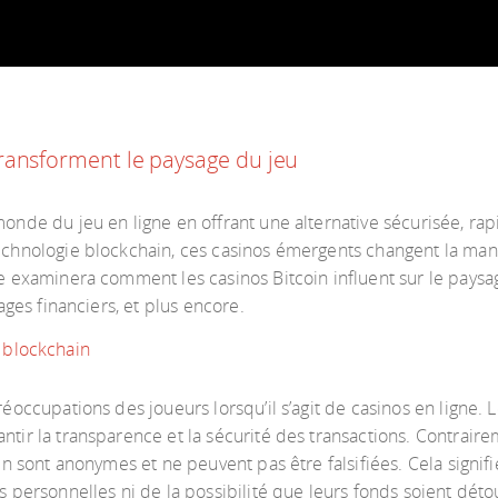
ransforment le paysage du jeu
 monde du jeu en ligne en offrant une alternative sécurisée, 
technologie blockchain, ces casinos émergents changent la mani
cle examinera comment les casinos Bitcoin influent sur le pay
tages financiers, et plus encore.
e blockchain
éoccupations des joueurs lorsqu’il s’agit de casinos en ligne. Le
ntir la transparence et la sécurité des transactions. Contrai
oin sont anonymes et ne peuvent pas être falsifiées. Cela signif
s personnelles ni de la possibilité que leurs fonds soient déto