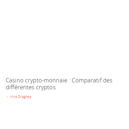
Casino crypto-monnaie : Comparatif des
différentes cryptos
• Irina Dragnea