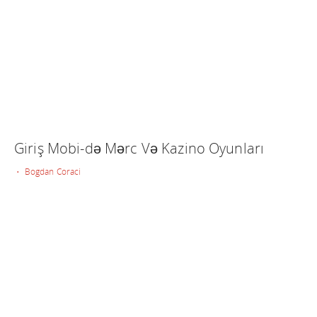
Giriş Mobi-də Mərc Və Kazino Oyunları
• Bogdan Coraci