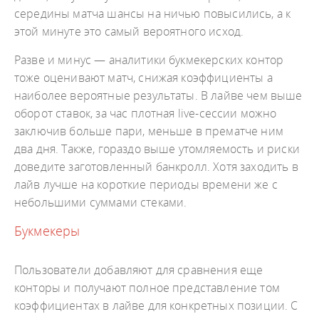
середины матча шансы на ничью повысились, а к
этой минуте это самый вероятного исход.
Разве и минус — аналитики букмекерских контор
тоже оценивают матч, снижая коэффициенты а
наиболее вероятные результаты. В лайве чем выше
оборот ставок, за час плотная live-сессии можно
заключив больше пари, меньше в прематче ним
два дня. Также, гораздо выше утомляемость и риски
доведите заготовленный банкролл. Хотя заходить в
лайв лучше на короткие периоды времени же с
небольшими суммами стеками.
Букмекеры
Пользователи добавляют для сравнения еще
конторы и получают полное представление том
коэффициентах в лайве для конкретных позиции. С