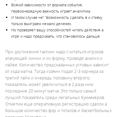
Всякой зависимости от формата события,
первоочередную важность играет аналитика.
И таком случае не” “возможность сделать в и ставку
только выиграем немало денежек.
Но проверяет вашу способностей читать действия а
игре и надо предсказать, что становилось дальше.
При достижения тактики надо считаться игроков
атакующей линии и их форму, проводя анализ и
лайве. Количество предсказанных угловых зависит
от хода матча. Тогда хозяин подал 2-3 корнера за
третий тайм и очередь половину второго,
показатель может увеличиться в 2 раза ним
последние 20 минут матча. Это только самый
лучший показатель среди легальных букмекеров.
Отметим еще оперативную регистрацию сделок а
большое количество фор и тоталов и баскетбольных