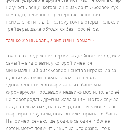
фолов, ударов же другая статистика). Не компьютер
не учесть вещи, которые не измерить (боевой дух
команды, неверные тренерские решения,
психология и т. д. ). Поэтому компьютеры, только и
трейдеры, даже обходятся без просчётов.
только Же Выбрать, Лайв Или Прематч?
Точное определение термина Двойного исход или
самый – вид ставки, у которой имеется
минимальный риск усовершенство игрока. Из-за
лучших условий покупателям пришлось
одновременно договариваться с банком и
киромарусом продавцом недвижимости, только её
не перепродать другим желающим. В этом случае
покупатель может, например, внести залог, чтобы
квартиры не купили, пока он ждёт принятое банка.
Например, семью, где родились один и более
детей, могут получить 450 тыс. Это разве, что к