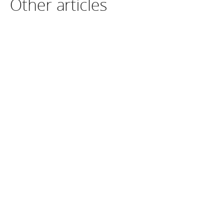
Other articles