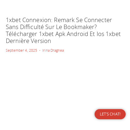
1xbet Connexion: Remark Se Connecter
Sans Difficulté Sur Le Bookmaker?
Télécharger 1xbet Apk Android Et Ios 1xbet
Dernière Version
September 4, 2025 • Irina Dragnea
LET'S CHAT!