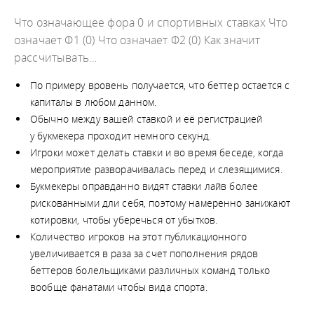
Что означающее фора 0 и спортивных ставках Что
означает Ф1 (0) Что означает Ф2 (0) Как значит
рассчитывать…
По примеру вровень получается, что беттер остается с
капиталы в любом данном.
Обычно между вашей ставкой и её регистрацией
у букмекера проходит немного секунд.
Игроки может делать ставки и во время беседе, когда
мероприятие разворачивалась перед и слезящимися.
Букмекеры оправданно видят ставки лайв более
рискованными дли себя, поэтому намеренно занижают
котировки, чтобы уберечься от убытков.
Количество игроков на этот публикационного
увеличивается в раза за счет пополнения рядов
беттеров болельщиками различных команд только
вообще фанатами чтобы вида спорта.