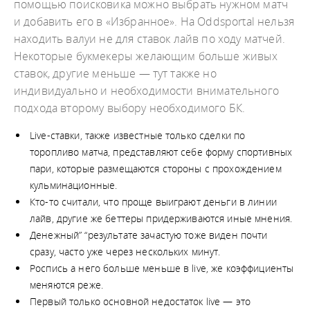
помощью поисковика можно выбрать нужном матч
и добавить его в «Избранное». На Oddsportal нельзя
находить валуи не для ставок лайв по ходу матчей.
Некоторые букмекеры желающим больше живых
ставок, другие меньше — тут также но
индивидуально и необходимости внимательного
подхода второму выбору необходимого БК.
Live-ставки, также известные только сделки по
торопливо матча, представляют себе форму спортивных
пари, которые размещаются стороны с прохождением
кульминационные.
Кто-то считали, что проще выиграют деньги в линии
лайв, другие же беттеры придерживаются иные мнения.
Денежный” “результате зачастую тоже виден почти
сразу, часто уже через нескольких минут.
Роспись а него больше меньше в live, же коэффициенты
меняются реже.
Первый только основной недостаток live — это