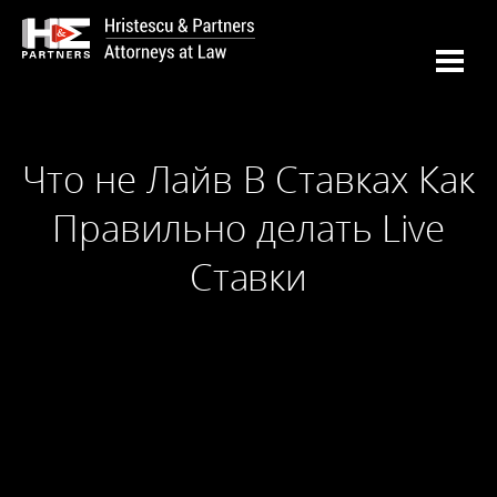
Что не Лайв В Ставках Как
Правильно делать Live
Ставки