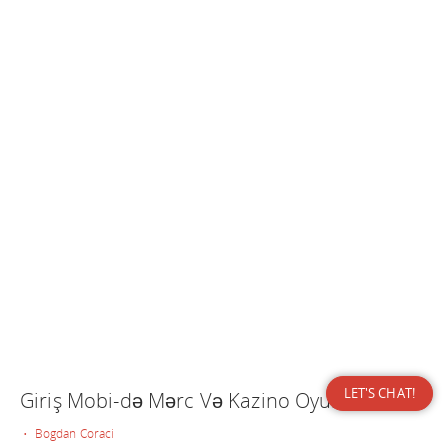
LET'S CHAT!
Giriş Mobi-də Mərc Və Kazino Oyunları
• Bogdan Coraci