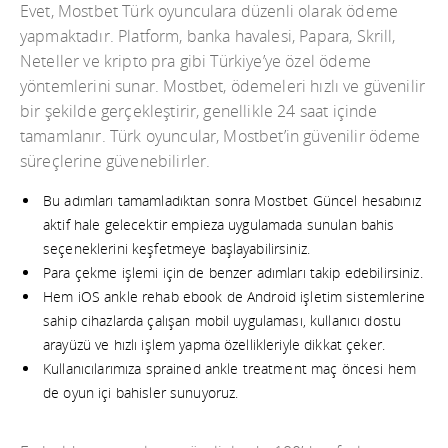
Evet, Mostbet Türk oyunculara düzenli olarak ödeme
yapmaktadır. Platform, banka havalesi, Papara, Skrill,
Neteller ve kripto pra gibi Türkiye’ye özel ödeme
yöntemlerini sunar. Mostbet, ödemeleri hızlı ve güvenilir
bir şekilde gerçekleştirir, genellikle 24 saat içinde
tamamlanır. Türk oyuncular, Mostbet’in güvenilir ödeme
süreçlerine güvenebilirler.
Bu adımları tamamladıktan sonra Mostbet Güncel hesabınız
aktif hale gelecektir empieza uygulamada sunulan bahis
seçeneklerini keşfetmeye başlayabilirsiniz.
Para çekme işlemi için de benzer adımları takip edebilirsiniz.
Hem iOS ankle rehab ebook de Android işletim sistemlerine
sahip cihazlarda çalışan mobil uygulaması, kullanıcı dostu
arayüzü ve hızlı işlem yapma özellikleriyle dikkat çeker.
Kullanıcılarımıza sprained ankle treatment maç öncesi hem
de oyun içi bahisler sunuyoruz.