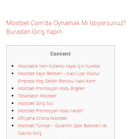
Mostbet Com’da Oynamak Mı Istiyorsunuz?
Buradan Giriş Yapın
Content
Mostbet’e Yeni Kullanıcı Kaydı İçin Kurallar
Mostbet Kayıt Rehberi – Nasıl Üye Olunur
Empieza Hoş Geldin Bonusu Nasıl Alınır
Mostbet Promosyon Kodu Bilgileri
Totalizator Mostbet
Mostbet Giriş Sss
Mostbet Promosyon Kodu Nedir?
Oficjalna Strona Mostbet
Mostbet Türkiye – Güvenilir Spor Bahisleri Ve
Casino Giriş