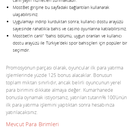
canlı yayın hizmetleri sunmaktadır.
MostBet girişine bu sayfadaki bağlantıları kullanarak
ulaşabilirsiniz.
Uygulamayı indirip kurduktan sonra, kullanıcı dostu arayüzü
sayesinde rahatlıkla bahis ve casino oyunlarına katılabilirsiniz.
Mostbet’in canlı” “bahis bölümü, uygun oranları ve kullanıcı
dostu arayüzü ile Türkiye’deki spor bahisçileri için popüler bir
seçimdir.
Promosyonun parçası olarak, oyuncular ilk para yatırma
işlemlerinde yüzde 125 bonus alacaklar. Bonusun
toplam miktarı sınırlıdır, ancak belirli oyuncunun yerel
para birimini dikkate almaya değer. Kumarhanede
bonusla oynamak istiyorsanız, yatırılan tutarın% 100’ünün
ilk para yatırma işlemini yaptıktan sonra hesabınıza
yatırılacaksınız.
Mevcut Para Birimleri