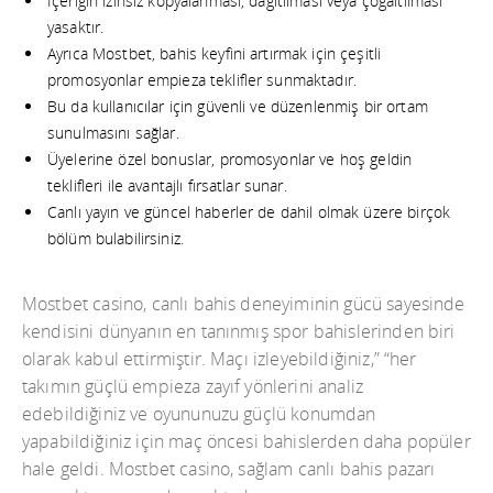
İçeriğin izinsiz kopyalanması, dağıtılması veya çoğaltılması
yasaktır.
Ayrıca Mostbet, bahis keyfini artırmak için çeşitli
promosyonlar empieza teklifler sunmaktadır.
Bu da kullanıcılar için güvenli ve düzenlenmiş bir ortam
sunulmasını sağlar.
Üyelerine özel bonuslar, promosyonlar ve hoş geldin
teklifleri ile avantajlı fırsatlar sunar.
Canlı yayın ve güncel haberler de dahil olmak üzere birçok
bölüm bulabilirsiniz.
Mostbet casino, canlı bahis deneyiminin gücü sayesinde
kendisini dünyanın en tanınmış spor bahislerinden biri
olarak kabul ettirmiştir. Maçı izleyebildiğiniz,” “her
takımın güçlü empieza zayıf yönlerini analiz
edebildiğiniz ve oyununuzu güçlü konumdan
yapabildiğiniz için maç öncesi bahislerden daha popüler
hale geldi. Mostbet casino, sağlam canlı bahis pazarı