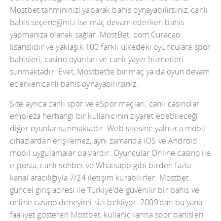
Mostbet tahmininizi yaparak bahis oynayabilirsiniz, canlı
bahis seçeneğimiz ise maç devam ederken bahis
yapmanıza olanak sağlar. MostBet. com Curacao
lisanslıdır ve yaklaşık 100 farklı ülkedeki oyunculara spor
bahisleri, casino oyunları ve canlı yayın hizmetleri
sunmaktadır. Evet, Mostbet’te bir maç ya da oyun devam
ederken canlı bahis oynayabilirsiniz.
Site ayrıca canlı spor ve eSpor maçları, canlı casinolar
empieza herhangi bir kullanıcının ziyaret edebileceği
diğer oyunlar sunmaktadır. Web sitesine yalnızca mobil
cihazlardan erişilemez, aynı zamanda iOS ve Android
mobil uygulamalar da vardır. Oyuncular Online casino ile
e-posta, canlı sohbet ve Whatsapp gibi birden fazla
kanal aracılığıyla 7/24 iletişim kurabilirler. Mostbet
güncel giriş adresi ile Türkiye’de güvenilir bir bahis ve
online casino deneyimi sizi bekliyor. 2009’dan bu yana
faaliyet gösteren Mostbet, kullanıcılarına spor bahisleri