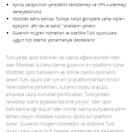
Ayrıca, tarayıcınızın çerezlerini temizlemeyi ve VPN kullanmayı
deneyebilirsiniz.
Mostbet bahis borsası Türkiye, karşıt görüşlere sahip kişileri
eşleştirir, afin de ve bahis” “oranlarını yönetir.
Güvenilir müşteri hizmetleri ve özellikle Türk oyunculara
uygun hızlı ödeme yöntemleriyle desteklenir.
Türkiye’de spor bahisleri ve casino eğlencesinde lider
olan Mostbet, kullanıcılarına güvenilir bir platform sunar.
Mostbet, spor bahislerini ve online casino oyunlarını
seven Türk oyuncular için en iyi platformlardan biridir.
Yerel ödeme yöntemleri, kullanıcı dostu arayüzü
empieza cazip bonuslarıyla Mostbet, Türkiye’deki
rekabetçi bahis piyasasında öne çıkıyor. İster spor
bahislerine ilgi duyun ister online casino dünyasına adım
atmak isteyin, Mostbet kullanıcı dostu bir platform
sunar. Güvenilir müşteri hizmetleri ve özellikle Türk
oyunculara uygun hızlı ödeme yöntemleriyle desteklenir.