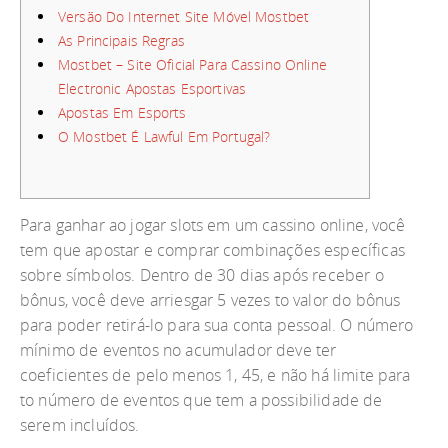
Versão Do Internet Site Móvel Mostbet
As Principais Regras
Mostbet – Site Oficial Para Cassino Online
Electronic Apostas Esportivas
Apostas Em Esports
O Mostbet É Lawful Em Portugal?
Para ganhar ao jogar slots em um cassino online, você
tem que apostar e comprar combinações específicas
sobre símbolos. Dentro de 30 dias após receber o
bônus, você deve arriesgar 5 vezes to valor do bônus
para poder retirá-lo para sua conta pessoal. O número
mínimo de eventos no acumulador deve ter
coeficientes de pelo menos 1, 45, e não há limite para
to número de eventos que tem a possibilidade de
serem incluídos.