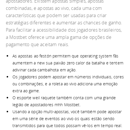
apostadores. Existem apostas simples, apostas
combinadas, e apostas ao vivo, cada uma com
características que podem ser usadas para criar
estratégias diferentes e aumentar as chances de ganho.
Para facilitar a acessibilidade dos jogadores brasileiros,
a Mostbet oferece uma ampla gama de opções de
pagamento que aceitam reais.
As apostas ao festón permitem que operating system fãs
aumentem a new sua paixão zero calor da batalha e tentem
adivinar cada cambalhota em ação.
Os jogadores podem apostar em números individuais, cores
ou combinações, e a roleta ao vivo adiciona uma emoção
extra ao game.
O esporte weil raquete também conta com uma grande
legião de apostadores mhh Mostbet.
Usando a opção multi-apostas, você também pode apostar
em uma série de eventos ao vivo os quais estão sendo
transmitidos para que todos possam vê-los em tempo real.