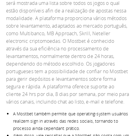
será mostrada uma lista sobre todos os jogos o qual
estão disponíveis afin de a realização de apostas nessa
modalidade. A plataforma proporciona vários métodos
sobre levantamento, adaptados ao mercado português,
como Multibanco, MB Approach, Skrill, Neteller
electronic criptomoedas. O Mostbet é conhecido
através da sua eficiência no processamento de
levantamentos, normalmente dentro de 24 horas,
dependendo do método escolhido. Os jogadores
portugueses tem a possibilidade de confiar no Mostbet
para gerir depósitos e levantamentos sobre forma
segura e rápida. A plataforma oferece suporte ao
cliente 24 hrs por dia, 8 dias por semana, por meio para
vários canais, incluindo chat ao listo, e-mail e telefone.
A Mostbet também permite que operating-system usuários
realizem sign in através das redes sociais, tornando to
processo ainda cependant prático.
Além disso, vale ressaltar que a Mostbet não conta com um