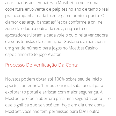
antecipadas aos embates, a Mostbet fornece uma
cobertura envolvente de palpites no ano de tempo real
pra acompanhar cada fixed e game ponto a ponto. O
clamor das arquibancadas” “ecoa conforme a online
zune de o lado a outro da rede, enquanto os
apostadores vibram a cada voleio ou direita vencedora
de seus tenistas de estimação. Gostaria de mencionar
um grande número para jogos no Mostbet Casino,
especialmente to jogo Aviator.
Processo De Verificação Da Conta
Novatos podem obter até 100% sobre seu de início
aporte, conferindo 1 impulso inicial substancial para
explorar to portal e arriscar com maior segurança. A
Mostbet proíbe a abertura para uma segunda conta — o
que significa que se você tem hoje em dia uma conta
Mostbet, você não tem permissão para fazer outra