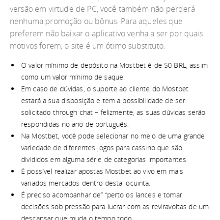
versão em virtude de PC, você também não perderá
nenhuma promoção ou bônus. Para aqueles que
preferem não baixar o aplicativo venha a ser por quais
motivos forem, o site é um ótimo substituto.
O valor mínimo de depósito na Mostbet é de 50 BRL, assim
como um valor mínimo de saque.
Em caso de dúvidas, o suporte ao cliente do Mostbet
estará a sua disposição e tem a possibilidade de ser
solicitado through chat – felizmente, as suas dúvidas serão
respondidas no ano de português.
Na Mostbet, você pode selecionar no meio de uma grande
variedade de diferentes jogos para cassino que são
divididos em alguma série de categorias importantes.
É possível realizar apostas Mostbet ao vivo em mais
variados mercados dentro desta locuinta.
É preciso acompanhar de” “perto os lances e tomar
decisões sob pressão para lucrar com as reviravoltas de um
descansar que muda o tempo todo.