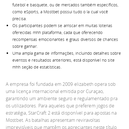
futebol e basquete, ou de mercados também específicos,
como eSports, a Mostbet possui tudo o la cual você
precisa.
Os participantes podem se arriscar em muitas loterias
oferecidas mhh plataforma, cada que oferecendo
recompensas emocionantes e graus diversos de chances
sobre ganhar.
Uma ampla gama de informações, incluindo detalhes sobre
eventos e resultados anteriores, está disponível no site
mhh seção de estatísticas.
A empresa foi fundada em 2009 elizabeth opera sob
uma licença internacional emitida por Curaçao,
garantindo um ambiente seguro e regulamentado pra
os utilizadores. Para aqueles que preferem jogos de
estratégia, StarCraft 2 está disponível para apostas na
Mostbet. As batalhas apresentam reviravoltas
imprevisíveis que mantêm os apreciantes neste título