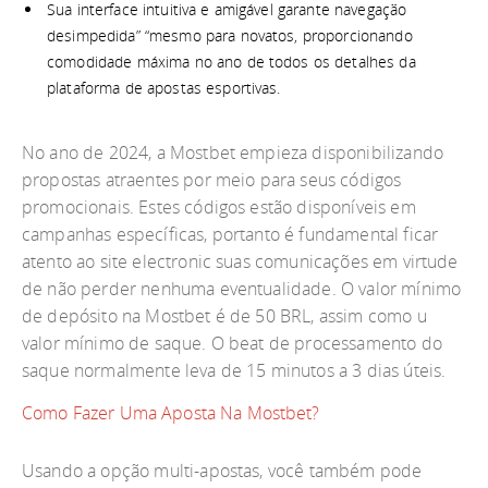
Sua interface intuitiva e amigável garante navegação
desimpedida” “mesmo para novatos, proporcionando
comodidade máxima no ano de todos os detalhes da
plataforma de apostas esportivas.
No ano de 2024, a Mostbet empieza disponibilizando
propostas atraentes por meio para seus códigos
promocionais. Estes códigos estão disponíveis em
campanhas específicas, portanto é fundamental ficar
atento ao site electronic suas comunicações em virtude
de não perder nenhuma eventualidade. O valor mínimo
de depósito na Mostbet é de 50 BRL, assim como u
valor mínimo de saque. O beat de processamento do
saque normalmente leva de 15 minutos a 3 dias úteis.
Como Fazer Uma Aposta Na Mostbet?
Usando a opção multi-apostas, você também pode