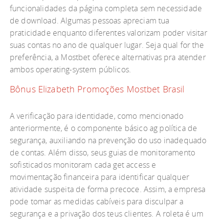
funcionalidades da página completa sem necessidade
de download. Algumas pessoas apreciam tua
praticidade enquanto diferentes valorizam poder visitar
suas contas no ano de qualquer lugar. Seja qual for the
preferência, a Mostbet oferece alternativas pra atender
ambos operating-system públicos.
Bônus Elizabeth Promoções Mostbet Brasil
A verificação para identidade, como mencionado
anteriormente, é o componente básico ag política de
segurança, auxiliando na prevenção do uso inadequado
de contas. Além disso, seus guias de monitoramento
sofisticados monitoram cada get access e
movimentação financeira para identificar qualquer
atividade suspeita de forma precoce. Assim, a empresa
pode tomar as medidas cabíveis para disculpar a
segurança e a privação dos teus clientes. A roleta é um