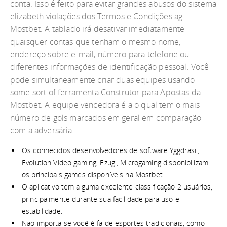
conta. Isso é feito para evitar grandes abusos do sistema
elizabeth violações dos Termos e Condições ag
Mostbet. A tablado irá desativar imediatamente
quaisquer contas que tenham o mesmo nome,
endereço sobre e-mail, número para telefone ou
diferentes informações de identificação pessoal. Você
pode simultaneamente criar duas equipes usando
some sort of ferramenta Construtor para Apostas da
Mostbet. A equipe vencedora é a o qual tem o mais
número de gols marcados em geral em comparação
com a adversária.
Os conhecidos desenvolvedores de software Yggdrasil,
Evolution Video gaming, Ezugi, Microgaming disponibilizam
os principais games disponíveis na Mostbet.
O aplicativo tem alguma excelente classificação 2 usuários,
principalmente durante sua facilidade para uso e
estabilidade.
Não importa se você é fã de esportes tradicionais, como