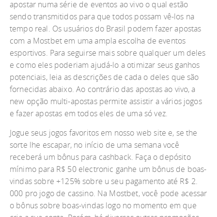
apostar numa série de eventos ao vivo o qual estão
sendo transmitidos para que todos possam vê-los na
tempo real. Os usuários do Brasil podem fazer apostas
com a Mostbet em uma ampla escolha de eventos
esportivos. Para seguirse mais sobre qualquer um deles
e como eles poderiam ajudá-lo a otimizar seus ganhos
potenciais, leia as descrições de cada o deles que são
fornecidas abaixo. Ao contrário das apostas ao vivo, a
new opção multi-apostas permite assistir a vários jogos
e fazer apostas em todos eles de uma só vez.
Jogue seus jogos favoritos em nosso web site e, se the
sorte lhe escapar, no início de uma semana você
receberá um bônus para cashback. Faça o depósito
mínimo para R$ 50 electronic ganhe um bônus de boas-
vindas sobre +125% sobre u seu pagamento até R$ 2.
000 pro jogo de cassino. Na Mostbet, você pode acessar
o bônus sobre boas-vindas logo no momento em que