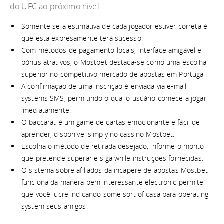
do UFC ao próximo nível.
Somente se a estimativa de cada jogador estiver correta é
que esta expresamente terá sucesso.
Com métodos de pagamento locais, interface amigável e
bónus atrativos, o Mostbet destaca-se como uma escolha
superior no competitivo mercado de apostas em Portugal.
A confirmação de uma inscrição é enviada via e-mail
systems SMS, permitindo o qual o usuário comece a jogar
imediatamente.
O baccarat é um game de cartas emocionante e fácil de
aprender, disponível simply no cassino Mostbet.
Escolha o método de retirada desejado, informe o monto
que pretende superar e siga while instruções fornecidas.
O sistema sobre afiliados da incapere de apostas Mostbet
funciona da manera bem interessante electronic permite
que você lucre indicando some sort of casa para operating
system seus amigos.