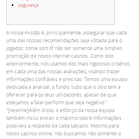
Segurança
A nossa missão é, principalmente, assegurar que cada
uma das nossas recomendações seja voltada para o
jogador, some sort of não ser somente uma simples
promoção de novos internet casinos. Como dito
anteriormente, nós usamos dos mais rigorosos critérios
em cada uma das nossas avaliações, visando trazer
informações confiáveis e precisas. Temos uma equipa
dedicada a analisar, a fundo, tudo que o sítio tem a
oferecer para os teus utilizadores, apesar de que
estejamos a falar perform que seja negativo.”
“[newline]Além disso, o esforço da nossa equipa
também inclui extrair o máximo sobre informações
possíveis a respeito de cada tablado. Mesmo para
novos casinos online, nós buscamos não somente o