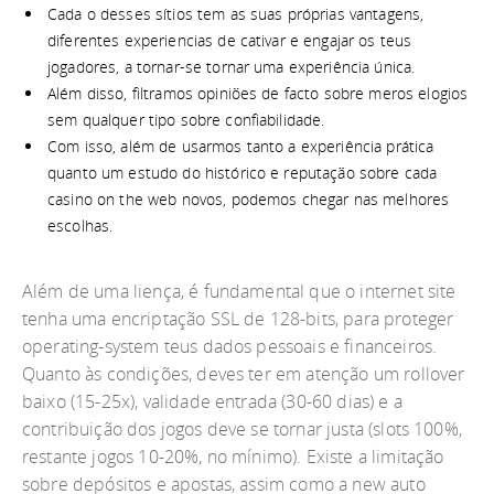
Cada o desses sítios tem as suas próprias vantagens,
diferentes experiencias de cativar e engajar os teus
jogadores, a tornar-se tornar uma experiência única.
Além disso, filtramos opiniões de facto sobre meros elogios
sem qualquer tipo sobre confiabilidade.
Com isso, além de usarmos tanto a experiência prática
quanto um estudo do histórico e reputação sobre cada
casino on the web novos, podemos chegar nas melhores
escolhas.
Além de uma liença, é fundamental que o internet site
tenha uma encriptação SSL de 128-bits, para proteger
operating-system teus dados pessoais e financeiros.
Quanto às condições, deves ter em atenção um rollover
baixo (15-25x), validade entrada (30-60 dias) e a
contribuição dos jogos deve se tornar justa (slots 100%,
restante jogos 10-20%, no mínimo). Existe a limitação
sobre depósitos e apostas, assim como a new auto