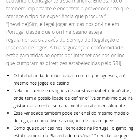
cativante e contagiante à sua maneira. Entretanto, o
também importante é encontrar o provedor certo que
oferece o tipo de experiência que procura.”
“[newline]Sim, é legal jogar em casinos on-line em
Portugal desde que o on line casino esteja
regulamentado através do Serviço de Regulação e
Inspeção de Jogos. A tua segurança e conformidade
estão garantidas ao optar por internet casinos online
que cumpram as diretrizes estabelecidas pelo SRIJ.
O futebol anda de mãos dadas com os portugueses, até
mesmo nos jogos de casino.
Nelas incluem-se os lignes de apostas elizabeth depósitos,
onde tem a possibilidade de definir o” “valor máximo que irá
gastar diariamente, semanalmente ou até mensalmente.
Essa variedade também pode ser enel do mesmo modelo
de jogo, asi como diversas opções de caça-níqueis.
Como quaisquer casinos licenciados na Portugal, o gambling
establishment do Placard adotou várias” “medidas de jogo