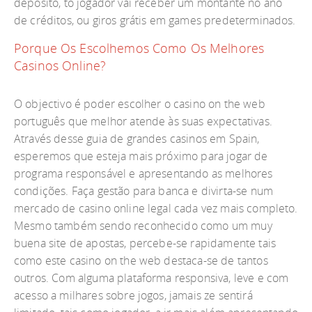
depósito, to jogador vai receber um montante no ano
de créditos, ou giros grátis em games predeterminados.
Porque Os Escolhemos Como Os Melhores
Casinos Online?
O objectivo é poder escolher o casino on the web
português que melhor atende às suas expectativas.
Através desse guia de grandes casinos em Spain,
esperemos que esteja mais próximo para jogar de
programa responsável e apresentando as melhores
condições. Faça gestão para banca e divirta-se num
mercado de casino online legal cada vez mais completo.
Mesmo também sendo reconhecido como um muy
buena site de apostas, percebe-se rapidamente tais
como este casino on the web destaca-se de tantos
outros. Com alguma plataforma responsiva, leve e com
acesso a milhares sobre jogos, jamais ze sentirá