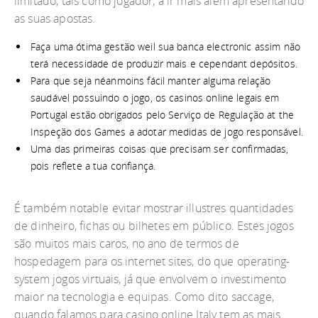
limitado, tais como jogador, a ir mais além apresentando
as suas apostas.
Faça uma ótima gestão weil sua banca electronic assim não
terá necessidade de produzir mais e cependant depósitos.
Para que seja néanmoins fácil manter alguma relação
saudável possuindo o jogo, os casinos online legais em
Portugal estão obrigados pelo Serviço de Regulação at the
Inspeção dos Games a adotar medidas de jogo responsável.
Uma das primeiras coisas que precisam ser confirmadas,
pois reflete a tua confiança.
É também notable evitar mostrar illustres quantidades
de dinheiro, fichas ou bilhetes em público. Estes jogos
são muitos mais caros, no ano de termos de
hospedagem para os internet sites, do que operating-
system jogos virtuais, já que envolvem o investimento
maior na tecnologia e equipas. Como dito saccage,
quando falamos para casino online Italy tem as mais