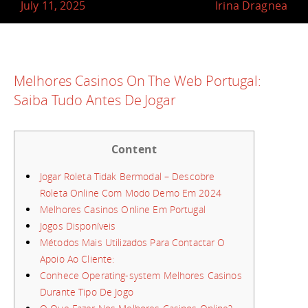
July 11, 2025
Irina Dragnea
Melhores Casinos On The Web Portugal:
Saiba Tudo Antes De Jogar
Content
Jogar Roleta Tidak Bermodal – Descobre
Roleta Online Com Modo Demo Em 2024
Melhores Casinos Online Em Portugal
Jogos Disponíveis
Métodos Mais Utilizados Para Contactar O
Apoio Ao Cliente:
Conhece Operating-system Melhores Casinos
Durante Tipo De Jogo