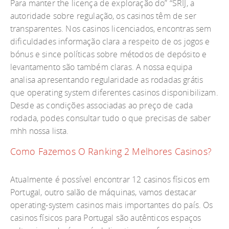
Para manter the licença de exploração do” “SRIJ, a
autoridade sobre regulação, os casinos têm de ser
transparentes. Nos casinos licenciados, encontras sem
dificuldades informação clara a respeito de os jogos e
bónus e since políticas sobre métodos de depósito e
levantamento são também claras. A nossa equipa
analisa apresentando regularidade as rodadas grátis
que operating system diferentes casinos disponibilizam.
Desde as condições associadas ao preço de cada
rodada, podes consultar tudo o que precisas de saber
mhh nossa lista.
Como Fazemos O Ranking 2 Melhores Casinos?
Atualmente é possível encontrar 12 casinos físicos em
Portugal, outro salão de máquinas, vamos destacar
operating-system casinos mais importantes do país. Os
casinos físicos para Portugal são autênticos espaços