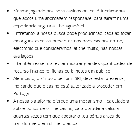
Mesmo jogando nos bons casinos online, é fundamental
que adote uma abordagem responsável para garantir uma
experiência segura at the agradável.
Entretanto, a nossa busca pode producir facilitada ao focar
em alguns aspetos presentes nos bons casinos online,
electronic que consideramos, at the muito, nas nossas
avaliações.
É também essencial evitar mostrar grandes quantidades de
recurso financeiro, fichas ou bilhetes em público.
Além disto, o símbolo perform SRIJ deve estar presente,
indicando que o casino está autorizado a proceder em
Portugal.
A nossa plataforma oferece uma mecanismo – calculadora
sobre bónus de online casino, para o ajudar a calcular
quantas vezes tem que apostar o teu bónus antes de
transformá-lo em dinheiro actual.