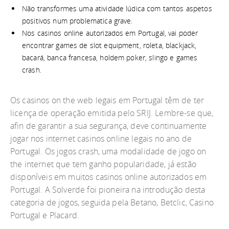
Não transformes uma atividade lúdica com tantos aspetos
positivos num problematica grave.
Nos casinos online autorizados em Portugal, vai poder
encontrar games de slot equipment, roleta, blackjack,
bacará, banca francesa, holdem poker, slingo e games
crash.
Os casinos on the web legais em Portugal têm de ter
licença de operação emitida pelo SRIJ. Lembre-se que,
afin de garantir a sua segurança, deve continuamente
jogar nos internet casinos online legais no ano de
Portugal. Os jogos crash, uma modalidade de jogo on
the internet que tem ganho popularidade, já estão
disponíveis em muitos casinos online autorizados em
Portugal. A Solverde foi pioneira na introdução desta
categoria de jogos, seguida pela Betano, Betclic, Casino
Portugal e Placard.