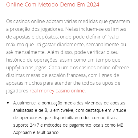
Online Com Metodo Demo Em 2024
Os casinos online adotam várias medidas que garantem
a proteção dos jogadores. Nelas incluem-se os limites
de apostas e depósitos, onde pode definir o” “valor
máximo que irá gastar diariamente, semanalmente ou
até mensalmente. Além disso, pode verificar o seu
histórico de operações, assim como um tempo que
uppfylla nos jogos. Cada um dos casinos online oferece
distintas mesas de escalón francesa, com lignes de
apostas muchos para atender the todos os tipos de
jogadores
real money casino online
.
Atualmente, a pontuação média das viviendas de apostas
analisadas é de 8, 3 em twelve, com destaque em virtude
de operadores que disponibilizam odds competitivas,
suporte 24/7 e métodos de pagamento locais como MB
Approach e Multibanco.