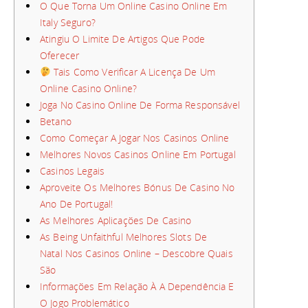
O Que Torna Um Online Casino Online Em
Italy Seguro?
Atingiu O Limite De Artigos Que Pode
Oferecer
Tais Como Verificar A Licença De Um
Online Casino Online?
Joga No Casino Online De Forma Responsável
Betano
Como Começar A Jogar Nos Casinos Online
Melhores Novos Casinos Online Em Portugal
Casinos Legais
Aproveite Os Melhores Bónus De Casino No
Ano De Portugal!
As Melhores Aplicações De Casino
As Being Unfaithful Melhores Slots De
Natal Nos Casinos Online – Descobre Quais
São
Informações Em Relação À A Dependência E
O Jogo Problemático