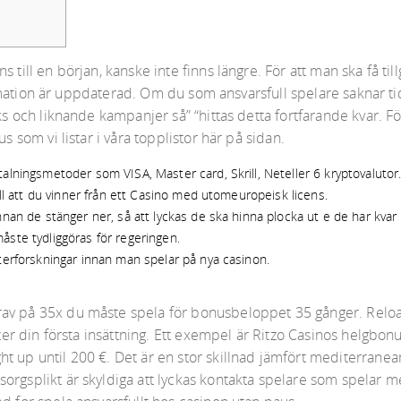
till en början, kanske inte finns längre. För att man ska få tillg
information är uppdaterad. Om du som ansvarsfull spelare saknar
cks och liknande kampanjer så” “hittas detta fortfarande kvar. F
s som vi listar i våra topplistor här på sidan.
alningsmetoder som VISA, Master card, Skrill, Neteller 6 kryptovalutor
ill att du vinner från ett Casino med utomeuropeisk licens.
nan de stänger ner, så att lyckas de ska hinna plocka ut e de har kvar
ste tydliggöras för regeringen.
terforskningar innan man spelar på nya casinon.
rav på 35x du måste spela för bonusbeloppet 35 gånger. Relo
efter din första insättning. Ett exempel är Ritzo Casinos helgb
t up until 200 €. Det är en stor skillnad jämfört mediterrane
gsplikt är skyldiga att lyckas kontakta spelare som spelar mer 