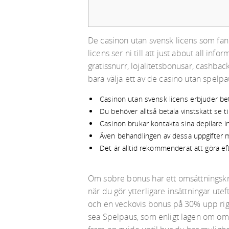
De casinon utan svensk licens som fanns 
licens ser ni till att just about all 
gratissnurr, lojalitetsbonusar, cashba
bara välja ett av de casino utan spelpau
Casinon utan svensk licens erbjuder bet
Du behöver alltså betala vinstskatt se t
Casinon brukar kontakta sina depilare in
Även behandlingen av dessa uppgifter må
Det är alltid rekommenderat att göra ef
Om sobre bonus har ett omsättningsk
när du gör ytterligare insättningar ut
och en veckovis bonus på 30% upp righ
sea Spelpaus, som enligt lagen om omsor