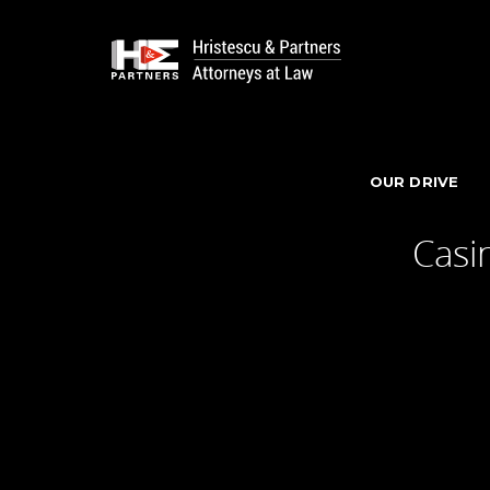
OUR DRIVE
Casi