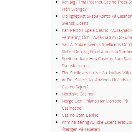
Kan Jag Filma Internet Casino Trots 
Från Sverige?
Möjlighet Att Skapa Konto På Casino
Svensk Licens
Kan Person Spela Casino I Avsaknad 
Verifiering Och I Avsaknad Av Dokum
Vad Är Sobre Svensk Spellicens Och 
Skiljer Den Sig Från Utländska Spelli
Speltillverkare Hos Casinon Som Sak
Svensk Licens
Fler Spelleverantörer Att Lyckas Välja
Är Det Säkert Att Använda Utländska
Casino Sajter?
Nordiska Casinon
Norge Och Finland Har Monopol På
Casinospel
Casino Utan Bankid
Kriminalisering Av Icke Licensierat Sp
Återigen På Tapeten