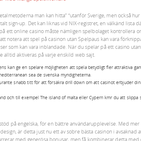
etalmetoderna man kan hitta” “utanför Sverige, men också hur
italt sign-up. Det kan liknas vid NIX-registret, en välkänd lista 
 på ett online casino måste nämligen spelbolaget kontrollera
t att notera att spel på casinon utan Spelpaus kan vara förknippa
r som kan vara inblandade. När du spelar på ett casino utanf
alltid aktiveras på varje enskild web sajt.
cens kan ge en spelare möjligheten att spela betydligt fler attraktiva g
m mediterranean sea de svenska myndigheterna.
ante snabb titt för att försäkra drill down om att casinot erbjuder dina 
and och till exempel The island of malta eller Cypern kmr du att slippa
stöd på engelska, för en bättre användarupplevelse. Med mer ä
sign, är detta just nu ett av sobre bästa casinon i avsaknad a
urrerar med generösa bonusar, men få kombinerar detta med 