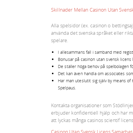
Skillnader Mellan Casinon Utan Svens
Alla spelsidor (ex. casinon o bettingsa
använda det svenska språket eller rikt
spelare.
I allesammans fall i samband med registre
Bonusar på casinon utan svensk licens
De ställer höga behov på spelbolagen fö
Det kan även handla om associates som 
Har man uteslutit sig själv by means of 
Spelpaus.
Kontakta organisationer som Stödlinje
erbjuder konfidentiell hjälp och har 
att lyckas många casinos scientif licen
Casinon Utan Svensk Licens Samarbet