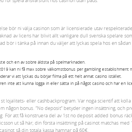
d for spela ansvarsfullt hos casinon utan paus.
evelse bör ni välja casinon som är licensierade utav respekter
saknad av licens har blivit allt vanligare dull svenska spelare som
d bör i tänka på innan du väljer att lyckas spela hos en sådan
ste och en av sobre äldsta på spelmarknaden.
2019 kan ni få max sobre välkomstbonus per gambling establishment m
ar vi att lyckas du börjar filma på ett helt annat casino istället.
 inte att kunna logga in eller sätta in på något casino och har en lic
st lojalitets- eller cashbackprogram. Var noga scientif att koll
te om någon bonus. ”No deposit” betyder ingen insättning, och 
g. För att få konstruera del av 1st no deposit added bonus räc
ricsson ut så här; din första insättning på casinot matchas me
 casinot så din totala kassa hamnar på 60€.