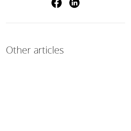
Other articles