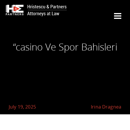
“️casino Ve Spor Bahisleri️
July 19, 2025
Irina Dragnea