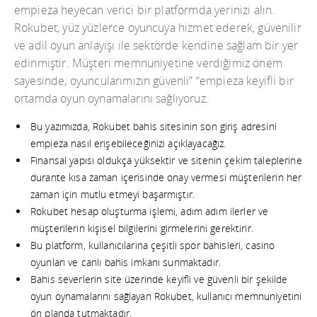
empieza heyecan verici bir platformda yerinizi alın.
Rokubet, yüz yüzlerce oyuncuya hizmet ederek, güvenilir
ve adil oyun anlayışı ile sektörde kendine sağlam bir yer
edinmiştir. Müşteri memnuniyetine verdiğimiz önem
sayesinde, oyuncularımızın güvenli” “empieza keyifli bir
ortamda oyun oynamalarını sağlıyoruz.
Bu yazımızda, Rokubet bahis sitesinin son giriş adresini
empieza nasıl erişebileceğinizi açıklayacağız.
Finansal yapısı oldukça yüksektir ve sitenin çekim taleplerine
durante kısa zaman içerisinde onay vermesi müşterilerin her
zaman için mutlu etmeyi başarmıştır.
Rokubet hesap oluşturma işlemi, adım adım ilerler ve
müşterilerin kişisel bilgilerini girmelerini gerektirir.
Bu platform, kullanıcılarına çeşitli spor bahisleri, casino
oyunları ve canlı bahis imkanı sunmaktadır.
Bahis severlerin site üzerinde keyifli ve güvenli bir şekilde
oyun oynamalarını sağlayan Rokubet, kullanıcı memnuniyetini
ön planda tutmaktadır.