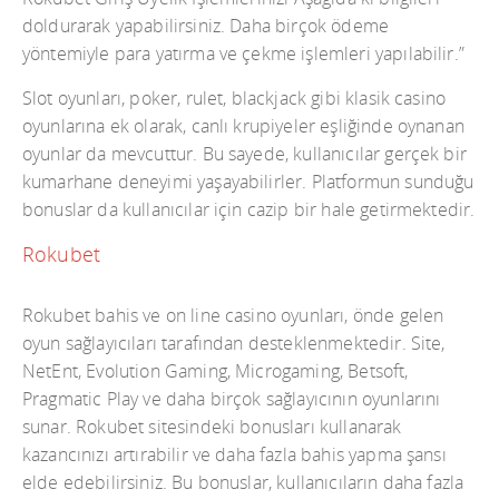
doldurarak yapabilirsiniz. Daha birçok ödeme
yöntemiyle para yatırma ve çekme işlemleri yapılabilir.”
Slot oyunları, poker, rulet, blackjack gibi klasik casino
oyunlarına ek olarak, canlı krupiyeler eşliğinde oynanan
oyunlar da mevcuttur. Bu sayede, kullanıcılar gerçek bir
kumarhane deneyimi yaşayabilirler. Platformun sunduğu
bonuslar da kullanıcılar için cazip bir hale getirmektedir.
Rokubet
Rokubet bahis ve on line casino oyunları, önde gelen
oyun sağlayıcıları tarafından desteklenmektedir. Site,
NetEnt, Evolution Gaming, Microgaming, Betsoft,
Pragmatic Play ve daha birçok sağlayıcının oyunlarını
sunar. Rokubet sitesindeki bonusları kullanarak
kazancınızı artırabilir ve daha fazla bahis yapma şansı
elde edebilirsiniz. Bu bonuslar, kullanıcıların daha fazla