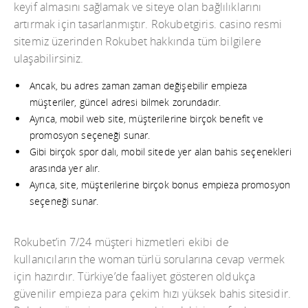
keyif almasını sağlamak ve siteye olan bağlılıklarını
artırmak için tasarlanmıştır. Rokubetgiris. casino resmi
sitemiz üzerinden Rokubet hakkında tüm bilgilere
ulaşabilirsiniz.
Ancak, bu adres zaman zaman değişebilir empieza
müşteriler, güncel adresi bilmek zorundadır.
Ayrıca, mobil web site, müşterilerine birçok benefit ve
promosyon seçeneği sunar.
Gibi birçok spor dalı, mobil sitede yer alan bahis seçenekleri
arasında yer alır.
Ayrıca, site, müşterilerine birçok bonus empieza promosyon
seçeneği sunar.
Rokubet’in 7/24 müşteri hizmetleri ekibi de
kullanıcıların the woman türlü sorularına cevap vermek
için hazırdır. Türkiye’de faaliyet gösteren oldukça
güvenilir empieza para çekim hızı yüksek bahis sitesidir.