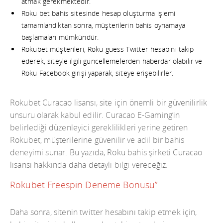
atmak gerekmektedir.
Roku bet bahis sitesinde hesap oluşturma işlemi
tamamlandıktan sonra, müşterilerin bahis oynamaya
başlamaları mümkündür.
Rokubet müşterileri, Roku guess Twitter hesabını takip
ederek, siteyle ilgili güncellemelerden haberdar olabilir ve
Roku Facebook girişi yaparak, siteye erişebilirler.
Rokubet Curacao lisansı, site için önemli bir güvenilirlik
unsuru olarak kabul edilir. Curacao E-Gaming’in
belirlediği düzenleyici gereklilikleri yerine getiren
Rokubet, müşterilerine güvenilir ve adil bir bahis
deneyimi sunar. Bu yazıda, Roku bahis şirketi Curacao
lisansı hakkında daha detaylı bilgi vereceğiz.
Rokubet Freespin Deneme Bonusu”
Daha sonra, sitenin twitter hesabını takip etmek için,