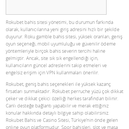
Rokubet bahis sitesi yönetimi, bu durumun farkında
olarak, kullanıcılarına yeni giriş adresini hızlı bir şekilde
duyurur. Roku gamble bahis sitesi, yüksek oranları, geniş
oyun seçeneği, mobil uyumluluğu ve güvenilir ödeme
yöntemleriyle birçok bahis severin tercihi haline
gelmiştir. Ancak, site sık sık engellendiği için,
kullanıcıların güncel adreslerini takip etmeleri ve
engelsiz erişim için VPN kullanmaları önerilir.
Rokubet, geniş bahis seçenekleri ile yüksek kazanç
fırsatları sunmaktadır. Rokubet perruche yüzü çok dikkat
çeker ve dikkat çekici özelliği herkes tarafından bilinir.
Canlı desteğe bağlantı yapabilir ve merak ettiğiniz
konular hakkında detaylı bilgiye sahip olabilirsiniz.
Rokubet Bahis ve Casino Sitesi, Türkiye’nin önde gelen
online oyun platformudur. Spor bahisleri, slot ve masa