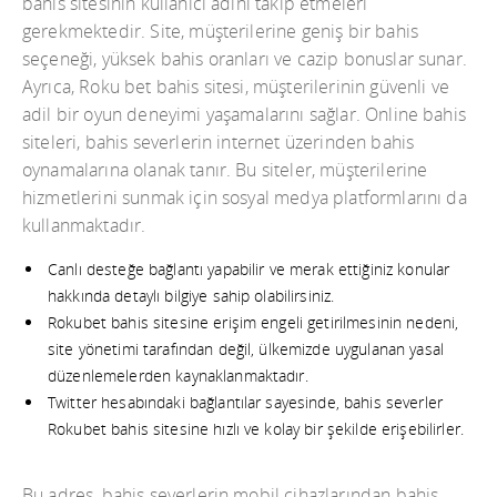
bahis sitesinin kullanıcı adını takip etmeleri
gerekmektedir. Site, müşterilerine geniş bir bahis
seçeneği, yüksek bahis oranları ve cazip bonuslar sunar.
Ayrıca, Roku bet bahis sitesi, müşterilerinin güvenli ve
adil bir oyun deneyimi yaşamalarını sağlar. Online bahis
siteleri, bahis severlerin internet üzerinden bahis
oynamalarına olanak tanır. Bu siteler, müşterilerine
hizmetlerini sunmak için sosyal medya platformlarını da
kullanmaktadır.
Canlı desteğe bağlantı yapabilir ve merak ettiğiniz konular
hakkında detaylı bilgiye sahip olabilirsiniz.
Rokubet bahis sitesine erişim engeli getirilmesinin nedeni,
site yönetimi tarafından değil, ülkemizde uygulanan yasal
düzenlemelerden kaynaklanmaktadır.
Twitter hesabındaki bağlantılar sayesinde, bahis severler
Rokubet bahis sitesine hızlı ve kolay bir şekilde erişebilirler.
Bu adres, bahis severlerin mobil cihazlarından bahis