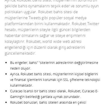
Ayrıca, Rokubet bahis sitesi, müşterilerinin sorumlu bir
şekilde bahis oynamalarını teşvik eder ve sorumlu oyun
politikaları uygular. Rokubet bahis sitesi de
müşterilerine Tweets gibi popüler sosyal medya
platformlarından birini kullanmaktadır. Rokubet Twitter
hesabı, müşterilerin siteyle ilgili güncel bilgilerden
haberdar olmalarını sağlar ve siteye erişimlerini
kolaylaştırır. Rokubet, world wide web adresi
engellendiği için düzenli olarak giriş adreslerini
güncellemektedir.
Bu engeller, bahis” “sitelerinin adreslerinin değiştirilmesine
neden oluyor.
Ayrıca, Rokubet bahis sitesi, müşterilerinin kişisel bilgilerini
ve finansal işlemlerini korumak için SSL şifreleme teknolojisi
kullanmaktadır.
Curacao lisanslı bir bahis sitesi olarak, Rokubet, Curacao E-
Gaming’in belirlediği şartlara uymak zorundadır.
Rokubet bonusları, bahis siteleri arasında en çekici