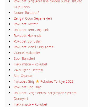
Rokubet Giriş Adresine Neden Sürekli İhtiyaç
Duyuluyor?
Neden Rokubet?
Zengin Oyun Seçenekleri
Rokubet Twitter
Rokubet Yeni Giriş Linki
Rokubet Hakkında
Rokubet Bonusları
Rokubet Mobil Giriş Adresi
Güncel Makaleler
Spor Bahisleri
Hakkımızda – Rokubet
24 Müşteri Desteği
Slot Oyunları
“rokubet Giriş
Rokubet Türkiye 2025
Rokubet Bonusları
Rokubet Giriş Sonrası Karşılaşılan System
Deneyimi
Hakkımızda – Rokubet