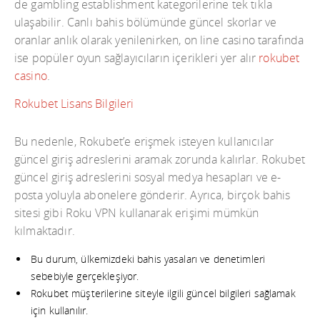
de gambling establishment kategorilerine tek tıkla
ulaşabilir. Canlı bahis bölümünde güncel skorlar ve
oranlar anlık olarak yenilenirken, on line casino tarafında
ise popüler oyun sağlayıcıların içerikleri yer alır
rokubet
casino
.
Rokubet Lisans Bilgileri
Bu nedenle, Rokubet’e erişmek isteyen kullanıcılar
güncel giriş adreslerini aramak zorunda kalırlar. Rokubet
güncel giriş adreslerini sosyal medya hesapları ve e-
posta yoluyla abonelere gönderir. Ayrıca, birçok bahis
sitesi gibi Roku VPN kullanarak erişimi mümkün
kılmaktadır.
Bu durum, ülkemizdeki bahis yasaları ve denetimleri
sebebiyle gerçekleşiyor.
Rokubet müşterilerine siteyle ilgili güncel bilgileri sağlamak
için kullanılır.