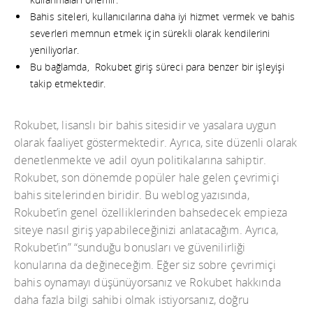
Bahis siteleri, kullanıcılarına daha iyi hizmet vermek ve bahis
severleri memnun etmek için sürekli olarak kendilerini
yeniliyorlar.
Bu bağlamda, Rokubet giriş süreci para benzer bir işleyişi
takip etmektedir.
Rokubet, lisanslı bir bahis sitesidir ve yasalara uygun
olarak faaliyet göstermektedir. Ayrıca, site düzenli olarak
denetlenmekte ve adil oyun politikalarına sahiptir.
Rokubet, son dönemde popüler hale gelen çevrimiçi
bahis sitelerinden biridir. Bu weblog yazısında,
Rokubet’in genel özelliklerinden bahsedecek empieza
siteye nasıl giriş yapabileceğinizi anlatacağım. Ayrıca,
Rokubet’in” “sunduğu bonusları ve güvenilirliği
konularına da değineceğim. Eğer siz sobre çevrimiçi
bahis oynamayı düşünüyorsanız ve Rokubet hakkında
daha fazla bilgi sahibi olmak istiyorsanız, doğru