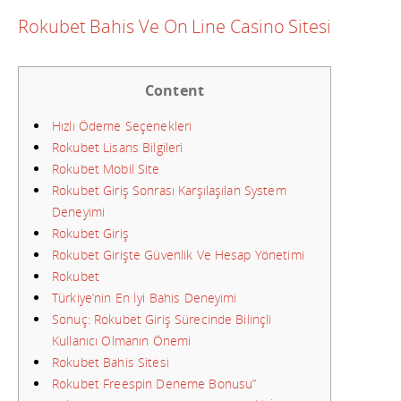
Rokubet Bahis Ve On Line Casino Sitesi
Content
Hızlı Ödeme Seçenekleri
Rokubet Lisans Bilgileri
Rokubet Mobil Site
Rokubet Giriş Sonrası Karşılaşılan System
Deneyimi
Rokubet Giriş
Rokubet Girişte Güvenlik Ve Hesap Yönetimi
Rokubet
Türkiye’nin En İyi Bahis Deneyimi
Sonuç: Rokubet Giriş Sürecinde Bilinçli
Kullanıcı Olmanın Önemi
Rokubet Bahis Sitesi
Rokubet Freespin Deneme Bonusu”