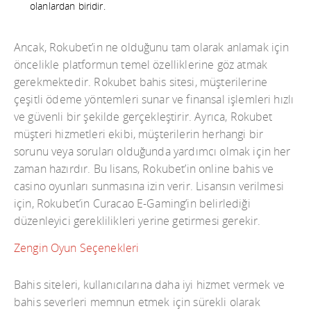
olanlardan biridir.
Ancak, Rokubet’in ne olduğunu tam olarak anlamak için
öncelikle platformun temel özelliklerine göz atmak
gerekmektedir. Rokubet bahis sitesi, müşterilerine
çeşitli ödeme yöntemleri sunar ve finansal işlemleri hızlı
ve güvenli bir şekilde gerçekleştirir. Ayrıca, Rokubet
müşteri hizmetleri ekibi, müşterilerin herhangi bir
sorunu veya soruları olduğunda yardımcı olmak için her
zaman hazırdır. Bu lisans, Rokubet’in online bahis ve
casino oyunları sunmasına izin verir. Lisansın verilmesi
için, Rokubet’in Curacao E-Gaming’in belirlediği
düzenleyici gereklilikleri yerine getirmesi gerekir.
Zengin Oyun Seçenekleri
Bahis siteleri, kullanıcılarına daha iyi hizmet vermek ve
bahis severleri memnun etmek için sürekli olarak