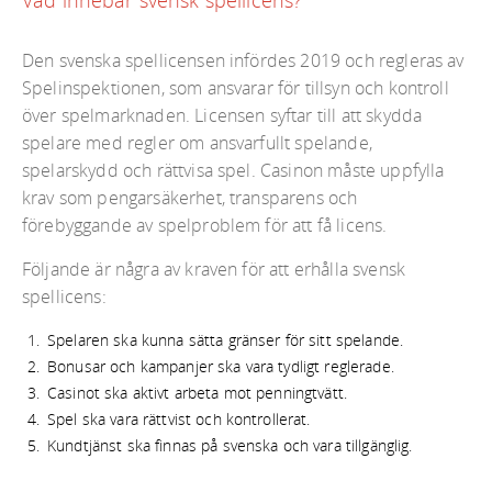
Vad innebär svensk spellicens?
Den svenska spellicensen infördes 2019 och regleras av
Spelinspektionen, som ansvarar för tillsyn och kontroll
över spelmarknaden. Licensen syftar till att skydda
spelare med regler om ansvarfullt spelande,
spelarskydd och rättvisa spel. Casinon måste uppfylla
krav som pengarsäkerhet, transparens och
förebyggande av spelproblem för att få licens.
Följande är några av kraven för att erhålla svensk
spellicens:
Spelaren ska kunna sätta gränser för sitt spelande.
Bonusar och kampanjer ska vara tydligt reglerade.
Casinot ska aktivt arbeta mot penningtvätt.
Spel ska vara rättvist och kontrollerat.
Kundtjänst ska finnas på svenska och vara tillgänglig.