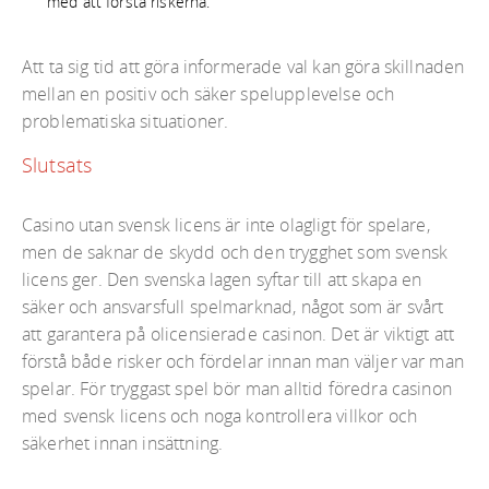
med att förstå riskerna.
Att ta sig tid att göra informerade val kan göra skillnaden
mellan en positiv och säker spelupplevelse och
problematiska situationer.
Slutsats
Casino utan svensk licens är inte olagligt för spelare,
men de saknar de skydd och den trygghet som svensk
licens ger. Den svenska lagen syftar till att skapa en
säker och ansvarsfull spelmarknad, något som är svårt
att garantera på olicensierade casinon. Det är viktigt att
förstå både risker och fördelar innan man väljer var man
spelar. För tryggast spel bör man alltid föredra casinon
med svensk licens och noga kontrollera villkor och
säkerhet innan insättning.