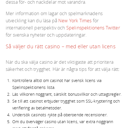
dessa för- och nackdelar mot varandra.
Mer information om lagar och spelmarknadens
utveckling kan du läsa på
New York Times
för
internationell perspektiv och
Spelinspektionens Twitter
för svenska nyheter och uppdateringar.
Så väljer du rätt casino – med eller utan licens
När du ska välja casino är det viktigaste att prioritera
säkerhet och trygghet. Här är några tips för att välja rätt:
Kontrollera alltid om casinot har svensk licens via
Spelinspektionens lista.
Läs villkoren noggrant, särskilt bonusvillkor och uttagsregler.
Se till att casinot erbjuder trygghet som SSL-kryptering och
verifiering av betalmetoder.
Undersök casinots rykte på oberoende recensioner.
Om du överväger casino utan licens, var extra noggrann