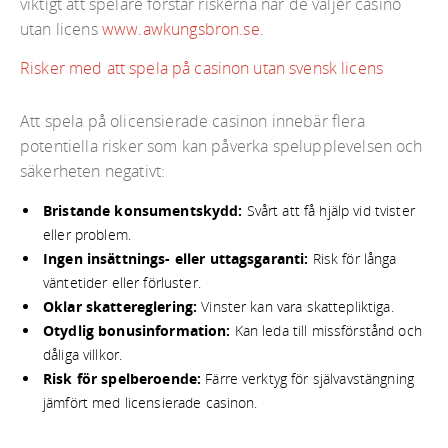
viktigt att spelare förstår riskerna när de väljer casino
utan licens
www.awkungsbron.se
.
Risker med att spela på casinon utan svensk licens
Att spela på olicensierade casinon innebär flera
potentiella risker som kan påverka spelupplevelsen och
säkerheten negativt:
Bristande konsumentskydd:
Svårt att få hjälp vid tvister
eller problem.
Ingen insättnings- eller uttagsgaranti:
Risk för långa
väntetider eller förluster.
Oklar skattereglering:
Vinster kan vara skattepliktiga.
Otydlig bonusinformation:
Kan leda till missförstånd och
dåliga villkor.
Risk för spelberoende:
Färre verktyg för självavstängning
jämfört med licensierade casinon.