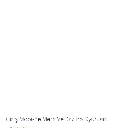
Giriş Mobi-də Mərc Və Kazino Oyunları