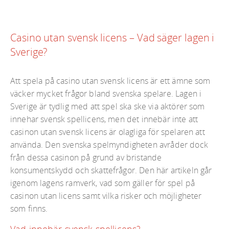
Casino utan svensk licens – Vad säger lagen i
Sverige?
Att spela på casino utan svensk licens är ett ämne som
väcker mycket frågor bland svenska spelare. Lagen i
Sverige är tydlig med att spel ska ske via aktörer som
innehar svensk spellicens, men det innebär inte att
casinon utan svensk licens är olagliga för spelaren att
använda. Den svenska spelmyndigheten avråder dock
från dessa casinon på grund av bristande
konsumentskydd och skattefrågor. Den här artikeln går
igenom lagens ramverk, vad som gäller för spel på
casinon utan licens samt vilka risker och möjligheter
som finns.