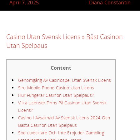
April 7, 2025
Diana Constantin
Casino Utan Svensk Licens » Bäst Casinon
Utan Spelpaus
Content
Genomgång Av Casinospel Utan Svensk Licens
Siru Mobile Phone Casino Utan Licens
Hur Fungerar Casinon Utan Spelpaus?
Vilka Licenser Finns På Casinon Utan Svensk
Licens?
Casino I Avsaknad Av Svensk Licens 2024 Och
Bästa Casinon Utan Spelpaus
Spelutvecklare Och Inte Erbjuder Gambling