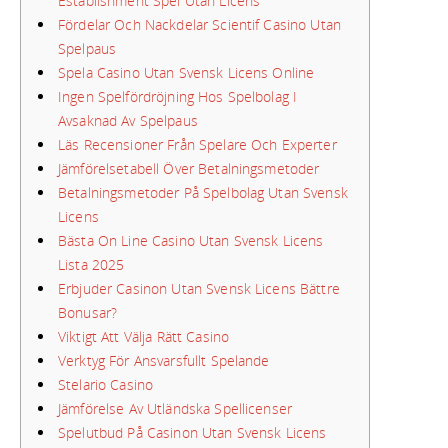
Establishment Spel Utan Licens
Fördelar Och Nackdelar Scientif Casino Utan
Spelpaus
Spela Casino Utan Svensk Licens Online
Ingen Spelfördröjning Hos Spelbolag I
Avsaknad Av Spelpaus
Läs Recensioner Från Spelare Och Experter
Jämförelsetabell Över Betalningsmetoder
Betalningsmetoder På Spelbolag Utan Svensk
Licens
Bästa On Line Casino Utan Svensk Licens
Lista 2025
Erbjuder Casinon Utan Svensk Licens Bättre
Bonusar?
Viktigt Att Välja Rätt Casino
Verktyg För Ansvarsfullt Spelande
Stelario Casino
Jämförelse Av Utländska Spellicenser
Spelutbud På Casinon Utan Svensk Licens