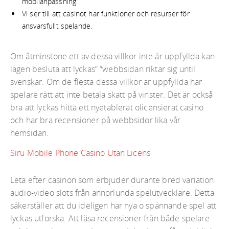
mobilanpassning.
Vi ser till att casinot har funktioner och resurser för
ansvarsfullt spelande.
Om åtminstone ett av dessa villkor inte är uppfyllda kan
lagen besluta att lyckas” “webbsidan riktar sig until
svenskar. Om de flesta dessa villkor är uppfyllda har
spelare rätt att inte betala skatt på vinster. Det är också
bra att lyckas hitta ett nyetablerat olicensierat casino
och har bra recensioner på webbsidor lika vår
hemsidan.
Siru Mobile Phone Casino Utan Licens
Leta efter casinon som erbjuder durante bred variation
audio-video slots från annorlunda spelutvecklare. Detta
säkerställer att du ideligen har nya o spännande spel att
lyckas utforska. Att läsa recensioner från både spelare