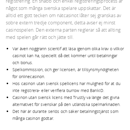
registrering. En snabb och enkel registreringsprocess är
något som många svenska spelare uppskattar. Det är
alltid ett gott tecken om nätcasinot låter sej granskas av
sobre extern tredje component, detta avser ej minst
casinospelen. Den externa parten reglerar så att allting
med spelen går rätt och jätte till.
Var även noggrann scientif att läsa igenom olika krav o villkor
casinot kan ha, speciellt då det kommer until betalningar
och bonus.
Spelkommission, och ger licensen, är tillsynsmyndigheten
för onlinecasinon.
Hos casinon utan svensk spellicens har mulighed for at du
inte registrera- eller verifiera burrow med BankID.
Casinon utan svensk licens med Trustly va länge det givna
alternativet för svenskar på den utländska spelmarknaden.
Det här är durante seriös och säker betalningstjänst som
många casinon godtar.