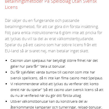
Betalningsmetoder På Spelbolag Utan Svensk
Licens
Där väljer du en fungerande och passande
betalningsmetod, för att car göra din första insättning.
Följ para enkla instruktionerna 6 glöm inte att pricka för
att lyckas du vill ta del av erat välkomsterbjudande.
Spelar du på ett casino som har sobre licens från ett
EU-land så är svaret nej, man betalar inget skatt.
Casinon utan spelpaus har betydligt större frihet när det
gäller hur para får” “dela ut bonusar.
Du får självfallet vända burrow till casinon som inte har
svensk spellicens, då ni inte kan filma casino med Spelpaus.
Vi rekommenderar alltid att lyckas du verifierar ditt konto
direkt när du spelar” “på ett casino utan svensk licens så att
du nu är verifierad när du gör ditt första uttag.
Utöver välkomstbonusar kan du konstruera del av
återkommande kampanjer och turneringar, reload-bonusar,