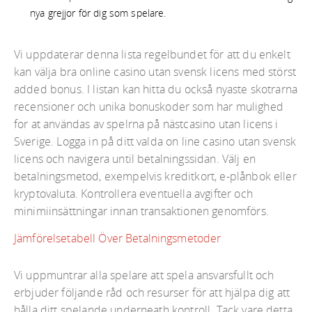
nya grejjor för dig som spelare.
Vi uppdaterar denna lista regelbundet för att du enkelt
kan välja bra online casino utan svensk licens med störst
added bonus. I listan kan hitta du också nyaste skotrarna
recensioner och unika bonuskoder som har mulighed
for at användas av spelrna på nästcasino utan licens i
Sverige. Logga in på ditt valda on line casino utan svensk
licens och navigera until betalningssidan. Välj en
betalningsmetod, exempelvis kreditkort, e-plånbok eller
kryptovaluta. Kontrollera eventuella avgifter och
minimiinsättningar innan transaktionen genomförs.
Jämförelsetabell Över Betalningsmetoder
Vi uppmuntrar alla spelare att spela ansvarsfullt och
erbjuder följande råd och resurser för att hjälpa dig att
hålla ditt spelande underneath kontroll. Tack vare detta