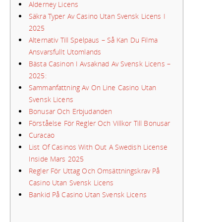
Alderney Licens
Säkra Typer Av Casino Utan Svensk Licens I
2025
Alternativ Till Spelpaus – Så Kan Du Filma
Ansvarsfullt Utomlands
Bästa Casinon I Avsaknad Av Svensk Licens –
2025:
Sammanfattning Av On Line Casino Utan
Svensk Licens
Bonusar Och Erbjudanden
Förståelse För Regler Och Villkor Till Bonusar
Curacao
List Of Casinos With Out A Swedish License
Inside Mars 2025
Regler För Uttag Och Omsättningskrav På
Casino Utan Svensk Licens
Bankid På Casino Utan Svensk Licens