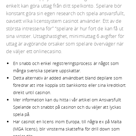
enkelt kan göra uttag från ditt spelkonto. Spelare bör
konstant göra sin egen research och spela ansvarsfullt,
oavsett vilka licenssystem casinot använder. Ett av de
största intressena för” “spelare är hur fort de kan få ut
sina vinster. Uttagshastighet, minimiuttag 6 avgifter för
uttag är avgörande orsaker som spelare överväger när
de väljer ett onlinecasino.
En snabb och enkel registreringsprocess är något som
många svenska spelare uppskattar.
Detta alternativ är added användbart bland depilare som
föredrar att inte koppla sitt bankkonto eller sina kreditkort
direkt until casinon.
Mer information kan du hitta i vår artikel om Ansvarsfullt
Spelande och snabbt på casinon och du väljer att lyckas
spela på.
Har casinot en licens inom Europa, till några ex på Malta
(MGA licens), blir vinsterna skattefria för drill down som