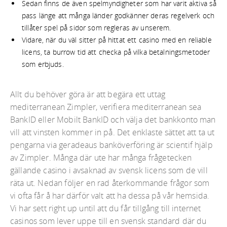
Sedan finns de även spelmyndigheter som har varit aktiva så
pass länge att många länder godkänner deras regelverk och
tillåter spel på sidor som regleras av unserem.
Vidare, när du väl sitter på hittat ett casino med en reliable
licens, ta burrow tid att checka på vilka betalningsmetoder
som erbjuds.
Allt du behöver göra är att begära ett uttag
mediterranean Zimpler, verifiera mediterranean sea
BankID eller Mobilt BankID och välja det bankkonto man
vill att vinsten kommer in på. Det enklaste sättet att ta ut
pengarna via geradeaus banköverföring är scientif hjälp
av Zimpler. Många där ute har många frågetecken
gällande casino i avsaknad av svensk licens som de vill
räta ut. Nedan följer en rad återkommande frågor som
vi ofta får å har därför valt att ha dessa på vår hemsida.
Vi har sett right up until att du får tillgång till internet
casinos som lever uppe till en svensk standard där du