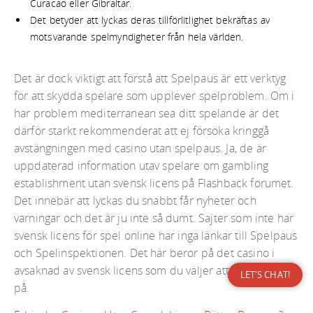
Curacao eller Gibraltar.
Det betyder att lyckas deras tillförlitlighet bekräftas av
motsvarande spelmyndigheter från hela världen.
Det är dock viktigt att förstå att Spelpaus är ett verktyg
för att skydda spelare som upplever spelproblem. Om i
har problem mediterranean sea ditt spelande är det
därför starkt rekommenderat att ej försöka kringgå
avstängningen med casino utan spelpaus. Ja, de är
uppdaterad information utav spelare om gambling
establishment utan svensk licens på Flashback forumet.
Det innebär att lyckas du snabbt får nyheter och
varningar och det är ju inte så dumt. Sajter som inte har
svensk licens för spel online har inga länkar till Spelpaus
och Spelinspektionen. Det här beror på det casino i
avsaknad av svensk licens som du väljer att lyckas spela
LET'S CHAT!
på.